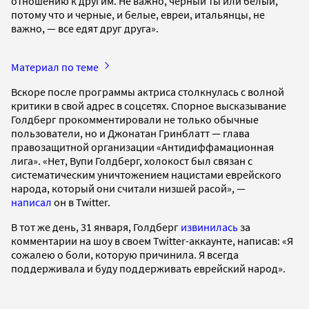
отношению к другим. Не важно, черный ты или белый,
потому что и черные, и белые, евреи, итальянцы, не
важно, — все едят друг друга».
Материал по теме
Вскоре после программы актриса столкнулась с волной
критики в свой адрес в соцсетях. Спорное высказывание
Голдберг прокомментировали не только обычные
пользователи, но и Джонатан Гринблатт — глава
правозащитной организации «Антидиффамационная
лига». «Нет, Вупи Голдберг, холокост был связан с
систематическим уничтожением нацистами еврейского
народа, который они считали низшей расой», —
написал
он в Twitter.
В тот же день, 31 января, Голдберг
извинилась
за
комментарии на шоу в своем Twitter-аккаунте, написав: «Я
сожалею о боли, которую причинила. Я всегда
поддерживала и буду поддерживать еврейский народ».