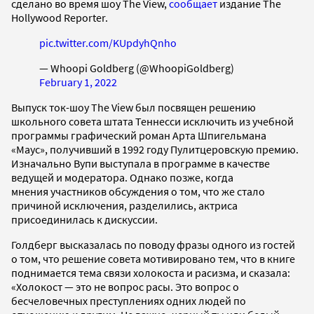
сделано во время шоу The View,
сообщает
издание The
Hollywood Reporter.
pic.twitter.com/KUpdyhQnho
— Whoopi Goldberg (@WhoopiGoldberg)
February 1, 2022
Выпуск ток-шоу The View был посвящен решению
школьного совета штата Теннесси исключить из учебной
программы графический роман Арта Шпигельмана
«Маус», получивший в 1992 году Пулитцеровскую премию.
Изначально Вупи выступала в программе в качестве
ведущей и модератора. Однако позже, когда
мнения участников обсуждения о том, что же стало
причиной исключения, разделились, актриса
присоединилась к дискуссии.
Голдберг высказалась по поводу фразы одного из гостей
о том, что решение совета мотивировано тем, что в книге
поднимается тема связи холокоста и расизма, и сказала:
«Холокост — это не вопрос расы. Это вопрос о
бесчеловечных преступлениях одних людей по