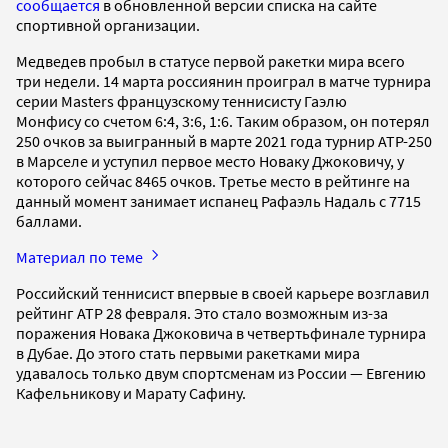
сообщается
в обновленной версии списка на сайте
спортивной организации.
Медведев пробыл в статусе первой ракетки мира всего
три недели. 14 марта россиянин проиграл в матче турнира
серии Masters французскому теннисисту Гаэлю
Монфису со счетом 6:4, 3:6, 1:6. Таким образом, он потерял
250 очков за выигранный в марте 2021 года турнир ATP-250
в Марселе и уступил первое место Новаку Джоковичу, у
которого сейчас 8465 очков. Третье место в рейтинге на
данный момент занимает испанец Рафаэль Надаль с 7715
баллами.
Материал по теме
Российский теннисист впервые в своей карьере возглавил
рейтинг ATP 28 февраля. Это стало возможным из-за
поражения Новака Джоковича в четвертьфинале турнира
в Дубае. До этого стать первыми ракетками мира
удавалось только двум спортсменам из России — Евгению
Кафельникову и Марату Сафину.