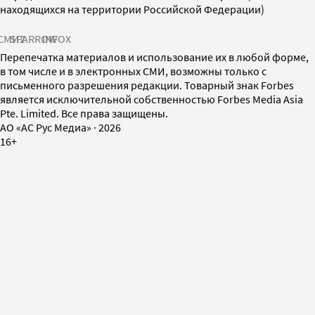
находящихся на территории Российской Федерации)
СМИ2
SPARROW
INFOX
Перепечатка материалов и использование их в любой форме,
в том числе и в электронных СМИ, возможны только с
письменного разрешения редакции. Товарный знак Forbes
является исключительной собственностью Forbes Media Asia
Pte. Limited. Все права защищены.
AO «АС Рус Медиа»
·
2026
16+