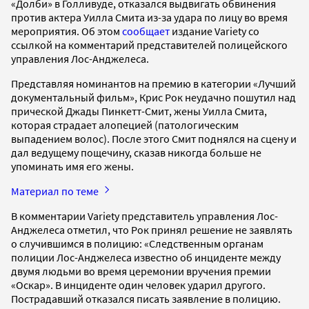
«Долби» в Голливуде, отказался выдвигать обвинения
против актера Уилла Смита из-за удара по лицу во время
мероприятия. Об этом
сообщает
издание Variety со
ссылкой на комментарий представителей полицейского
управления Лос-Анджелеса.
Представляя номинантов на премию в категории «Лучший
документальный фильм», Крис Рок неудачно пошутил над
прической Джады Пинкетт-Смит, жены Уилла Смита,
которая страдает алопецией (патологическим
выпадением волос). После этого Смит поднялся на сцену и
дал ведущему пощечину, сказав никогда больше не
упоминать имя его жены.
Материал по теме
В комментарии Variety представитель управления Лос-
Анджелеса отметил, что Рок принял решение не заявлять
о случившимся в полицию: «Следственным органам
полиции Лос-Анджелеса известно об инциденте между
двумя людьми во время церемонии вручения премии
«Оскар». В инциденте один человек ударил другого.
Пострадавший отказался писать заявление в полицию.