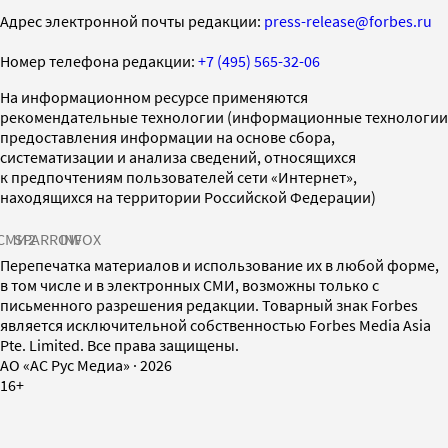
Адрес электронной почты редакции:
press-release@forbes.ru
Номер телефона редакции:
+7 (495) 565-32-06
На информационном ресурсе применяются
рекомендательные технологии (информационные технологии
предоставления информации на основе сбора,
систематизации и анализа сведений, относящихся
к предпочтениям пользователей сети «Интернет»,
находящихся на территории Российской Федерации)
СМИ2
SPARROW
INFOX
Перепечатка материалов и использование их в любой форме,
в том числе и в электронных СМИ, возможны только с
письменного разрешения редакции. Товарный знак Forbes
является исключительной собственностью Forbes Media Asia
Pte. Limited. Все права защищены.
AO «АС Рус Медиа»
·
2026
16+