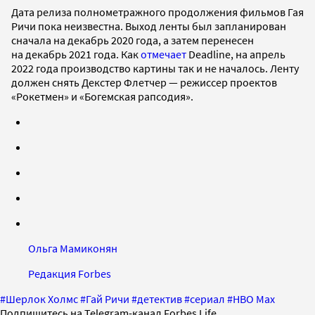
Дата релиза полнометражного продолжения фильмов Гая
Ричи пока неизвестна. Выход ленты был запланирован
сначала на декабрь 2020 года, а затем перенесен
на декабрь 2021 года. Как
отмечает
Deadline, на апрель
2022 года производство картины так и не началось. Ленту
должен снять Декстер Флетчер — режиссер проектов
«Рокетмен» и «Богемская рапсодия».
Ольга Мамиконян
Редакция Forbes
#
Шерлок Холмс
#
Гай Ричи
#
детектив
#
сериал
#
HBO Max
Подпишитесь на Telegram-канал Forbes Life