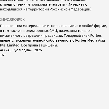
к предпочтениям пользователей сети «Интернет»,
находящихся на территории Российской Федерации)
СМИ2
SPARROW
INFOX
Перепечатка материалов и использование их в любой форме,
в том числе и в электронных СМИ, возможны только с
письменного разрешения редакции. Товарный знак Forbes
является исключительной собственностью Forbes Media Asia
Pte. Limited. Все права защищены.
AO «АС Рус Медиа»
·
2026
16+