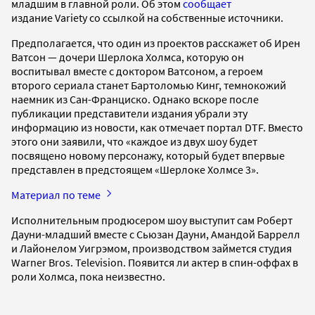
младшим в главной роли. Об этом
сообщает
издание Variety со ссылкой на собственные источники.
Предполагается, что один из проектов расскажет об Ирен
Ватсон — дочери Шерлока Холмса, которую он
воспитывал вместе с доктором Ватсоном, а героем
второго сериала станет Бартоломью Кинг, темнокожий
наемник из Сан-Франциско. Однако вскоре после
публикации представители издания убрали эту
информацию из новости, как отмечает портал DTF. Вместо
этого они заявили, что «каждое из двух шоу будет
посвящено новому персонажу, который будет впервые
представлен в предстоящем «Шерлоке Холмсе 3».
Материал по теме
Исполнительным продюсером шоу выступит сам Роберт
Дауни-младший вместе с Сьюзан Дауни, Амандой Баррелл
и Лайонелом Уигрэмом, производством займется студия
Warner Bros. Television. Появится ли актер в спин-оффах в
роли Холмса, пока неизвестно.