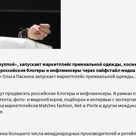
уппой», запускает маркетплейс премиальной одежды, космет
ь российские блогеры и инфлюенсеры через лайфстайл-медиа
льга Паскина запускает маркетплейс премиальной одежды, ко
удут продвигать российские блогеры и инфлюенсеры. В рамках
нта, фото- и видеообзоров, подборок и интервью с экспертам
 маркетплейсов Matches fashion, Net-a-Porte и других междун
е.
 рынка большого числа международных производителей и ретей