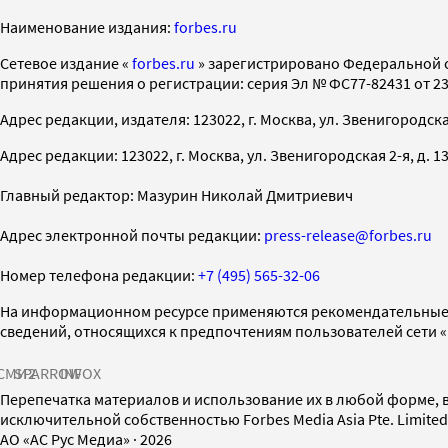
Наименование издания:
forbes.ru
Cетевое издание «
forbes.ru
» зарегистрировано Федеральной 
принятия решения о регистрации: серия Эл № ФС77-82431 от 23 
Адрес редакции, издателя: 123022, г. Москва, ул. Звенигородская 2-
Адрес редакции: 123022, г. Москва, ул. Звенигородская 2-я, д. 13, с
Главный редактор: Мазурин Николай Дмитриевич
Адрес электронной почты редакции:
press-release@forbes.ru
Номер телефона редакции:
+7 (495) 565-32-06
На информационном ресурсе применяются рекомендательные 
сведений, относящихся к предпочтениям пользователей сети 
СМИ2
SPARROW
INFOX
Перепечатка материалов и использование их в любой форме, в
исключительной собственностью Forbes Media Asia Pte. Limite
AO «АС Рус Медиа»
·
2026