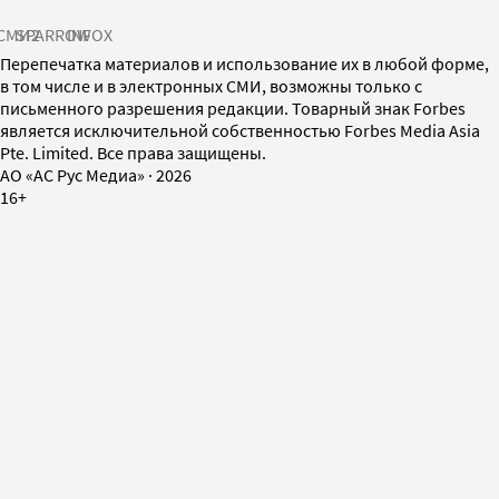
СМИ2
SPARROW
INFOX
Перепечатка материалов и использование их в любой форме,
в том числе и в электронных СМИ, возможны только с
письменного разрешения редакции. Товарный знак Forbes
является исключительной собственностью Forbes Media Asia
Pte. Limited. Все права защищены.
AO «АС Рус Медиа»
·
2026
16+