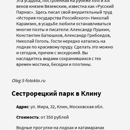
Эта усадьба, построенная на рубеже XVIII и XIX
веков князем Вяземским, известна как «Русский
Парнас». Здесь писал свой внушительный труд
«История государства Российского» Николай
Карамзин, в усадьбе любили останавливаться
многие поэты и писатели: Александр Пушкин,
Константин Батюшков, Александр Грибоедов,
Николай Гоголь. Гости нередко катались на
лодках по красивому пруду. Сделать это можно
и сегодня, причем с экскурсией. Вы
насладитесь видами сохранившихся с тех
времен мостика, беседки и плотины.
Oleg S
·
fotokto.ru
Сестрорецкий парк в Клину
Адрес
: ул. Мира, 32, Клин, Московская обл.
Стоимость
: от 350 рублей
Водные прогулки на лодках и катамаранах