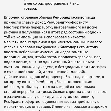
и легко распространяемый вид
товара.
Впрочем, странные обычаи Рембрандта-живописца
принесли славу и доход Рембрандту-офортисту.
Многократную переработку вытравленного на доске
рисунка и получавшийся в итоге ряд состояний одной и
той же композиции он использовал в качестве
маркетинговых приемов и добился тем самым немалого
успеха. По словам Хаубракена, «благодаря его методу
вносить небольшие изменения и едва заметные
дополнения, так, чтобы потом продавать гравюры под
видом новых, < ... > ни один истинный знаток не мог не
иметь «Юноны» и в диадеме, и без диадемы или «Иосифа»
и со светлой головой, и с затененной головой».
Действительно, долгий процесс работы над офортами, к
которому тяготел Рембрандт, был выстроен таким
образом, чтобы окупаться на каждой из нескольких
стадий переработки доски. Создав спрос на свои гравюры
в различных следующих друг за другом состояниях,
Рембрандт-офортист осуществил весьма прибыльную
маркетинговую операцию. Именно на продаже и широком