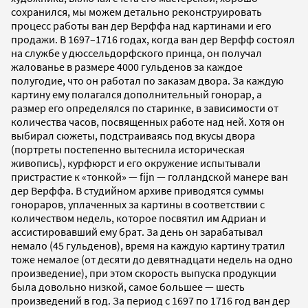
сохранился, мы можем детально реконструировать
процесс работы ван дер Верффа над картинами и его
продажи. В 1697–1716 годах, когда ван дер Верфф состоял
на службе у дюссельдорфского принца, он получал
жалованье в размере 4000 гульденов за каждое
полугодие, что он работал по заказам двора. За каждую
картину ему полагался дополнительный гонорар, а
размер его определялся по старинке, в зависимости от
количества часов, посвященных работе над ней. Хотя он
выбирал сюжеты, подстраиваясь под вкусы двора
(портреты постепенно вытеснила историческая
живопись), курфюрст и его окружение испытывали
пристрастие к «тонкой» — fijn — голландской манере ван
дер Верффа. В студийном архиве приводятся суммы
гонораров, уплаченных за картины в соответствии с
количеством недель, которое посвятил им Адриан и
ассистировавший ему брат. За день он зарабатывал
немало (45 гульденов), время на каждую картину тратил
тоже немалое (от десяти до девятнадцати недель на одно
произведение), при этом скорость выпуска продукции
была довольно низкой, самое большее — шесть
произведений в год. За период с 1697 по 1716 год ван дер