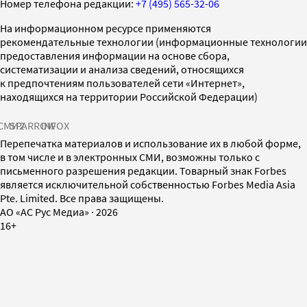
Номер телефона редакции:
+7 (495) 565-32-06
На информационном ресурсе применяются
рекомендательные технологии (информационные технологии
предоставления информации на основе сбора,
систематизации и анализа сведений, относящихся
к предпочтениям пользователей сети «Интернет»,
находящихся на территории Российской Федерации)
СМИ2
SPARROW
INFOX
Перепечатка материалов и использование их в любой форме,
в том числе и в электронных СМИ, возможны только с
письменного разрешения редакции. Товарный знак Forbes
является исключительной собственностью Forbes Media Asia
Pte. Limited. Все права защищены.
AO «АС Рус Медиа»
·
2026
16+