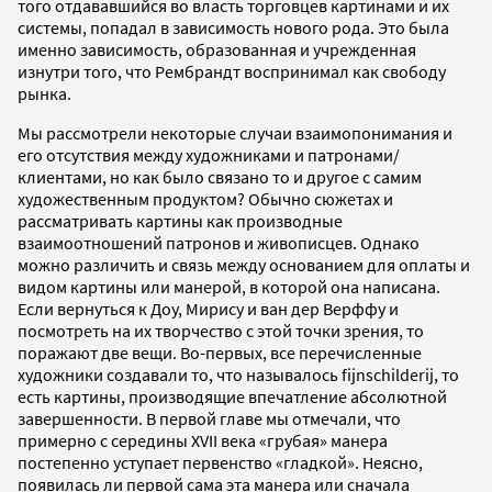
того отдававшийся во власть торговцев картинами и их
системы, попадал в зависимость нового рода. Это была
именно зависимость, образованная и учрежденная
изнутри того, что Рембрандт воспринимал как свободу
рынка.
Мы рассмотрели некоторые случаи взаимопонимания и
его отсутствия между художниками и патронами/
клиентами, но как было связано то и другое с самим
художественным продуктом? Обычно сюжетах и
рассматривать картины как производные
взаимоотношений патронов и живописцев. Однако
можно различить и связь между основанием для оплаты и
видом картины или манерой, в которой она написана.
Если вернуться к Доу, Мирису и ван дер Верффу и
посмотреть на их творчество с этой точки зрения, то
поражают две вещи. Во-первых, все перечисленные
художники создавали то, что называлось fijnschilderij, то
есть картины, производящие впечатление абсолютной
завершенности. В первой главе мы отмечали, что
примерно с середины XVII века «грубая» манера
постепенно уступает первенство «гладкой». Неясно,
появилась ли первой сама эта манера или сначала