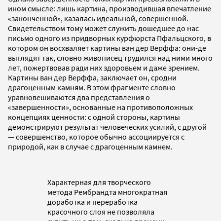
ином смысле: лишь картина, производившая впечатление
«законченной», казалась идеальной, совершенной.
Свидетельством тому может служить дошедшее до нас
письмо одного из придворных курфюрста Пфальцского, в
котором он восхваляет картины ван дер Верффа: они-де
выглядят так, словно живописец трудился над ними много
лет, пожертвовав ради них здоровьем и даже зрением.
Картины ван дер Верффа, заключает он, сродни
драгоценным камням. В этом фрагменте словно
уравновешиваются два представления о
«завершенности», основанные на противоположных
концепциях ценности: с одной стороны, картины
демонстрируют результат человеческих усилий, с другой
— совершенство, которое обычно ассоциируется с
природой, как в случае с драгоценным камнем.
Характерная для творческого
метода Рембрандта многократная
доработка и переработка
красочного слоя не позволяла