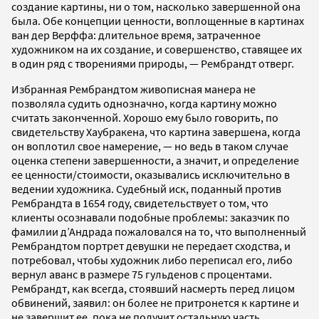
создание картины, ни о том, насколько завершенной она
была. Обе концепции ценности, воплощенные в картинах
ван дер Верффа: длительное время, затраченное
художником на их создание, и совершенство, ставящее их
в один ряд с творениями природы, — Рембрандт отверг.
Избранная Рембрандтом живописная манера не
позволяла судить однозначно, когда картину можно
считать законченной. Хорошо ему было говорить, по
свидетельству Хаубракена, что картина завершена, когда
он воплотил свое намерение, — но ведь в таком случае
оценка степени завершенности, а значит, и определение
ее ценности/стоимости, оказывались исключительно в
ведении художника. Судебный иск, поданный против
Рембрандта в 1654 году, свидетельствует о том, что
клиенты осознавали подобные проблемы: заказчик по
фамилии д’Андрада пожаловался на то, что выполненный
Рембрандтом портрет девушки не передает сходства, и
потребовал, чтобы художник либо переписал его, либо
вернул аванс в размере 75 гульденов с процентами.
Рембрандт, как всегда, стоявший насмерть перед лицом
обвинений, заявил: он более не притронется к картине и
не завершит ее, пока не получит остальную часть