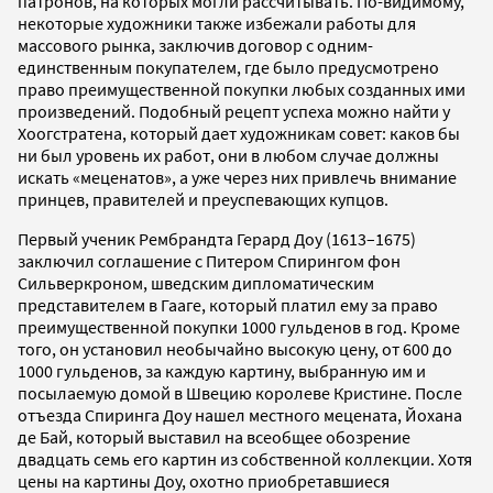
патронов, на которых могли рассчитывать. По-видимому,
некоторые художники также избежали работы для
массового рынка, заключив договор с одним-
единственным покупателем, где было предусмотрено
право преимущественной покупки любых созданных ими
произведений. Подобный рецепт успеха можно найти у
Хоогстратена, который дает художникам совет: каков бы
ни был уровень их работ, они в любом случае должны
искать «меценатов», а уже через них привлечь внимание
принцев, правителей и преуспевающих купцов.
Первый ученик Рембрандта Герард Доу (1613–1675)
заключил соглашение с Питером Спирингом фон
Сильверкроном, шведским дипломатическим
представителем в Гааге, который платил ему за право
преимущественной покупки 1000 гульденов в год. Кроме
того, он установил необычайно высокую цену, от 600 до
1000 гульденов, за каждую картину, выбранную им и
посылаемую домой в Швецию королеве Кристине. После
отъезда Спиринга Доу нашел местного мецената, Йохана
де Бай, который выставил на всеобщее обозрение
двадцать семь его картин из собственной коллекции. Хотя
цены на картины Доу, охотно приобретавшиеся