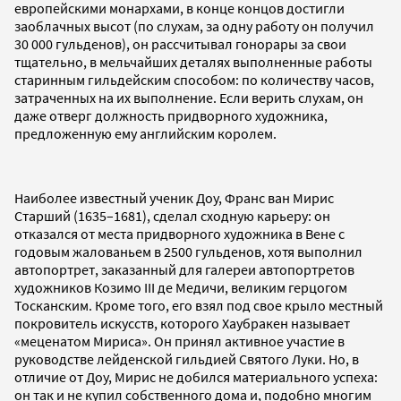
европейскими монархами, в конце концов достигли
заоблачных высот (по слухам, за одну работу он получил
30 000 гульденов), он рассчитывал гонорары за свои
тщательно, в мельчайших деталях выполненные работы
старинным гильдейским способом: по количеству часов,
затраченных на их выполнение. Если верить слухам, он
даже отверг должность придворного художника,
предложенную ему английским королем.
Наиболее известный ученик Доу, Франс ван Мирис
Старший (1635–1681), сделал сходную карьеру: он
отказался от места придворного художника в Вене с
годовым жалованьем в 2500 гульденов, хотя выполнил
автопортрет, заказанный для галереи автопортретов
художников Козимо III де Медичи, великим герцогом
Тосканским. Кроме того, его взял под свое крыло местный
покровитель искусств, которого Хаубракен называет
«меценатом Мириса». Он принял активное участие в
руководстве лейденской гильдией Святого Луки. Но, в
отличие от Доу, Мирис не добился материального успеха:
он так и не купил собственного дома и, подобно многим