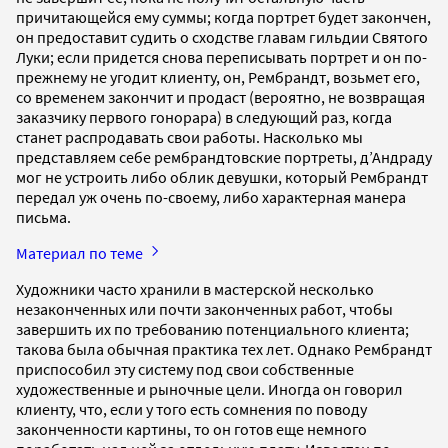
причитающейся ему суммы; когда портрет будет закончен,
он предоставит судить о сходстве главам гильдии Святого
Луки; если придется снова переписывать портрет и он по-
прежнему не угодит клиенту, он, Рембрандт, возьмет его,
со временем закончит и продаст (вероятно, не возвращая
заказчику первого гонорара) в следующий раз, когда
станет распродавать свои работы. Насколько мы
представляем себе рембрандтовские портреты, д’Андраду
мог не устроить либо облик девушки, который Рембрандт
передал уж очень по-своему, либо характерная манера
письма.
Материал по теме
Художники часто хранили в мастерской несколько
незаконченных или почти законченных работ, чтобы
завершить их по требованию потенциального клиента;
такова была обычная практика тех лет. Однако Рембрандт
приспособил эту систему под свои собственные
художественные и рыночные цели. Иногда он говорил
клиенту, что, если у того есть сомнения по поводу
законченности картины, то он готов еще немного