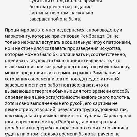
судить ни о том, сколько времени
было затрачено на создание
картины, ни о том, насколько
завершенной она была.
Процитировав это мнение, вернемся к производству и
маркетингу, которые практиковал Рембрандт. Он не
только не желал вступать в социальную игру с патронами,
но и не стремился создавать произведения искусства,
которые можно было бы оплачивать и, соответственно,
оценивать так, как это было принято издавна. То, что
выше мы описали как рембрандтовскую «грубую» манеру,
можно представить и в терминах рынка. Замечания и
сетования современников по поводу недостаточной
завершенности его работ подтверждают, что он
вызывающе отвергал обычные для того времени способы
определения ценности/стоимости живописного полотна.
Хотя и явно выполненные его рукой, его картины не
демонстрируют усилий, результата труда художника так,
как ожидала и привыкла видеть это публика. Характерная
для творческого метода Рембрандта многократная
доработка и переработка красочного слоя не позволяла
судить ни о том, сколько времени было затрачено на