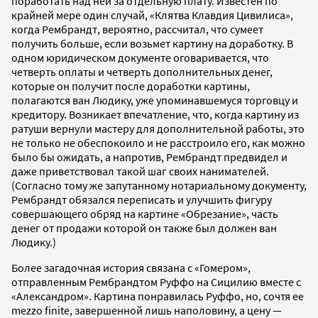
поработать над ней за отдельную плату. Известен по
крайней мере один случай, «Клятва Клавдия Цивилиса»,
когда Рембрандт, вероятно, рассчитал, что сумеет
получить больше, если возьмет картину на доработку. В
одном юридическом документе оговаривается, что
четверть оплаты и четверть дополнительных денег,
которые он получит после доработки картины,
полагаются ван Людику, уже упоминавшемуся торговцу и
кредитору. Возникает впечатление, что, когда картину из
ратуши вернули мастеру для дополнительной работы, это
не только не обеспокоило и не расстроило его, как можно
было бы ожидать, а напротив, Рембрандт предвидел и
даже приветствовал такой шаг своих нанимателей.
(Согласно тому же запутанному нотариальному документу,
Рембрандт обязался переписать и улучшить фигуру
совершающего обряд на картине «Обрезание», часть
денег от продажи которой он также был должен ван
Людику.)
Более загадочная история связана с «Гомером»,
отправленным Рембрандтом Руффо на Сицилию вместе с
«Александром». Картина понравилась Руффо, но, сочтя ее
mezzo finite, завершенной лишь наполовину, а цену —