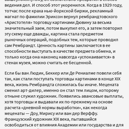
ведения дел. И способ этот укоренился. Когда в 1929 году,
тотчас после краха нью-йоркской биржи, рекламный
магнат по фамилии Эриксон вернул рембрандтовского
«Аристотеля» торговцу картинами Дювину за весьма
значительный заем, потом выкупил его, а затем повторил
эту схему еще дважды, картина стала предметом
рыночных операций, подобных тем, которые проводил
сам Рембрандт. Ценность картины заключается в ее
способности выступать в качестве предмета обмена, и
только когда она наконец навсегда «успокаивается» в
стенах музея, можно считать ее бесценной.
Если бы ван Людик, Беккер или Де Рениалме повели себя
так, как стали поступать торговцы картинами в конце XIX
века, жизнь Рембрандта сложилась бы иначе. Мецената
сменил арт-дилер, именно он стал тем лицом, которому
отныне служил художник. Появились авансовые выплаты,
хотя торговцы и выдавали их по-прежнему на основе
расчета «дневной нормы выработки», как некогда
меценаты — Доу, Мирису или ван дер Верффу.
Французский художник XIX века, пытавшийся
освободиться от влияния Академии или государства и для