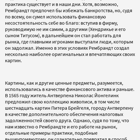
практика существует и в наши дни. Хотя, возможно,
Рембрандт предпочел бы избежать банкротства, но, судя
по всему, он сумел использовать финансовую
несостоятельность себе во благо: вступив в фирму,
руководимую не им самим, а другими (Хендрикье и его
сыном Титусом), в дальнейшем он стал работать для
рынка, где главными игроками выступали люди, которым
он задолжал. Именно в этих условиях Рембрандт создал
несколько наиболее оригинальных и впечатляющих своих
картин.
Картины, как и другие ценные предметы, разумеется,
использовались в качестве финансового актива и раньше.
В 1565 году житель Антверпена Николас Йонгелинк
предложил свою коллекцию живописи, в том числе
шестнадцать картин Питера Брейгеля, городу Антверпену
в качестве дополнительного обеспечения налоговых
задолженностей своего друга. Однако, судя по тому, что
нам известно о Рембрандте и его работе на рынок,
отдельные примеры практики, подобные
вышеупомянутому, он сознательно превратил в способ