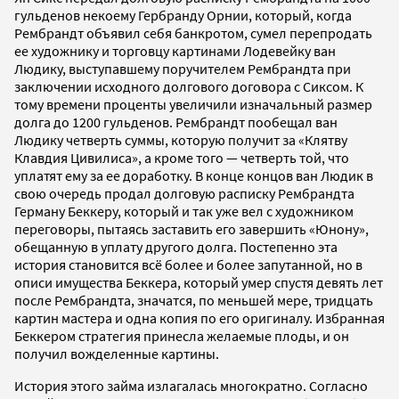
гульденов некоему Гербранду Орнии, который, когда
Рембрандт объявил себя банкротом, сумел перепродать
ее художнику и торговцу картинами Лодевейку ван
Людику, выступавшему поручителем Рембрандта при
заключении исходного долгового договора с Сиксом. К
тому времени проценты увеличили изначальный размер
долга до 1200 гульденов. Рембрандт пообещал ван
Людику четверть суммы, которую получит за «Клятву
Клавдия Цивилиса», а кроме того — четверть той, что
уплатят ему за ее доработку. В конце концов ван Людик в
свою очередь продал долговую расписку Рембрандта
Герману Беккеру, который и так уже вел с художником
переговоры, пытаясь заставить его завершить «Юнону»,
обещанную в уплату другого долга. Постепенно эта
история становится всё более и более запутанной, но в
описи имущества Беккера, который умер спустя девять лет
после Рембрандта, значатся, по меньшей мере, тридцать
картин мастера и одна копия по его оригиналу. Избранная
Беккером стратегия принесла желаемые плоды, и он
получил вожделенные картины.
История этого займа излагалась многократно. Согласно