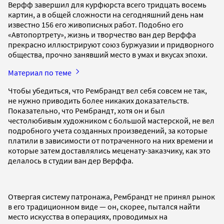
Верфф завершил для курфюрста всего тридцать восемь
картин, а в общей сложности на сегодняшний день нам
известно 156 его живописных работ. Подобно его
«Автопортрету», жизнь и творчество ван дер Верффа
прекрасно иллюстрируют союз буржуазии и придворного
общества, прочно занявший место в умах и вкусах эпохи.
Материал по теме
Чтобы убедиться, что Рембрандт вел себя совсем не так,
не нужно приводить более никаких доказательств.
Показательно, что Рембрандт, хотя он и был
честолюбивым художником с большой мастерской, не вел
подробного учета созданных произведений, за которые
платили в зависимости от потраченного на них времени и
которые затем доставлялись меценату-заказчику, как это
делалось в студии ван дер Верффа.
Отвергая систему патронажа, Рембрандт не принял рынок
в его традиционном виде — он, скорее, пытался найти
место искусства в операциях, проводимых на