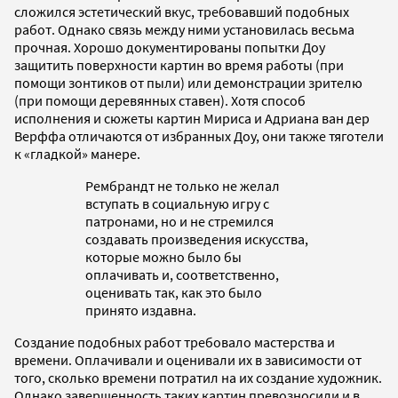
сложился эстетический вкус, требовавший подобных
работ. Однако связь между ними установилась весьма
прочная. Хорошо документированы попытки Доу
защитить поверхности картин во время работы (при
помощи зонтиков от пыли) или демонстрации зрителю
(при помощи деревянных ставен). Хотя способ
исполнения и сюжеты картин Мириса и Адриана ван дер
Верффа отличаются от избранных Доу, они также тяготели
к «гладкой» манере.
Рембрандт не только не желал
вступать в социальную игру с
патронами, но и не стремился
создавать произведения искусства,
которые можно было бы
оплачивать и, соответственно,
оценивать так, как это было
принято издавна.
Создание подобных работ требовало мастерства и
времени. Оплачивали и оценивали их в зависимости от
того, сколько времени потратил на их создание художник.
Однако завершенность таких картин превозносили и в