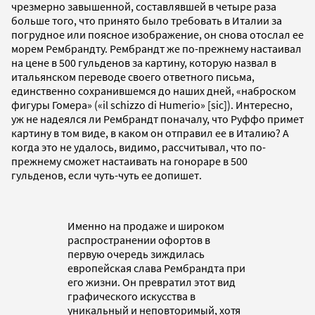
чрезмерно завышенной, составлявшей в четыре раза
больше того, что принято было требовать в Италии за
погрудное или поясное изображение, он снова отослал ее
морем Рембрандту. Рембрандт же по-прежнему настаивал
на цене в 500 гульденов за картину, которую назвал в
итальянском переводе своего ответного письма,
единственно сохранившемся до наших дней, «наброском
фигуры Гомера» («il schizzo di Humerio» [sic]). Интересно,
уж не надеялся ли Рембрандт поначалу, что Руффо примет
картину в том виде, в каком он отправил ее в Италию? А
когда это не удалось, видимо, рассчитывал, что по-
прежнему сможет настаивать на гонораре в 500
гульденов, если чуть-чуть ее допишет.
Именно на продаже и широком
распространении офортов в
первую очередь зиждилась
европейская слава Рембрандта при
его жизни. Он превратил этот вид
графического искусства в
уникальный и неповторимый, хотя