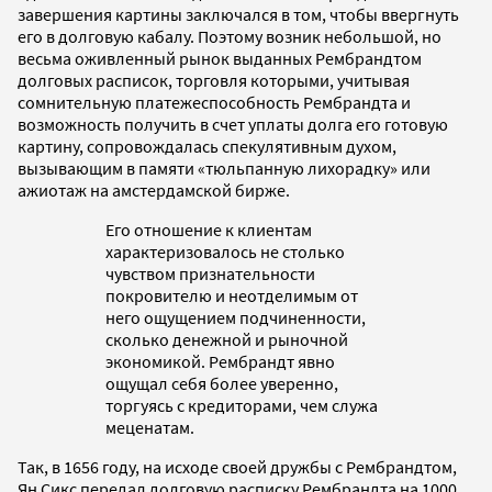
завершения картины заключался в том, чтобы ввергнуть
его в долговую кабалу. Поэтому возник небольшой, но
весьма оживленный рынок выданных Рембрандтом
долговых расписок, торговля которыми, учитывая
сомнительную платежеспособность Рембрандта и
возможность получить в счет уплаты долга его готовую
картину, сопровождалась спекулятивным духом,
вызывающим в памяти «тюльпанную лихорадку» или
ажиотаж на амстердамской бирже.
Его отношение к клиентам
характеризовалось не столько
чувством признательности
покровителю и неотделимым от
него ощущением подчиненности,
сколько денежной и рыночной
экономикой. Рембрандт явно
ощущал себя более уверенно,
торгуясь с кредиторами, чем служа
меценатам.
Так, в 1656 году, на исходе своей дружбы с Рембрандтом,
Ян Сикс передал долговую расписку Рембрандта на 1000