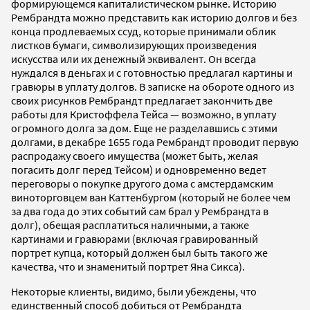
формирующемся капиталистическом рынке. Историю
Рембрандта можно представить как историю долгов и без
конца продлеваемых ссуд, которые принимали облик
листков бумаги, символизирующих произведения
искусства или их денежный эквивалент. Он всегда
нуждался в деньгах и с готовностью предлагал картины и
гравюры в уплату долгов. В записке на обороте одного из
своих рисунков Рембрандт предлагает закончить две
работы для Кристоффела Тейса — возможно, в уплату
огромного долга за дом. Еще не разделавшись с этими
долгами, в декабре 1655 года Рембрандт проводит первую
распродажу своего имущества (может быть, желая
погасить долг перед Тейсом) и одновременно ведет
переговоры о покупке другого дома с амстердамским
виноторговцем ван Каттенбургом (который не более чем
за два года до этих событий сам брал у Рембрандта в
долг), обещая расплатиться наличными, а также
картинами и гравюрами (включая гравированный
портрет купца, который должен был быть такого же
качества, что и знаменитый портрет Яна Сикса).
Некоторые клиенты, видимо, были убеждены, что
единственный способ добиться от Рембрандта