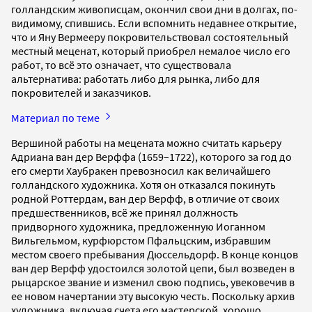
голландским живописцам, окончил свои дни в долгах, по-
видимому, спившись. Если вспомнить недавнее открытие,
что и Яну Вермееру покровительствовал состоятельный
местный меценат, который приобрел немалое число его
работ, то всё это означает, что существовала
альтернатива: работать либо для рынка, либо для
покровителей и заказчиков.
Материал по теме
Вершиной работы на мецената можно считать карьеру
Адриана ван дер Верффа (1659–1722), которого за год до
его смерти Хаубракен превозносил как величайшего
голландского художника. Хотя он отказался покинуть
родной Роттердам, ван дер Верфф, в отличие от своих
предшественников, всё же принял должность
придворного художника, предложенную Иоганном
Вильгельмом, курфюрстом Пфальцским, избравшим
местом своего пребывания Дюссельдорф. В конце концов
ван дер Верфф удостоился золотой цепи, был возведен в
рыцарское звание и изменил свою подпись, увековечив в
ее новом начертании эту высокую честь. Поскольку архив
художника, включая счета его мастерской, хорошо