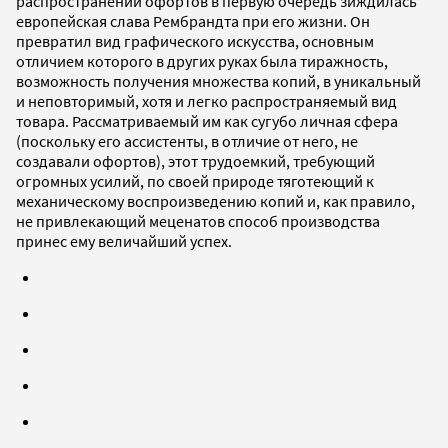
распространении офортов в первую очередь зиждилась
европейская слава Рембрандта при его жизни. Он
превратил вид графического искусства, основным
отличием которого в других руках была тиражность,
возможность получения множества копий, в уникальный
и неповторимый, хотя и легко распространяемый вид
товара. Рассматриваемый им как сугубо личная сфера
(поскольку его ассистенты, в отличие от него, не
создавали офортов), этот трудоемкий, требующий
огромных усилий, по своей природе тяготеющий к
механическому воспроизведению копий и, как правило,
не привлекающий меценатов способ производства
принес ему величайший успех.