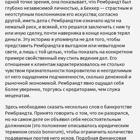
одной точке зрения, она показывает, что Рембрандт был
глубоко независимой личностью, а Беккер — страстным и
неотступным поклонником его искусства; согласно
другой, иметь дела с Рембрандтом означало идти на
немалый риск, и всякий, кто решался заключить с ним ту
или иную сделку, почти наверняка в конце концов терял
деньги. Эту историю я упомянула не для того, чтобы
представить Рембрандта в выгодном или невыгодном
свете, а лишь с той целью, чтобы показать на конкретном
примере свойственный ему стиль ведения дел. Его
отношение к клиентам характеризовалось не столько
чувством признательности покровителю и неотделимым
от него ощущением подчиненности, сколько денежной и
рыночной экономикой. Рембрандт явно ощущал себя
более уверенно, торгуясь с кредиторами, чем служа
меценатам.
Здесь необходимо сказать несколько слов о банкротстве
Рембрандта. Принято говорить о том, что он разорился,
но на самом деле он объявил себя несостоятельным
должником (это положение описывалось юридическим
термином cessio bonorum), чтобы ограничить количество
подаваемых против него исков. Подобная финансовая