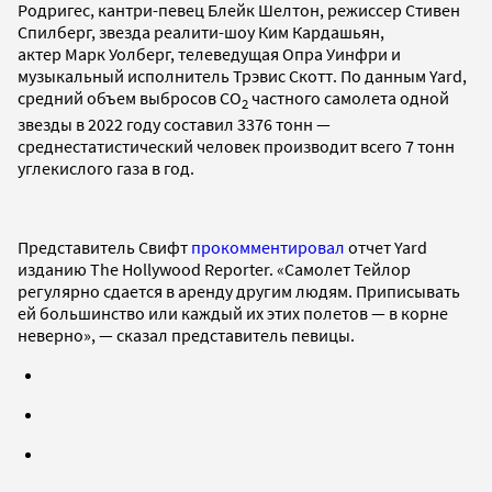
Родригес, кантри-певец Блейк Шелтон, режиссер Стивен
Спилберг, звезда реалити-шоу Ким Кардашьян,
актер Марк Уолберг, телеведущая Опра Уинфри и
музыкальный исполнитель Трэвис Скотт. По данным Yard,
средний объем выбросов CО
частного самолета одной
2
звезды в 2022 году составил 3376 тонн —
среднестатистический человек производит всего 7 тонн
углекислого газа в год.
Представитель Свифт
прокомментировал
отчет Yard
изданию The Hollywood Reporter. «Самолет Тейлор
регулярно сдается в аренду другим людям. Приписывать
ей большинство или каждый их этих полетов — в корне
неверно», — сказал представитель певицы.