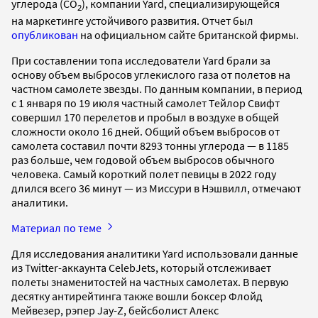
углерода (CО
), компании Yard, специализирующейся
2
на маркетинге устойчивого развития. Отчет был
опубликован
на официальном сайте британской фирмы.
При составлении топа исследователи Yard брали за
основу объем выбросов углекислого газа от полетов на
частном самолете звезды. По данным компании, в период
с 1 января по 19 июля частный самолет Тейлор Свифт
совершил 170 перелетов и пробыл в воздухе в общей
сложности около 16 дней. Общий объем выбросов от
самолета составил почти 8293 тонны углерода — в 1185
раз больше, чем годовой объем выбросов обычного
человека. Самый короткий полет певицы в 2022 году
длился всего 36 минут — из Миссури в Нэшвилл, отмечают
аналитики.
Материал по теме
Для исследования аналитики Yard использовали данные
из Twitter-аккаунта CelebJets, который отслеживает
полеты знаменитостей на частных самолетах. В первую
десятку антирейтинга также вошли боксер Флойд
Мейвезер, рэпер Jay-Z, бейсболист Алекс