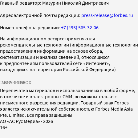
Главный редактор: Мазурин Николай Дмитриевич
Адрес электронной почты редакции:
press-release@forbes.ru
Номер телефона редакции:
+7 (495) 565-32-06
На информационном ресурсе применяются
рекомендательные технологии (информационные технологии
предоставления информации на основе сбора,
систематизации и анализа сведений, относящихся
к предпочтениям пользователей сети «Интернет»,
находящихся на территории Российской Федерации)
СМИ2
SPARROW
INFOX
Перепечатка материалов и использование их в любой форме,
в том числе и в электронных СМИ, возможны только с
письменного разрешения редакции. Товарный знак Forbes
является исключительной собственностью Forbes Media Asia
Pte. Limited. Все права защищены.
AO «АС Рус Медиа»
·
2026
16+