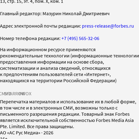
13, стр. 15, эт. 4, пом. X, ком. 1
Главный редактор: Мазурин Николай Дмитриевич
Адрес электронной почты редакции:
press-release@forbes.ru
Номер телефона редакции:
+7 (495) 565-32-06
На информационном ресурсе применяются
рекомендательные технологии (информационные технологии
предоставления информации на основе сбора,
систематизации и анализа сведений, относящихся
к предпочтениям пользователей сети «Интернет»,
находящихся на территории Российской Федерации)
СМИ2
SPARROW
INFOX
Перепечатка материалов и использование их в любой форме,
в том числе и в электронных СМИ, возможны только с
письменного разрешения редакции. Товарный знак Forbes
является исключительной собственностью Forbes Media Asia
Pte. Limited. Все права защищены.
AO «АС Рус Медиа»
·
2026
16+