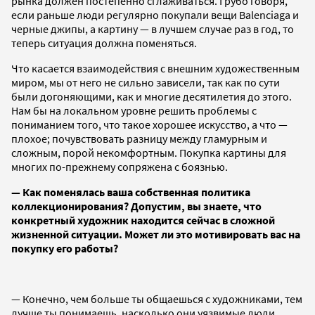
рынка должен постепенно сглаживаться. Грубо говоря,
если раньше люди регулярно покупали вещи Balenciaga и
черные джипы, а картину — в лучшем случае раз в год, то
теперь ситуация должна поменяться.
Что касается взаимодействия с внешним художественным
миром, мы от него не сильно зависели, так как по сути
были догоняющими, как и многие десятилетия до этого.
Нам бы на локальном уровне решить проблемы с
пониманием того, что такое хорошее искусство, а что —
плохое; почувствовать разницу между гламурным и
сложным, порой некомфортным. Покупка картины для
многих по-прежнему сопряжена с боязнью.
— Как поменялась ваша собственная политика
коллекционирования? Допустим, вы знаете, что
конкретный художник находится сейчас в сложной
жизненной ситуации. Может ли это мотивировать вас на
покупку его работы?
— Конечно, чем больше ты общаешься с художниками, тем
лучше ты понимаешь, насколько они уязвимые люди.