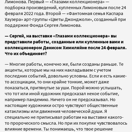
Лимонова. Первый — «Глазами коллекционера» —
подборка произведений, купленных Лимоновым после 24
февраля 2022 года. Второй — «Фантомная семья Каспара
Хаузера» арт-группы «Цветы Джонджоли», созданный при
поддержке Фонда Сергея Лимонова.
— Сергей, на выставке «Глазами коллекционера» вы
представили работы, созданные или купленные вами и
коллекционером Денисом Химиляйне после 24 февраля.
Что их объединяет?
— Многие работы, конечно же, были созданы раньше. Те
акценты, которые мы на них накладываем с учетом
последних событий, довольно условны. Если и есть какие-
то ассоциации, то они крайне тонкие, может даже
показаться, притянутые за уши. Порой можно услышать,
что тот или иной художник предсказал некое событие,
например пандемию. Ничего он не предсказывал. Но
настоящие художники остро чувствуют общественные
катаклизмы или движения человеческой души. Я
специально не приписывал работам на выставке какого-
то пророческого смысла. Но при их покупке чувствовалось
влияние времени. Ты понимаешь, что твое решение