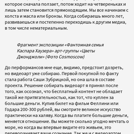
которое сначала ползает, потом ходит на четвереньках и
лишь затем становится прямоходящим. Мы все начинаем с
холста и масла или бронзы. Когда собираешь много лет,
развиваешься и постепенно переходишь к другим медиа,
в том числе нематериальным.
Фрагмент экспозиции «Фантомная семья
Каспара Хаузера» арт-группы «Цветы
Джонджоли» (Фото Cosmoscow)
До перформансов мне еще, видимо, предстоит дозреть,
но видеоарт уже собираю. Первой покупкой по факту
стала работа Саши Зубрицкой, но она шла в составе
проекта. Решение собирать видеоарт я принял после
того, как осознал, что бесплатный контент не обладает
такой же притягательностью, как тот, что куплен за
большие деньги. Купив билет на фильм Феллини или
Годара 200-300 рублей, вы смотрите великое искусство
практически на халяву. Когда вы платите большие деньги,
меняется отношение. Вы можете сколько угодно мечтать о
море, но когда вы впервые видите его живьем, это
переворачивает ваше сознание. Так же и с видеоартом.