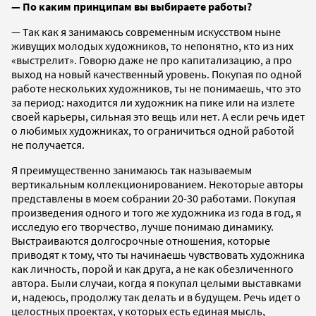
— По каким принципам вы выбираете работы?
— Так как я занимаюсь современным искусством ныне
живущих молодых художников, то непонятно, кто из них
«выстрелит». Говорю даже не про капитализацию, а про
выход на новый качественный уровень. Покупая по одной
работе нескольких художников, ты не понимаешь, что это
за период: находится ли художник на пике или на излете
своей карьеры, сильная это вещь или нет. А если речь идет
о любимых художниках, то ограничиться одной работой
не получается.
Я преимущественно занимаюсь так называемым
вертикальным коллекционированием. Некоторые авторы
представлены в моем собрании 20-30 работами. Покупая
произведения одного и того же художника из года в год, я
исследую его творчество, лучше понимаю динамику.
Выстраиваются долгосрочные отношения, которые
приводят к тому, что ты начинаешь чувствовать художника
как личность, порой и как друга, а не как обезличенного
автора. Были случаи, когда я покупал целыми выставками
и, надеюсь, продолжу так делать и в будущем. Речь идет о
целостных проектах, у которых есть единая мысль,