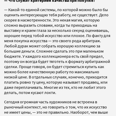
— Что служит критерием качества при покупке?
— Какой-то единой системы, по которой можно было бы
оценить интересующую тебя работу, не существует. Дело
скорее в насмотренности. Это некая магия, которую
сложно выразить словами, когда ты приходишь на
выставку и краем глаза за несколько секунд оцениваешь,
хорошее перед тобой искусство или плохое. По факту для
меня покупка искусства — это своего рода арбитраж.
Любой дурак может собрать хорошую коллекцию за
большие деньги. Сложнее сделать это при маленьком
бюджете. У каждого коллекционера есть свой предел,
поэтому он всегда будет тяготеть к формату арбитражной
сделки. Проще говоря, он будет стремиться купить как
можно более качественную работу по максимально
низкой цене. В отдельных случаях, конечно, приходится
платить ровно ту цену, которую называет продавец, или
даже переплачивать. Многие из тех, кто не любит этого
делать, потом кусают локти.
Сегодня огромная часть художников не встроена в
рыночный контекст, но говорить о том, что их искусство
не имеет цены, — это не правильно. Наоборот, чем выше