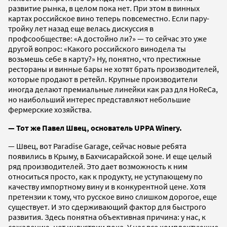
развитие рынка, в целом пока нет. При этом в винных
картах российское вино теперь повсеместно. Если пару-
тройку лет назад еще велась дискуссия в
профсообществе: «А достойно ли?» — то сейчас это уже
другой вопрос: «Какого российского винодела ты
возьмешь себе в карту?» Ну, понятно, что престижные
рестораны и винные бары не хотят брать производителей,
которые продают в ретейл. Крупные производители
иногда делают премиальные линейки как раз для HoReCa,
но наибольший интерес представляют небольшие
фермерские хозяйства.
— Тот же Павел Швец, основатель UPPA Winery.
— Швец, вот Paradise Garage, сейчас новые ребята
появились в Крыму, в Бахчисарайской зоне. И еще целый
ряд производителей. Это дает возможность к ним
относиться просто, как к продукту, не уступающему по
качеству импортному вину и в конкурентной цене. Хотя
претензии к тому, что русское вино слишком дорогое, еще
существует. И это сдерживающий фактор для быстрого
развития. Здесь понятна объективная причина: у нас, к
сожалению, нет индустрии пока. У нас все комплектующие