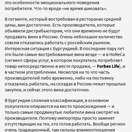
это особенности эмоционального поведения
потребителя. Что-то вроде «не время шиковать».
В сегменте, который востребован в ресторанах средней
цены, вин достаточно. Есть производители, которые
объявили дистрибьюторам, что они временно не будут
продавать вино в Россию. Очень небольшое количество
совсем отказались работать с российским рынком.
Интересная ситуация с Бургундией. В последние пару лет
это были самые востребованные вина везде — и в HoReCa
(сегмент сферы услуг, в котором покупатель потребляет
товар непосредственно в месте продажи, —
Forbes Life
), и
в частном употреблении. Несмотря на то что часть
производителей либо временно, либо на постоянку
отказались работать, на складах в России лежат прошлые
закупки, и сейчас этого вина достаточно.
В Бургундии сложная классификация, в основном
покупатели опираются на место происхождения — и
только самые продвинутые любители вина смотрят на
производителя. Поэтому импортеры просто заменят
отсутствующих на тех, кто готов работать. Вообще регион
очень традиционный, там сильны взаимоотношения