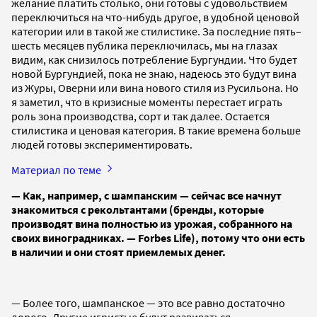
желание платить столько, они готовы с удовольствием
переключиться на что-нибудь другое, в удобной ценовой
категории или в такой же стилистике. За последние пять–
шесть месяцев публика переключилась, мы на глазах
видим, как снизилось потребление Бургундии. Что будет
новой Бургундией, пока не знаю, надеюсь это будут вина
из Журы, Оверни или вина нового стиля из Русильона. Но
я заметил, что в кризисные моменты перестает играть
роль зона производства, сорт и так далее. Остается
стилистика и ценовая категория. В такие времена больше
людей готовы экспериментировать.
Материал по теме
— Как, например, с шампанским — сейчас все начнут
знакомиться с рекольтантами (бренды, которые
производят вина полностью из урожая, собранного на
своих виноградниках. — Forbes Life), потому что они есть
в наличии и они стоят приемлемых денег.
— Более того, шампанское — это все равно достаточно
дорого. Другие игристые будут развиваться.