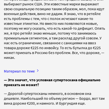
выбирают рынок США. Эти известные марки выражают
свою социальную позицию таким образом, мол, пока идут
военные действия, вино не дадим. Я знаю, что в ретейле
есть проблемы с тем, что с полок исчезают какие-то
известные этикетки. Но вместо них появляются новые,
поэтому не могу сказать, что есть какой-то дефицит. Опять
же, я про ретейл знаю меньше, потому что занимаюсь
премиальным сегментом, а там расклад другой совсем. У
нас есть ограничение, связанное с санкциями на ввоз
товара дороже €225 по инвойсу. То есть бутылка до €225
может приехать в Россию без проблем. Все, что дороже, —
никак.
Материал по теме
— Это значит, что условная супертоскана официально
приехать не может?
— Дорогой супертосканы немного, в основном она
дешевле. Наибольший по объему регион — Бордо, вот там
вина дороже €200, и намного. И Бургундия еще.