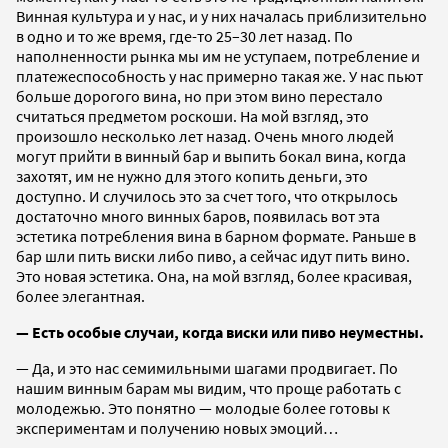
Винная культура и у нас, и у них началась приблизительно
в одно и то же время, где-то 25–30 лет назад. По
наполненности рынка мы им не уступаем, потребление и
платежеспособность у нас примерно такая же. У нас пьют
больше дорогого вина, но при этом вино перестало
считаться предметом роскоши. На мой взгляд, это
произошло несколько лет назад. Очень много людей
могут прийти в винный бар и выпить бокал вина, когда
захотят, им не нужно для этого копить деньги, это
доступно. И случилось это за счет того, что открылось
достаточно много винных баров, появилась вот эта
эстетика потребления вина в барном формате. Раньше в
бар шли пить виски либо пиво, а сейчас идут пить вино.
Это новая эстетика. Она, на мой взгляд, более красивая,
более элегантная.
— Есть особые случаи, когда виски или пиво неуместны.
— Да, и это нас семимильными шагами продвигает. По
нашим винным барам мы видим, что проще работать с
молодежью. Это понятно — молодые более готовы к
экспериментам и получению новых эмоций…