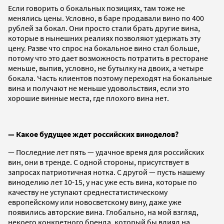
Если говорить о бокальных позициях, там тоже не
менялись цены. Условно, в баре продавали вино по 400
рублей за бокал. Они просто стали брать другие вина,
которые в нынешних реалиях позволяют удержать эту
цену. Разве что спрос на бокальное вино стал больше,
потому что это дает возможность потратить в ресторане
меньше, выпив, условно, не бутылку на двоих, а четыре
бокала. Часть клиентов поэтому переходят на бокальные
вина и получают не меньше удовольствия, если это
хорошие винные места, где плохого вина нет.
— Какое будущее ждет российских виноделов?
— Последние лет пять — удачное время для российских
вин, они в тренде. С одной стороны, присутствует в
запросах патриотичная нотка. С другой — пусть нашему
виноделию лет 10-15, у нас уже есть вина, которые по
качеству не уступают среднестатистическому
европейскому или новосветскому вину, даже уже
появились авторские вина. Глобально, на мой взгляд,
некоего конкретного бренда, который бы влиял на