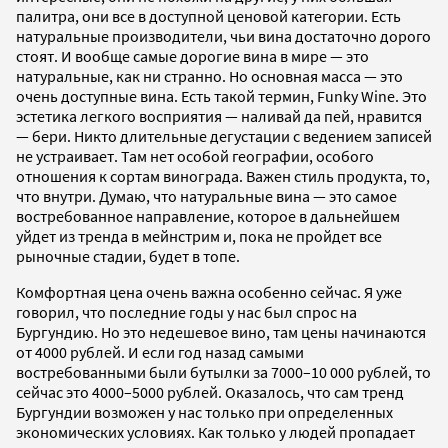
палитра, они все в доступной ценовой категории. Есть
натуральные производители, чьи вина достаточно дорого
стоят. И вообще самые дорогие вина в мире — это
натуральные, как ни странно. Но основная масса — это
очень доступные вина. Есть такой термин, Funky Wine. Это
эстетика легкого восприятия — наливай да пей, нравится
— бери. Никто длительные дегустации с ведением записей
не устраивает. Там нет особой географии, особого
отношения к сортам винограда. Важен стиль продукта, то,
что внутри. Думаю, что натуральные вина — это самое
востребованное направление, которое в дальнейшем
уйдет из тренда в мейнстрим и, пока не пройдет все
рыночные стадии, будет в топе.
Комфортная цена очень важна особенно сейчас. Я уже
говорил, что последние годы у нас был спрос на
Бургундию. Но это недешевое вино, там цены начинаются
от 4000 рублей. И если год назад самыми
востребованными были бутылки за 7000–10 000 рублей, то
сейчас это 4000–5000 рублей. Оказалось, что сам тренд
Бургундии возможен у нас только при определенных
экономических условиях. Как только у людей пропадает