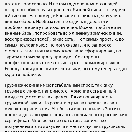
поток вырос сильно. И в этом году очень много людей —
из профсообщества и просто любителей вина — съездило
в Армению. Например, в Ереване появилась целая улица
винных баров. Необязательно ездить в деревни и
пробовать вина у производителей. Можно прийти в эти
винные бары, попробовать всю линейку армянских вин,
всех производителей, какие есть, — от самых простых, до
самых неуловимых. Я не могу сказать, что запрос со
стороны клиентов на армянское вино сформирован, но
туризм к этому запросу приведет. Со стороны
профессионалов тоже есть интерес — командировки в
Европу стали дорогими и сложными, поэтому теперь ездят
куда-то поближе.
Грузинские вина имеют стабильный спрос, так как у
Грузии в отличие, например, от Армении есть винный
имидж еще с советских времен. Плюс популярность
грузинской кухни. Но развитию рынка грузинских вин
мешают ограничения. Чтобы эти вина попали в Россию,
производителю нужно получить специальный российский
сертификат. Многие из них не готовы заниматься
получением этого документа и многих лучших грузинских
производителей на нашем рынке до сих пор нет.