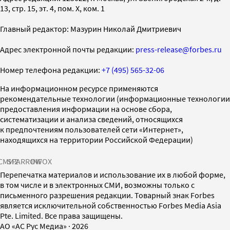
13, стр. 15, эт. 4, пом. X, ком. 1
Главный редактор: Мазурин Николай Дмитриевич
Адрес электронной почты редакции:
press-release@forbes.ru
Номер телефона редакции:
+7 (495) 565-32-06
На информационном ресурсе применяются
рекомендательные технологии (информационные технологии
предоставления информации на основе сбора,
систематизации и анализа сведений, относящихся
к предпочтениям пользователей сети «Интернет»,
находящихся на территории Российской Федерации)
СМИ2
SPARROW
INFOX
Перепечатка материалов и использование их в любой форме,
в том числе и в электронных СМИ, возможны только с
письменного разрешения редакции. Товарный знак Forbes
является исключительной собственностью Forbes Media Asia
Pte. Limited. Все права защищены.
AO «АС Рус Медиа»
·
2026