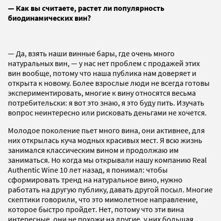
— Как вы считаете, растет ли популярность
биодинамических вин?
— Да, взять наши винные бары, где очень много
натуральных вин, — у нас нет проблем с продажей этих
вин вообще, потому что наша публика нам доверяет и
открыта к новому. Более взрослые люди не всегда готовы
экспериментировать, многие к вину относятся весьма
потребительски: я вот это знаю, я это буду пить. Изучать
вопрос неинтересно или рисковать деньгами не хочется.
Молодое поколение пьет много вина, они активнее, для
них открылась куча модных красивых мест. Я всю жизнь
занимался классическим вином и продолжаю им
заниматься. Но когда мы открывали нашу компанию Real
Authentic Wine 10 лет назад, я понимал: чтобы
сформировать тренд на натуральное вино, нужно
работать на другую публику, давать другой посыл. Многие
скептики говорили, что это мимолетное направление,
которое быстро пройдет. Нет, потому что эти вина
интересные, они не похожи на другие, у них большая