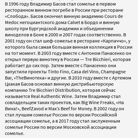
В 1996 году Владимир Басов стал сомелье в первом
ресторанном винном погребе в России при ресторане
«Слобода». Басов окончил винную академию Cours de
Medoc негоциантского дома Calvet в Бордо и винную
школу при Бургундской академии и объединении
виноделов в Боне в 2000 и 2007 годах соответственно. В
2001 году он стал шеф-сомелье в ресторане «Карпаччо», у
которого была самая большая винная коллекция в России
на тот момент. В 2003 году вместе с Антоном Панасенко он
открыл первую винотеку в России — Tre Bicchieri, которая
работает до сих пор. Затем вместе с Панасенко они
запустили проекты Tinto Fino, Casa del Vino, Champagne
Bar, «TheВинотека» и другие. В 2010 году вместе с Артемом
Цхакая Басов основал винную дистрибьюторскую
компанию Tre Bicchieri Distribution, которая сейчас
называется Real Authentic Wine. Затем Владимир стал
совладельцем таких проектов, как Big Wine Freaks, «На
Вина!», BeefZavod и Max’s Beef for Money. В 2002 году он
стал лучшим сомелье России по версии Российской
ассоциации сомелье, а в 2017 году стал заслуженным
сомелье России по версии Московской ассоциации
сомелье.