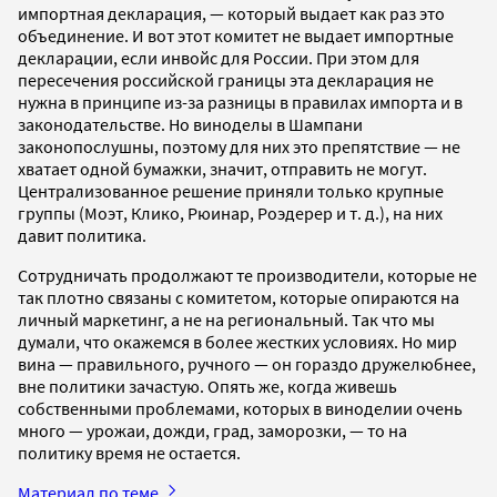
импортная декларация, — который выдает как раз это
объединение. И вот этот комитет не выдает импортные
декларации, если инвойс для России. При этом для
пересечения российской границы эта декларация не
нужна в принципе из-за разницы в правилах импорта и в
законодательстве. Но виноделы в Шампани
законопослушны, поэтому для них это препятствие — не
хватает одной бумажки, значит, отправить не могут.
Централизованное решение приняли только крупные
группы (Моэт, Клико, Рюинар, Роэдерер и т. д.), на них
давит политика.
Сотрудничать продолжают те производители, которые не
так плотно связаны с комитетом, которые опираются на
личный маркетинг, а не на региональный. Так что мы
думали, что окажемся в более жестких условиях. Но мир
вина — правильного, ручного — он гораздо дружелюбнее,
вне политики зачастую. Опять же, когда живешь
собственными проблемами, которых в виноделии очень
много — урожаи, дожди, град, заморозки, — то на
политику время не остается.
Материал по теме