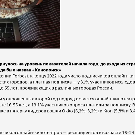
ернулось на уровень показателей начала года, до ухода из 
ода был назван «Кинопоиск»
ении Forbes), к концу 2022 года число подписчиков онлайн-ки
их городов, а платная подписка — у 31% участников исследова
 до 55 лет, проживающих в различных городах России.
и у опрошенных второй год подряд остается онлайн-кинотеатр
е 16-55 лет, а 13,1% участников опроса платили за подписку.
же в пятерку лидеров вошли Okko (6,2%, 3,2%) и Kion (5,8% и 3,
исчиков онлайн-кинотеатров — респондентов в возрасте 16–24 