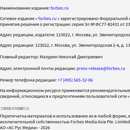
Наименование издания:
forbes.ru
Cетевое издание «
forbes.ru
» зарегистрировано Федеральной 
принятия решения о регистрации: серия Эл № ФС77-82431 от 23 
Адрес редакции, издателя: 123022, г. Москва, ул. Звенигородская 2-
Адрес редакции: 123022, г. Москва, ул. Звенигородская 2-я, д. 13, с
Главный редактор: Мазурин Николай Дмитриевич
Адрес электронной почты редакции:
press-release@forbes.ru
Номер телефона редакции:
+7 (495) 565-32-06
На информационном ресурсе применяются рекомендательные 
сведений, относящихся к предпочтениям пользователей сети 
СМИ2
SPARROW
INFOX
Перепечатка материалов и использование их в любой форме, в
исключительной собственностью Forbes Media Asia Pte. Limite
AO «АС Рус Медиа»
·
2026