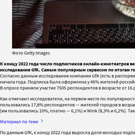
Фото Getty Images
К концу 2022 года число подписчиков онлайн-кинотеатров в
исследования GfK. Самым популярным сервисом по итогам г
Согласно данным исследования компании GfK (есть в распоряж
начала года. Подписка была оформлена у 46% жителей российск
В опросе приняли участие 7505 респондентов в возрасте от 16
Как отмечают исследователи, на первом месте по популярност
пользовались 17,8% респондентов — жителей городов в возраст
(им пользовались 10%, платно — 6,1%) и Wink (8,3% и 6,2%). Так
Материал по теме
По данным GfK, к концу 2022 года выросла доля молодых подп