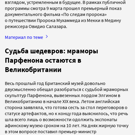
взглядом, устремленным в будущее. В рамках публичной
программы смотра 9 марта прошел премьерный показ
документального фильма «По следам пророка»
о путешествии Пророка Мухаммеда из Мекки в Медину
режиссера Овидио Салазара.
Материал по теме
Судьба шедевров: мраморы
Парфенона остаются в
Великобритании
Весь прошлый год Британский музей довольно
двусмысленно обещал разобраться с судьбой мраморных
скульптур Парфенона, вывезенных лордом Элгином в
Великобританию в начале XIX века. Летом английская
сторона заявляла, что готова сесть за стол переговоров о
статусе артефактов, но к концу года выяснилось, что речь
шла всего лишь о возможности одолжить экспонаты
афинскому музею сроком на 10 лет. На днях жирную точку
в этом вопросе поставил премьер-министр