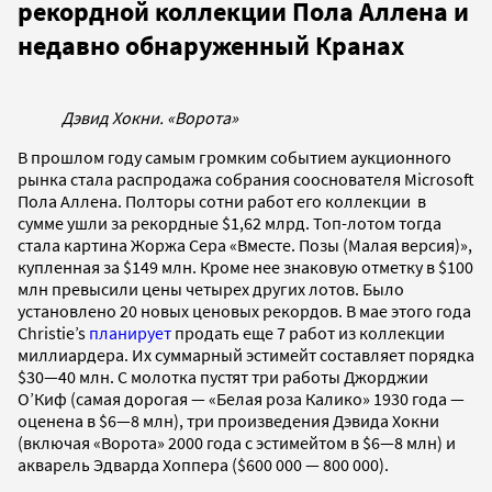
рекордной коллекции Пола Аллена и
недавно обнаруженный Кранах
Дэвид Хокни. «Ворота»
В прошлом году самым громким событием аукционного
рынка стала распродажа собрания сооснователя Microsoft
Пола Аллена. Полторы сотни работ его коллекции в
сумме ушли за рекордные $1,62 млрд. Топ-лотом тогда
стала картина Жоржа Сера «Вместе. Позы (Малая версия)»,
купленная за $149 млн. Кроме нее знаковую отметку в $100
млн превысили цены четырех других лотов. Было
установлено 20 новых ценовых рекордов. В мае этого года
Christie’s
планирует
продать еще 7 работ из коллекции
миллиардера. Их суммарный эстимейт составляет порядка
$30—40 млн. С молотка пустят три работы Джорджии
О’Киф (самая дорогая — «Белая роза Калико» 1930 года —
оценена в $6—8 млн), три произведения Дэвида Хокни
(включая «Ворота» 2000 года с эстимейтом в $6—8 млн) и
акварель Эдварда Хоппера ($600 000 — 800 000).