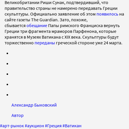
Великобритании Риши Сунак, подтвердивший, что
правительство страны не намерено передавать Греции
скульптуры. Официально заявление об этом
появилось
на
сайте газеты The Guardian. Зато, похоже,
сбывается
обещание
Папы римского Франциска вернуть
Греции три фрагмента мраморов Парфенона, которые
хранятся в Музеях Ватикана с XIX века. Скульптуры будут
торжественно
переданы
греческой стороне уже 24 марта.
Александр Быковский
Автор
#
арт-рынок
#
аукцион
#
Греция
#
Ватикан