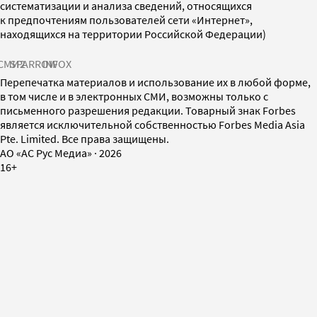
систематизации и анализа сведений, относящихся
к предпочтениям пользователей сети «Интернет»,
находящихся на территории Российской Федерации)
СМИ2
SPARROW
INFOX
Перепечатка материалов и использование их в любой форме,
в том числе и в электронных СМИ, возможны только с
письменного разрешения редакции. Товарный знак Forbes
является исключительной собственностью Forbes Media Asia
Pte. Limited. Все права защищены.
AO «АС Рус Медиа»
·
2026
16+