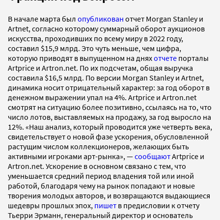
В начале марта был
опубликован
отчет Morgan Stanley и
Artnet, согласно которому суммарный оборот аукционов
искусства, проходивших по всему миру в 2022 году,
составил $15,9 млрд. Это чуть меньше, чем цифра,
которую приводят в выпущенном на днях
отчете
порталы
Artprice и Artron.net. По их подсчетам, общая выручка
составила $16,5 млрд. По версии Morgan Stanley и Artnet,
динамика носит отрицательный характер: за год оборот в
денежном выражении упал на 4%. Artprice и Artron.net
смотрят на ситуацию более позитивно, ссылаясь на то, что
число лотов, выставляемых на продажу, за год выросло на
12%. «Наш анализ, который проводится уже четверть века,
свидетельствует о новой фазе ускорения, обусловленной
растущим числом коллекционеров, желающих быть
активными игроками арт-рынка», —
сообщают
Artprice и
Artron.net. Ускорение в основном связано с тем, что
уменьшается средний период владения той или иной
работой, благодаря чему на рынок попадают и новые
творения молодых авторов, и возвращаются выдающиеся
шедевры прошлых эпох,
пишет
в предисловии к отчету
Тьерри Эрманн, генеральный директор и основатель