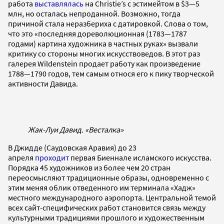
работа
выставлялась
на Christie’s с эстимейтом в $3—5
млн, но осталась непроданной. Возможно, тогда
причиной стала неразбериха с датировкой. Слова о том,
что это «последняя дореволюционная (1783—1787
годами) картина художника в частных руках» вызвали
критику со стороны многих искусствоведов. В этот раз
галерея Wildenstein продает работу как произведение
1788—1790 годов, тем самым относя его к пику творческой
активности Давида.
Жак-Луи Давид. «Весталка»
В Джидде (Саудовская Аравия) до 23
апреля
проходит
первая Биеннале исламского искусства.
Порядка 45 художников из более чем 20 стран
переосмысляют традиционные образы, одновременно с
этим меняя облик отведенного им терминала «Хадж»
местного международного аэропорта. Центральной темой
всех сайт-специфических работ становится связь между
культурными традициями прошлого и художественным