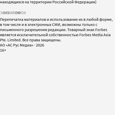
находящихся на территории Российской Федерации)
СМИ2
SPARROW
INFOX
Перепечатка материалов и использование их в любой форме,
в том числе и в электронных СМИ, возможны только с
письменного разрешения редакции. Товарный знак Forbes
является исключительной собственностью Forbes Media Asia
Pte. Limited. Все права защищены.
AO «АС Рус Медиа»
·
2026
16+