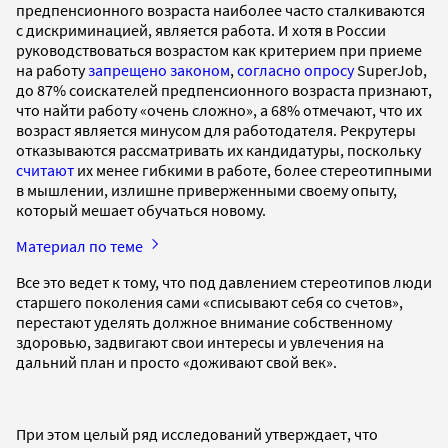
предпенсионного возраста наиболее часто сталкиваются
с дискриминацией, является работа. И хотя в России
руководствоваться возрастом как критерием при приеме
на работу
запрещено законом
,
согласно опросу
SuperJob,
до 87% соискателей предпенсионного возраста признают,
что найти работу «очень сложно», а 68% отмечают, что их
возраст является минусом для работодателя. Рекрутеры
отказываются рассматривать их кандидатуры, поскольку
считают
их менее гибкими в работе, более стереотипными
в мышлении, излишне приверженными своему опыту,
который мешает обучаться новому.
Материал по теме
Все это ведет к тому, что под давлением стереотипов люди
старшего поколения сами «списывают себя со счетов»,
перестают уделять должное внимание собственному
здоровью, задвигают свои интересы и увлечения на
дальний план и просто «доживают свой век».
При этом целый ряд исследований утверждает, что