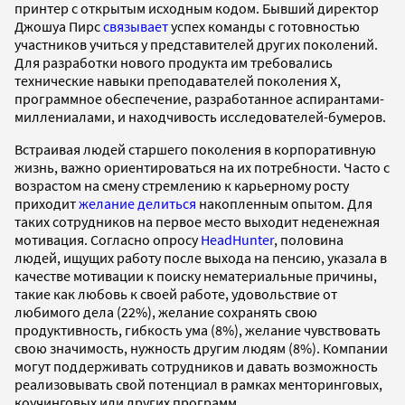
принтер с открытым исходным кодом. Бывший директор
Джошуа Пирс
связывает
успех команды с готовностью
участников учиться у представителей других поколений.
Для разработки нового продукта им требовались
технические навыки преподавателей поколения X,
программное обеспечение, разработанное аспирантами-
миллениалами, и находчивость исследователей-бумеров.
Встраивая людей старшего поколения в корпоративную
жизнь, важно ориентироваться на их потребности. Часто с
возрастом на смену стремлению к карьерному росту
приходит
желание делиться
накопленным опытом. Для
таких сотрудников на первое место выходит неденежная
мотивация. Согласно опросу
HeadHunter
, половина
людей, ищущих работу после выхода на пенсию, указала в
качестве мотивации к поиску нематериальные причины,
такие как любовь к своей работе, удовольствие от
любимого дела (22%), желание сохранять свою
продуктивность, гибкость ума (8%), желание чувствовать
свою значимость, нужность другим людям (8%). Компании
могут поддерживать сотрудников и давать возможность
реализовывать свой потенциал в рамках менторинговых,
коучинговых или других программ.