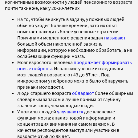
когнитивные возможности у людей пенсионного возраста
почти такие же, как у 20-30-летних :
На то, чтобы вникнуть в задачу, у пожилых людей
обычно уходит больше времени, зато их опыт
помогает находить более успешные стратегии.
Причинами медленного решения задач
называют
большой объем накопленной за жизнь
информации, которую необходимо обработать, а не
ослабевающие функции мозга.
Мозг взрослого человека
продолжает формировать
новые нейроны
. Испанские ученые исследовали
мозг людей в возрасте от 43 до 87 лет. Под
микроскопом у нейронов можно было обнаружить
признаки молодости.
Люди старшего возраста
обладают
более обширным
словарным запасом и лучше понимают глубину
значения слов, чем молодые люди.
У пожилых людей
улучшаются
две ключевые
функции мозга: анализ новой информации и
концентрация внимания на самом важном. В
качестве респондентов выступили участники в
возрасте от 58 до 98 лет.