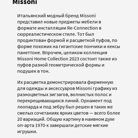
Missoni
Итальянский модный бренд Missoni
представил новые предметы мебели в
формате инсталляции Re-Connection в
сюрреалистическом стиле. Тот был
продиктован формой и расцветкой пуфов, по
форме похожих на гигантские пончики и кексы
панеттоне. Впрочем, целиком коллекция
Missoni Home Collection 2023 состоит также из
пуфов разной геометрической формы и
подушек в тон.
Их расцветка демонстрировала фирменную
для одежды и аксессуаров Missoni графику из
разноцветных зигзагов, волнистых полос и
перекрещивающихся линий. Орнамент под
леопарда и под зебру был решен в таких же
смелых сочетаниях ярких цветов — всего более
20 вариаций. Общую картину в наивном духе
оп-арта 1970-х завершали детские мягкие
игрушки.