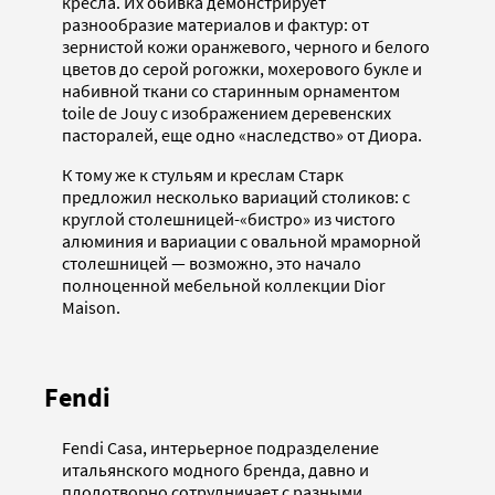
кресла. Их обивка демонстрирует
разнообразие материалов и фактур: от
зернистой кожи оранжевого, черного и белого
цветов до серой рогожки, мохерового букле и
набивной ткани со старинным орнаментом
toile de Jouy с изображением деревенских
пасторалей, еще одно «наследство» от Диора.
К тому же к стульям и креслам Старк
предложил несколько вариаций столиков: с
круглой столешницей-«бистро» из чистого
алюминия и вариации с овальной мраморной
столешницей — возможно, это начало
полноценной мебельной коллекции Dior
Maison.
Fendi
Fendi Casa, интерьерное подразделение
итальянского модного бренда, давно и
плодотворно сотрудничает с разными