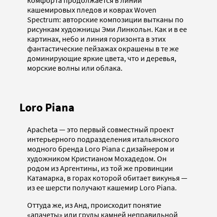
комфорта продолжается в линии
кашемировых пледов и коврах Woven
Spectrum: авторские композиции вытканы по
рисункам художницы Эми Линкольн. Как и в ее
картинах, небо и линия горизонта в этих
фантастические пейзажах окрашены в те же
доминирующие яркие цвета, что и деревья,
морские волны или облака.
Loro Piana
Apacheta — это первый совместный проект
интерьерного подразделения итальянского
модного бренда Loro Piana с дизайнером и
художником Кристианом Мохадедом. Он
родом из Аргентины, из той же провинции
Катамарка, в горах которой обитает викунья —
из ее шерсти получают кашемир Loro Piana.
Оттуда же, из Анд, происходит понятие
«апачеты» или груды камней неправильной