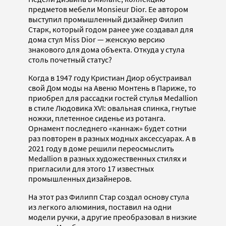
предметов мебели Monsieur Dior. Ее автором
выступил промышленный дизайнер Филип
Старк, который годом ранее уже создавал для
дома стул Miss Dior — женскую версию
знакового для дома объекта. Откуда у стула
столь почетный статус?
Когда в 1947 году Кристиан Диор обустраивал
свой Дом моды на Авеню Монтень в Париже, то
приобрел для рассадки гостей стулья Medallion
в стиле Людовика XVI: овальная спинка, гнутые
ножки, плетенное сиденье из ротанга.
Орнамент последнего «каннаж» будет сотни
раз повторен в разных модных аксессуарах. А в
2021 году в доме решили переосмыслить
Medallion в разных художественных стилях и
пригласили для этого 17 известных
промышленных дизайнеров.
На этот раз Филипп Стар создал основу стула
из легкого алюминия, поставил на одни
модели ручки, а другие преобразовал в низкие