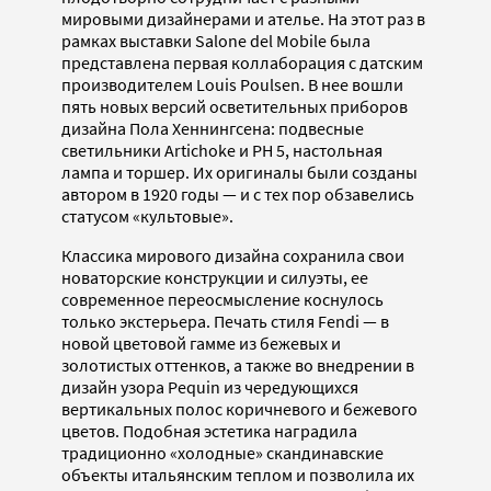
мировыми дизайнерами и ателье. На этот раз в
рамках выставки Salone del Mobile была
представлена первая коллаборация с датским
производителем Louis Poulsen. В нее вошли
пять новых версий осветительных приборов
дизайна Пола Хеннингсена: подвесные
светильники Artichoke и PH 5, настольная
лампа и торшер. Их оригиналы были созданы
автором в 1920 годы — и с тех пор обзавелись
статусом «культовые».
Классика мирового дизайна сохранила свои
новаторские конструкции и силуэты, ее
современное переосмысление коснулось
только экстерьера. Печать стиля Fendi — в
новой цветовой гамме из бежевых и
золотистых оттенков, а также во внедрении в
дизайн узора Pequin из чередующихся
вертикальных полос коричневого и бежевого
цветов. Подобная эстетика наградила
традиционно «холодные» скандинавские
объекты итальянским теплом и позволила их