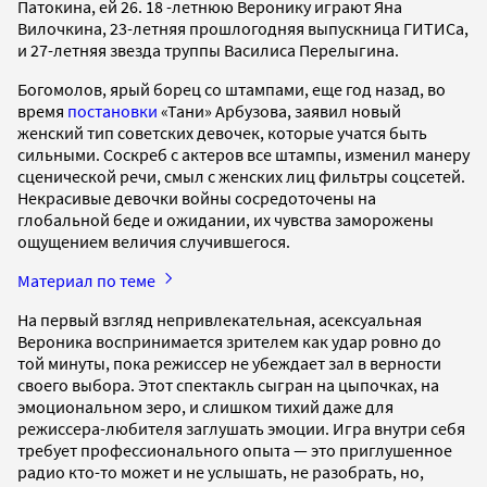
Патокина, ей 26. 18 -летнюю Веронику играют Яна
Вилочкина, 23-летняя прошлогодняя выпускница ГИТИСа,
и 27-летняя звезда труппы Василиса Перелыгина.
Богомолов, ярый борец со штампами, еще год назад, во
время
постановки
«Тани» Арбузова, заявил новый
женский тип советских девочек, которые учатся быть
сильными. Соскреб с актеров все штампы, изменил манеру
сценической речи, смыл с женских лиц фильтры соцсетей.
Некрасивые девочки войны сосредоточены на
глобальной беде и ожидании, их чувства заморожены
ощущением величия случившегося.
Материал по теме
На первый взгляд непривлекательная, асексуальная
Вероника воспринимается зрителем как удар ровно до
той минуты, пока режиссер не убеждает зал в верности
своего выбора. Этот спектакль сыгран на цыпочках, на
эмоциональном зеро, и слишком тихий даже для
режиссера-любителя заглушать эмоции. Игра внутри себя
требует профессионального опыта — это приглушенное
радио кто-то может и не услышать, не разобрать, но,