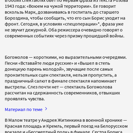
В обоих спектаклях бьет по нервам фраза из текста Розова
1943 года: «Воюем на чужой территории». Ее говорит
вскользь Марк, дозваниваясь в госпиталь до старшего
Бороздина, чтобы сообщить, что его сын Борис уходит на
фронт. Сегодня, в условиях «спецоперации»*, фраза уже
не звучит дежурной. Оба режиссера очевидно говорят о
современных событиях через призму прошедшей войны.
Богомолов — короткими, но выразительными очередями.
Песни «Вставайте люди русские» и «Вышел в степь
донецкую парень молодой», звучащие после самых
пронзительных сцен спектакля, нельзя пропустить, а
праздничный салют в финале спектакля напоминает
выстрелы. Слез почти нет — спектакль Богомолова
рассчитан на сдержанность современников, отвыкших
проявлять чувства.
Материал по теме
В Малом театре у Андрея Житинкина в военной хронике —
Красная площадь и Кремль, первый поезд на Белорусском
вокзале и «Бессмертный полк» в финале. Сестра Бориса