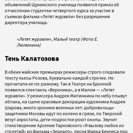
объявлений Щукинского училища появился приказ об
отчислении студентки четвертого курса за участие в
съемках фильма «Летят журавли» без разрешения
директора училища.
«Летят журавли», Малый театр (Фото Е.
Люлюкина)
Тень Калатозова
В обеих майских премьерах режиссеры строго следовали
тексту пьесы Розова, буквально каждой строчке. Но
прочитали ее по-разному. Так в Театре на Бронной
появился спектакль «Вероника», а в Малом — «Летят
журавли». У режиссера Андрея Житинкина по небу плывут
облака, на сцене красивые декорации художника Андрея
Шарова, много хроники военных лет: добровольцы-
защитники Москвы идут по колено в грязи, по Тверской
везут аэростаты, дети-подростки роют окопы. Звучит
стихотворение Арсения Тарковского «Я вызову любое из
столетий» из фильма «Зеркало», песня Марка Бернеса про