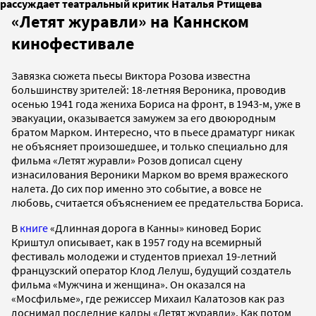
рассуждает театральный критик Наталья Ртищева
«Летят журавли» на Каннском
кинофестивале
Завязка сюжета пьесы Виктора Розова известна
большинству зрителей: 18-летняя Вероника, проводив
осенью 1941 года жениха Бориса на фронт, в 1943-м, уже в
эвакуации, оказывается замужем за его двоюродным
братом Марком. Интересно, что в пьесе драматург никак
не объясняет произошедшее, и только специально для
фильма «Летят журавли» Розов дописал сцену
изнасилования Вероники Марком во время вражеского
налета. До сих пор именно это событие, а вовсе не
любовь, считается объяснением ее предательства Бориса.
В
книге
«Длинная дорога в Канны» киновед Борис
Криштул описывает, как в 1957 году на всемирный
фестиваль молодежи и студентов приехал 19-летний
французский оператор Клод Лелуш, будущий создатель
фильма «Мужчина и женщина». Он оказался на
«Мосфильме», где режиссер Михаил Калатозов как раз
доснимал последние кадры «Летят журавли». Как потом