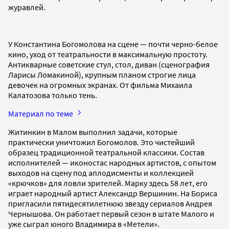
журавлей.
У Константина Богомолова на сцене — почти черно-белое
кино, уход от театральности в максимальную простоту.
Антикварные советские стул, стол, диван (сценография
Ларисы Ломакиной), крупным планом строгие лица
девочек на огромных экранах. От фильма Михаила
Калатозова только тень.
Материал по теме
Житинкин в Малом выполнил задачи, которые
практически уничтожил Богомолов. Это чистейший
образец традиционной театральной классики. Состав
исполнителей — иконостас народных артистов, с опытом
выходов на сцену под аплодисменты и коллекцией
«крючков» для ловли зрителей. Марку здесь 58 лет, его
играет народный артист Александр Вершинин. На Бориса
пригласили пятидесятилетнюю звезду сериалов Андрея
Чернышова. Он работает первый сезон в штате Малого и
уже сыграл юного Владимира в «Метели».