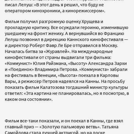
писал Лелуш: «В этот день я решил, что буду не
оператором кинохроники, а кинорежиссером».
Фильм получил разгромную оценку Хрущева и
прохладную критику. Все осуждали героиню, изменившую
ушедшему на фронт жениху. А вернувшийся во Францию
Лелуш позвонил в дирекцию Каннского кинофестиваля —
и директор Роберт Фавр Ле Бре отправился в Москву.
Началась битва за «Журавлей». На международные
кинофестивали от страны выдвигали три фильма:
«Коммунист» Юлия Райзмана, «Высоту» Александра Зархи
и «Поединок» Владимира Петрова. «Коммуниста» забрали
на фестиваль в Венеции, «Высота» поехала в Карловы
Вары, а режиссер Петров надеялся на Канны. На просьбу
показать фильм Калатозова тогдашний министр культуры
ответил: «Эта картина не планировалась, но я посмотрю, в
каком она состоянии».
Фильм все-таки показали, и он поехал в Канны, где взял
главный приз — «Золотую пальмовую ветвь». Татьяна
Самойлова стала лучшей актрисой, но на доске