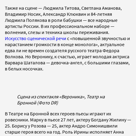
Также на сцене — Людмила Титова, Светлана Аманова,
Владимир Носик, Александр Клюквин и 84-летняя
Людмила Полякова в роли бабушки — все народные
артисты России. В их профессиональном наборе —
волнения, слезы и техника школы переживания.
Искусство сценической речи
с «повышенной звучностью и
нарастанием громкости в конце монолога», актуальное
едва ли не времен создателя русского театра Федора
Волкова. Но Веронику, к счастью, играет молодая актриса
Варвара Шаталова — девочка-ангел, с большими глазами,
в белых носочках.
Сцена из спектакля «Вероника», Театр на
Бронной (Фото DR)
В Театре на Бронной всех героев пьесы играют их
ровесники. Марку в пьесе 27 лет, актеру Богдану Жилину —
25. Борису у Розова — 25, актер Андро Симонишвили
старше героя всего на год. Роль Ирины исполняет Анна