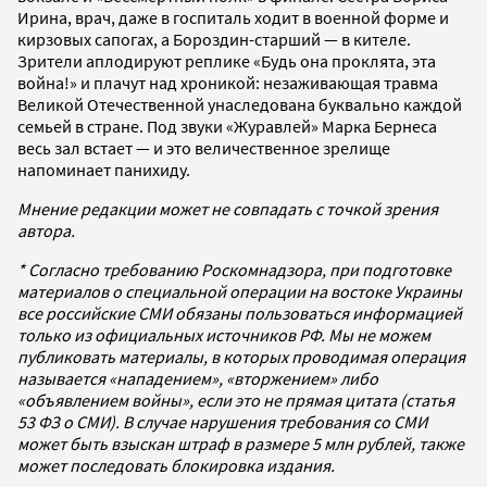
Ирина, врач, даже в госпиталь ходит в военной форме и
кирзовых сапогах, а Бороздин-старший — в кителе.
Зрители аплодируют реплике «Будь она проклята, эта
война!» и плачут над хроникой: незаживающая травма
Великой Отечественной унаследована буквально каждой
семьей в стране. Под звуки «Журавлей» Марка Бернеса
весь зал встает — и это величественное зрелище
напоминает панихиду.
Мнение редакции может не совпадать с точкой зрения
автора.
* Согласно требованию Роскомнадзора, при подготовке
материалов о специальной операции на востоке Украины
все российские СМИ обязаны пользоваться информацией
только из официальных источников РФ. Мы не можем
публиковать материалы, в которых проводимая операция
называется «нападением», «вторжением» либо
«объявлением войны», если это не прямая цитата (статья
53 ФЗ о СМИ). В случае нарушения требования со СМИ
может быть взыскан штраф в размере 5 млн рублей, также
может последовать блокировка издания.