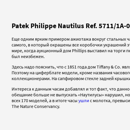
Patek Philippe Nautilus Ref. 5711/1A-
Еще одним ярким примером ажиотажа вокруг стальных часов
самого, в который окрашены все коробочки украшений эт
мире, когда аукционный дом Phillips выставил на торги п
был неизбежен.
Здесь надо пояснить, что с 1851 года дом Tiffany & Co. 
Поэтому на циферблате модели, кроме названия часового
коллекционерами. На сапфировом стекле задней крышки так
Интереса к данным часам добавлял и тот факт, что данн
обещание больше не выпускать «Наутилусы» нарушил, но 
всех 170 моделей, а в итоге часы
ушли
с молотка, превыси
The Nature Conservancy.