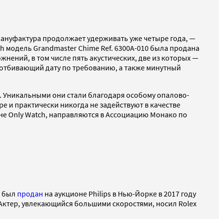
мануфактура продолжает удерживать уже четыре года, —
ch модель Grandmaster Chime Ref. 6300A-010 была продана
ожнений, в том числе пять акустических, две из которых —
 отбивающий дату по требованию, а также минутный
ре. Уникальными они стали благодаря особому опалово-
pe и практически никогда не задействуют в качестве
ионе Only Watch, направляются в Ассоциацию Монако по
е был
продан
на аукционе Philips в Нью-Йорке в 2017 году
 Актер, увлекающийся большими скоростями, носил Rolex