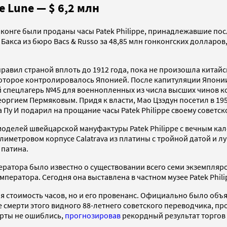
e Lune — $ 6,2 млн
 Гонконге были проданы часы Patek Philippe, принадлежавшие п
акса из бюро Bacs & Russo за 48,85 млн гонконгских долларов, 
и правил страной вплоть до 1912 года, пока не произошла кита
оторое контролировалось Японией. После капитуляции Японии
й спецлагерь №45 для военнопленных из числа высших чинов 
еоргием Пермяковым. Придя к власти, Мао Цзэдун посетил в 19
Пу И подарил на прощание часы Patek Philippe своему советск
 моделей швейцарской мануфактуры Patek Philippe с вечным к
ллиметровом корпусе Calatrava из платины с тройной датой и
 патина.
ратора было известно о существовании всего семи экземпляро
ператора. Сегодня она выставлена в частном музее Patek Phili
ая стоимость часов, но и его провенанс. Официально было объ
смерти этого видного 88-летнего советского переводчика, про
ерты не ошиблись,
прогнозировав
рекордный результат торгов 