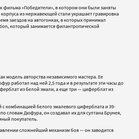
ок фильма «Победители», в котором они были заняты
о корпуса из нержавеющей стали украшает гравировка
ремя заездов на автогонках, в которых принимал
ation, который занимается филантропической
как модель авторства независимого мастера. Ее
р работал над ней 2,5 года и в результате эти часы до
иферблат из белой эмали, а еще три — циферблат из
й с комбинацией белого эмалевого циферблата и 39-
по словам Дюфура, он создавал их для султана Брунея,
мный покупатель.
правлении сложнейший механизм боя — он заводится