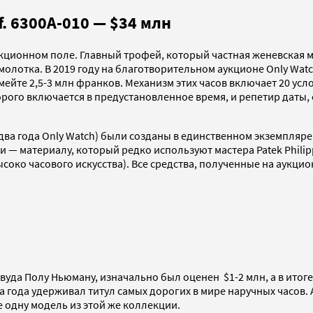
f. 6300A-010 — $34 млн
укционном поле. Главный трофей, который частная женевская 
молотка. В 2019 году на благотворительном аукционе Only Wat
имейте 2,5-3 млн франков. Механизм этих часов включает 20 усл
рого включается в предустановленное время, и репетир даты,
в два года Only Watch) были созданы в единственном экземпля
ли — материалу, который редко используют мастера Patek Philip
высоко часового искусства). Все средства, полученные на аукц
уда Полу Ньюману, изначально был оценен $1-2 млн, а в итог
а года удерживал титул самых дорогих в мире наручных часов.
не одну модель из этой же коллекции.