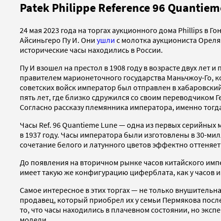
Patek Philippe Reference 96 Quantiem
24 мая 2023 года на торгах аукционного дома Phillips в
Айсиньгеро Пу И. Они
ушли
с молотка аукциониста Ореля Б
исторические часы находились в России.
Пу И взошел на престол в 1908 году в возрасте двух лет 
правителем марионеточного государства Маньчжоу-Го, к
советских войск император был отправлен в хабаровски
пять лет, где близко сдружился со своим переводчиком Г
Согласно рассказу племянника императора, именно тогда 
Часы Ref. 96 Quantieme Lune — одна из первых серийных
в 1937 году. Часы императора были изготовлены в 30-ми
сочетание белого и латунного цветов эффектно оттеняет
До появления на вторичном рынке часов китайского импе
имеет такую же конфигурацию циферблата, как у часов им
Самое интересное в этих торгах — не только внушительн
продавец, который приобрел их у семьи Пермякова после 
то, что часы находились в плачевном состоянии, но эксп
модели.