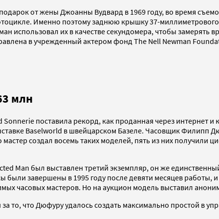
подарок от жены Джоанны Вудвард в 1969 году, во время съем
 мотоцикле. Именно поэтому заднюю крышку 37-миллиметровог
юман использовал их в качестве секундомера, чтобы замерять в
правлена в учрежденный актером фонд The Nell Newman Found
63 млн
nd Sonnerie поставила рекорд, как проданная через интернет и 
тавке Baselworld в швейцарском Базеле. Часовщик Филипп Дюфу
 мастер создал восемь таких моделей, пять из них получили ц
cted Man был выставлен третий экземпляр, он же единственны
 были завершены в 1995 году после девяти месяцев работы, и 
мых часовых мастеров. Но на аукцион модель выставил анони
и за то, что Дюфуру удалось создать максимально простой в у