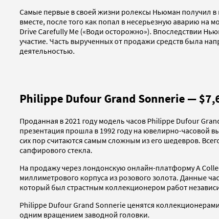
Самые первые в своей жизни ролексы Ньюман получил в 
вместе, после того как попал в несерьезную аварию на
Drive Carefully Me («Води осторожно»). Впоследствии Нь
участие. Часть вырученных от продажи средств была на
деятельностью.
Philippe Dufour Grand Sonnerie — $7,
Проданная в 2021 году модель часов Philippe Dufour Gra
презентация прошла в 1992 году на ювелирно-часовой выс
сих пор считаются самым сложным из его шедевров. Всего
сапфирового стекла.
На продажу через лондонскую онлайн-платформу A Colle
миллиметрового корпуса из розового золота. Данные часы
который был страстным коллекционером работ независи
Philippe Dufour Grand Sonnerie ценятся коллекционерам
одним вращением заводной головки.