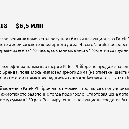
018 — $6,5 млн
 великих домов стал результат битвы на аукционе за Patek Phi
ого американского ювелирного дома. Часы с Nautilus референ
ервые из всего 170 часов, созданных в честь 170-летия сотрудни
являлся официальным партнером Patek Philippe по продаже часов
 бренда, появилось имя ювелирного дома (на отметке «шесть ч
же стоит памятная надпись «170th Anniversary 1851–2021 Tiffan
ой моделью Patek Philippe на тот момент прощался с популярн
ажиотаж это заявление тогда подогрело. Стартовая цена лота
в эту сумму в 130 раз. Все вырученные на аукционе средства 