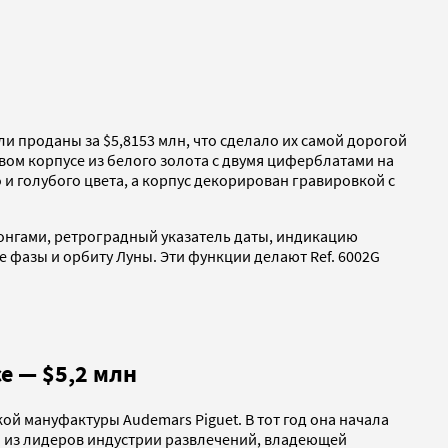
 были проданы за $5,8153 млн, что сделало их самой дорогой
вом корпусе из белого золота с двумя циферблатами на
и голубого цвета, а корпус декорирован гравировкой с
онгами, ретроградный указатель даты, индикацию
е фазы и орбиту Луны. Эти функции делают Ref. 6002G
ce — $5,2 млн
кой мануфактуры Audemars Piguet. В тот год она начала
м из лидеров индустрии развлечений, владеющей