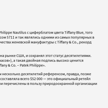
lippe Nautilus с циферблатом цвета Tiffany Blue, того
сом 5711 и так являлись одними из самых популярных в
чества женевской мануфактуры с Tiffany & Co., рекорд
 на рынке США, и сохранял этот статус десятилетиями.
асов»), а такая двойная подпись высоко ценится
y & Co. – Patek Philippe».
ым несколько десятилетий референсом, правда, позже
 составляла
всего $52 000 — это официальный ретейл
были перечислены в пользу природоохранной организации