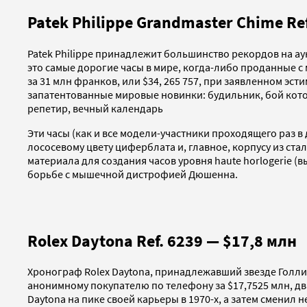
Patek Philippe Grandmaster Chime Re
Patek Philippe принадлежит большинство рекордов на а
это самые дорогие часы в мире, когда-либо проданные с 
за 31 млн франков, или $34, 265 757, при заявленном эст
запатентованные мировые новинки: будильник, бой кото
репетир, вечный календарь
Эти часы (как и все модели-участники проходящего раз 
лососевому цвету циферблата и, главное, корпусу из ста
материала для создания часов уровня haute horlogerie (
борьбе с мышечной дистрофией Дюшенна.
Rolex Daytona Ref. 6239 — $17,8 млн
Хронограф Rolex Daytona, принадлежавший звезде Голлив
анонимному покупателю по телефону за $17,7525 млн, дв
Daytona на пике своей карьеры в 1970-х, а затем сменил 