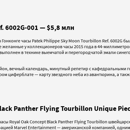
ef. 6002G-001 — $5,8 млн
 в Гонконге часы Patek Philippe Sky Moon Tourbillon Ref. 6002G
е желанные у коллекционеров часы 2015 года в 44-миллиметро
ыполнен в технике выемчатой и перегородчатой эмали синего 
йон, вечный календарь, минутный репетир с кафедральными г
ором циферблате — карту звездного неба из авантюрина, а такж
ack Panther Flying Tourbillon Unique Pie
ы Royal Oak Concept Black Panther Flying Tourbillon швейцарс
ацией Marvel Entertainment — американской компанией, одни