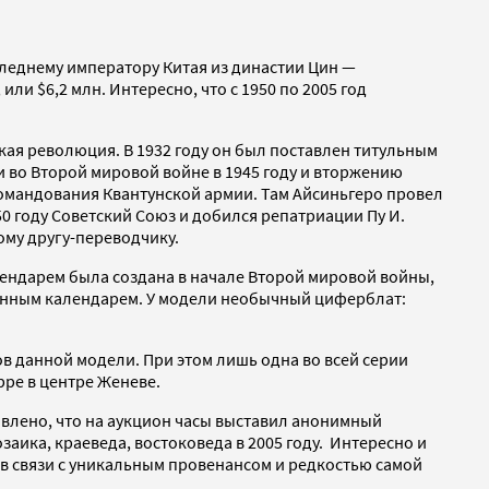
оследнему императору Китая из династии Цин —
или $6,2 млн. Интересно, что с 1950 по 2005 год
йская революция. В 1932 году он был поставлен титульным
 во Второй мировой войне в 1945 году и вторжению
командования Квантунской армии. Там Айсиньгеро провел
50 году Советский Союз и добился репатриации Пу И.
ому другу-переводчику.
алендарем была создана в начале Второй мировой войны,
 лунным календарем. У модели необычный циферблат:
в данной модели. При этом лишь одна во всей серии
ppe в центре Женеве.
явлено, что на аукцион часы выставил анонимный
заика, краеведа, востоковеда в 2005 году. Интересно и
в связи с уникальным провенансом и редкостью самой