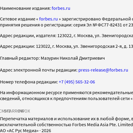
Наименование издания:
forbes.ru
Cетевое издание «
forbes.ru
» зарегистрировано Федеральной 
принятия решения о регистрации: серия Эл № ФС77-82431 от 23 
Адрес редакции, издателя: 123022, г. Москва, ул. Звенигородская 2-
Адрес редакции: 123022, г. Москва, ул. Звенигородская 2-я, д. 13, с
Главный редактор: Мазурин Николай Дмитриевич
Адрес электронной почты редакции:
press-release@forbes.ru
Номер телефона редакции:
+7 (495) 565-32-06
На информационном ресурсе применяются рекомендательные 
сведений, относящихся к предпочтениям пользователей сети 
СМИ2
SPARROW
INFOX
Перепечатка материалов и использование их в любой форме, в
исключительной собственностью Forbes Media Asia Pte. Limite
AO «АС Рус Медиа»
·
2026