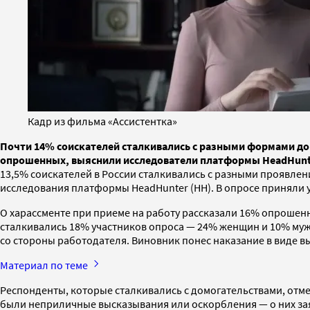
Кадр из фильма «Ассистентка»
Почти 14% соискателей сталкивались с разными формами дом
опрошенных, выяснили исследователи платформы HeadHunter
13,5% соискателей в России сталкивались с разными проявлен
исследования платформы HeadHunter (HH). В опросе приняли 
О харассменте при приеме на работу рассказали 16% опрошен
сталкивались 18% участников опроса — 24% женщин и 10% муж
со стороны работодателя. Виновник понес наказание в виде в
Материал по теме
Респонденты, которые сталкивались с домогательствами, отм
были неприличные высказывания или оскорбления — о них зая