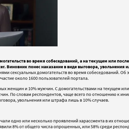
огательств во время собеседований, а на текущем или посл
. Виновник понес наказание в виде выговора, увольнения и
иями сексуальных домогательств во время собеседований. Об э
участие около 1600 пользователей портала.
ных женщин и 10% мужчин. С домогательствами на текущем или
чин. По словам респондентов, чаще всего по отношению к ин
ыговора, увольнения или штрафа лишь в 10% случаев.
ечали одно или несколько проявлений харассмента в их отно
вили 8% от общего числа опрошенных, или 58% среди респонд