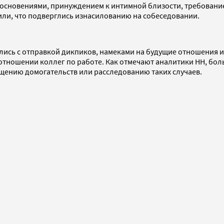
косновениями, принуждением к интимной близости, требование
или, что подверглись изнасилованию на собеседовании.
лись с отправкой дикпиков, намеками на будущие отношения 
отношении коллег по работе. Как отмечают аналитики HH, боль
щению домогательств или расследованию таких случаев.