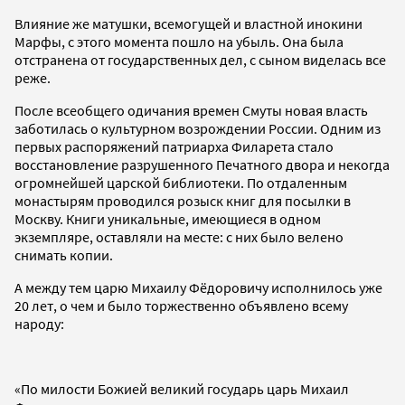
Влияние же матушки, всемогущей и властной инокини
Марфы, с этого момента пошло на убыль. Она была
отстранена от государственных дел, с сыном виделась все
реже.
После всеобщего одичания времен Смуты новая власть
заботилась о культурном возрождении России. Одним из
первых распоряжений патриарха Филарета стало
восстановление разрушенного Печатного двора и некогда
огромнейшей царской библиотеки. По отдаленным
монастырям проводился розыск книг для посылки в
Москву. Книги уникальные, имеющиеся в одном
экземпляре, оставляли на месте: с них было велено
снимать копии.
А между тем царю Михаилу Фёдоровичу исполнилось уже
20 лет, о чем и было торжественно объявлено всему
народу:
«По милости Божией великий государь царь Михаил