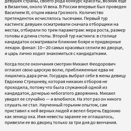
девушек страны, своего рода конкурс красоты, возник еще
в Византии, около VI века. В России впервые был проведен
Василием III, отцом ивана Грозного. Количество
претенденток исчислялось тысячами. Первый тур
кастинга: девушек осматривали сначала отборщики на
местах, отбирали по трем параметрам: мера роста, размер
головы и длина стопы. Второй тур кастинга: в столице
кандидаток осматривали ближние бояре и придворные
лекари. финал: 10—20 самых красивых селили во дворце,
и царь лично ходил знакомиться с кандидатками.
Когда после окончания смотрин Михаил Феодорович
огласил свою царскую волю, приближенные едва не
лишились дара речи. Государь выбрал себе в жены девицу
Евдокию Стрешневу, которая никаких отборов не
проходила, потому что была служанкой одной из
кандидаток, дочерью небогатого дворянина. Михаил
увидел ее случайно — и влюбился. На этот раз он никого
слушать не стал. Наученный горьким опытом, сам
приставил к ней верных людей и велел беречь Евдокию
как зеницу ока. Имя невесты заранее не оглашалось,
привезли ее во дворец только за три дня до венчания.