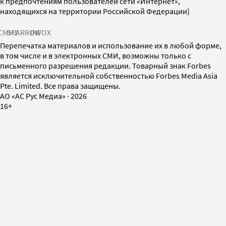
к предпочтениям пользователей сети «Интернет»,
находящихся на территории Российской Федерации)
СМИ2
SPARROW
INFOX
Перепечатка материалов и использование их в любой форме,
в том числе и в электронных СМИ, возможны только с
письменного разрешения редакции. Товарный знак Forbes
является исключительной собственностью Forbes Media Asia
Pte. Limited. Все права защищены.
AO «АС Рус Медиа»
·
2026
16+