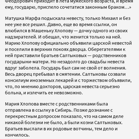
Феодорович приходит в лета мужеского возраста, и время
ему, государю, приспело сочетатися законным браком…»
Матушка Марфа подыскала невесту, только Михаил и без
нее уже все решил. Давно, еще во время ссылки, он
влюбился в Машеньку Хлопову — дочку одного из своих
надзирателей. И обещал, что женится только на ней.
Марию Хлопову официально объявили царской невестой
и поселили в верхних покоях дворца. Оберегателями к
ней приставили братьев Салтыковых — родственников
государыни-матери. Но незадолго до свадьбы невеста
вдруг заболела. Государь был сам не свой от волнения.
Весь дворец пребывал в смятении. Салтыковы созвали
консилиум иноземных лекарей и с торжеством объявили,
что, по мнению докторов, царская невеста серьезно
больна, и излечить ее невозможно.
Мария Хлопова вместе с родственниками была
отправлена в ссылку в Сибирь. Позже дознание с
перекрестным допросом показало, что на самом деле
никакой болезни не было, а были козни Салтыковых.
Братьев выслали в их родовые вотчины, тем дело и
кончилось.