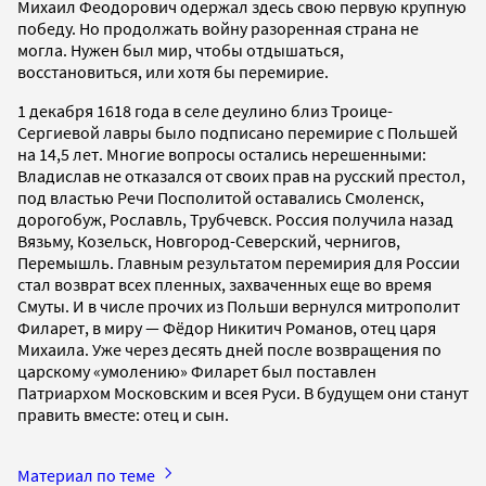
Михаил Феодорович одержал здесь свою первую крупную
победу. Но продолжать войну разоренная страна не
могла. Нужен был мир, чтобы отдышаться,
восстановиться, или хотя бы перемирие.
1 декабря 1618 года в селе деулино близ Троице-
Сергиевой лавры было подписано перемирие с Польшей
на 14,5 лет. Многие вопросы остались нерешенными:
Владислав не отказался от своих прав на русский престол,
под властью Речи Посполитой оставались Смоленск,
дорогобуж, Рославль, Трубчевск. Россия получила назад
Вязьму, Козельск, Новгород-Северский, чернигов,
Перемышль. Главным результатом перемирия для России
стал возврат всех пленных, захваченных еще во время
Смуты. И в числе прочих из Польши вернулся митрополит
Филарет, в миру — Фёдор Никитич Романов, отец царя
Михаила. Уже через десять дней после возвращения по
царскому «умолению» Филарет был поставлен
Патриархом Московским и всея Руси. В будущем они станут
править вместе: отец и сын.
Материал по теме