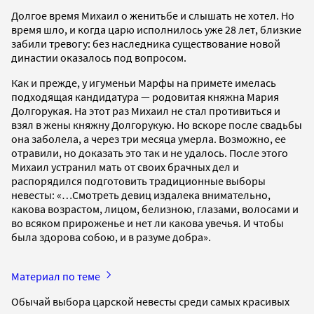
Долгое время Михаил о женитьбе и слышать не хотел. Но
время шло, и когда царю исполнилось уже 28 лет, близкие
забили тревогу: без наследника существование новой
династии оказалось под вопросом.
Как и прежде, у игуменьи Марфы на примете имелась
подходящая кандидатура — родовитая княжна Мария
Долгорукая. На этот раз Михаил не стал противиться и
взял в жены княжну Долгорукую. Но вскоре после свадьбы
она заболела, а через три месяца умерла. Возможно, ее
отравили, но доказать это так и не удалось. После этого
Михаил устранил мать от своих брачных дел и
распорядился подготовить традиционные выборы
невесты: «…Смотреть девиц издалека внимательно,
какова возрастом, лицом, белизною, глазами, волосами и
во всяком прироженье и нет ли какова увечья. И чтобы
была здорова собою, и в разуме добра».
Материал по теме
Обычай выбора царской невесты среди самых красивых