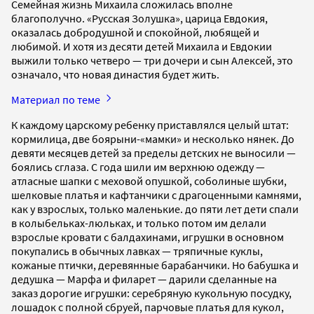
Семейная жизнь Михаила сложилась вполне
благополучно. «Русская Золушка», царица Евдокия,
оказалась добродушной и спокойной, любящей и
любимой. И хотя из десяти детей Михаила и Евдокии
выжили только четверо — три дочери и сын Алексей, это
означало, что новая династия будет жить.
Материал по теме
К каждому царскому ребенку приставлялся целый штат:
кормилица, две боярыни-«мамки» и несколько нянек. До
девяти месяцев детей за пределы детских не выносили —
боялись сглаза. С года шили им верхнюю одежду —
атласные шапки с меховой опушкой, соболиные шубки,
шелковые платья и кафтанчики с драгоценными камнями,
как у взрослых, только маленькие. до пяти лет дети спали
в колыбельках-люльках, и только потом им делали
взрослые кровати с балдахинами, игрушки в основном
покупались в обычных лавках — тряпичные куклы,
кожаные птички, деревянные барабанчики. Но бабушка и
дедушка — Марфа и филарет — дарили сделанные на
заказ дорогие игрушки: серебряную кукольную посудку,
лошадок с полной сбруей, парчовые платья для кукол,