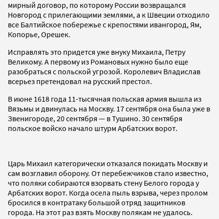
мирный договор, по которому России возвращался
Новгород с прилегающими землями, а к Швеции отходило
все Балтийское побережье с крепостями ивангород, Ям,
Копорье, Орешек.
Исправлять это придется уже внуку Михаила, Петру
Великому. А первому из Романовых нужно было еще
разобраться с польской угрозой. Королевич Владислав
всерьез претендовал на русский престол.
В июне 1618 года 11-тысячная польская армия вышла из
Вязьмы и двинулась на Москву. 17 сентября она была уже в
Звенигороде, 20 сентября — в Тушино. 30 сентября
польское войско начало штурм Арбатских ворот.
Царь Михаил категорически отказался покидать Москву и
сам возглавил оборону. От перебежчиков стало известно,
что поляки собираются взорвать стену Белого города у
Арбатских ворот. Когда осела пыль взрыва, через пролом
бросился в контратаку большой отряд защитников
города. На этот раз взять Москву полякам не удалось.