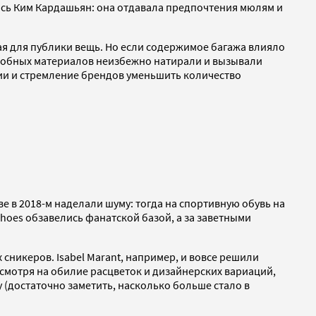
ась Ким Кардашьян: она отдавала предпочтения мюлям и
ая для публики вещь. Но если содержимое багажа влияло
подобных материалов неизбежно натирали и вызывали
ии и стремление брендов уменьшить количество
е в 2018-м наделали шуму: тогда на спортивную обувь на
shoes обзавелись фанатской базой, а за заветными
сникеров. Isabel Marant, например, и вовсе решили
есмотря на обилие расцветок и дизайнерских вариаций,
у (достаточно заметить, насколько больше стало в