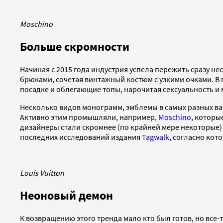
Moschino
Больше скромности
Начиная с 2015 года индустрия успела пережить сразу н
брюками, сочетая винтажный костюм с узкими очками. В 
посадке и облегающие топы, нарочитая сексуальность и
Несколько видов монограмм, эмблемы в самых разных вар
Активно этим промышляли, например,
Moschino
, которы
дизайнеры стали скромнее (по крайней мере некоторые)
последних исследований издания
Tagwalk
, согласно кот
Louis Vuitton
Неоновый демон
К возвращению этого тренда мало кто был готов, но все-