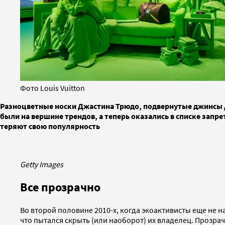
Фото Louis Vuitton
Разноцветные носки Джастина Трюдо, подвернутые джинсы Д
были на вершине трендов, а теперь оказались в списке запр
теряют свою популярность
Getty Images
Все прозрачно
Во второй половине 2010-х, когда экоактивисты еще не 
что пытался скрыть (или наоборот) их владелец. Прозра