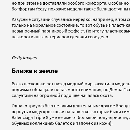
но при этом не доставляли особого комфорта. Особенно
ботфортам Yeezy, похожие модели также были доступны в
Казусные ситуации случались нередко: например, в том 
только на моральное состояние, то вот обувь из пласт
невыносимый парниковый эффект. По итогу пластиковые 
неэкологичных материалов сделали свое дело.
Getty Images
Ближе к земле
Всего несколько лет назад модный мир захватила модель 
подиумах обращали не так много внимания, но Демна Гвас
силуэтами на огромной подошве началась охота.
Однако триумф был не таким длительным: другие бренды 
вернуть в моду кроссовки на танкетке, которые были си
Balenciaga Triple S уже не имеют большой популярности,
обувных коллекциях балеток и тапочек из кожи).