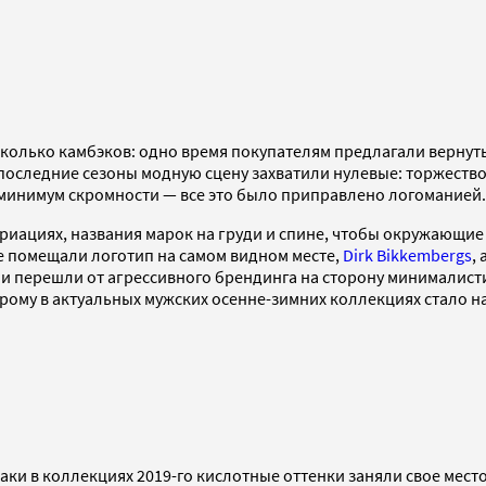
есколько камбэков: одно время покупателям предлагали верну
последние сезоны модную сцену захватили нулевые: торжество 
 минимум скромности — все это было приправлено логоманией.
иациях, названия марок на груди и спине, чтобы окружающие т
е помещали логотип на самом видном месте,
Dirk Bikkembergs
,
 и перешли от агрессивного брендинга на сторону минималист
орому в актуальных мужских осенне-зимних коллекциях стало 
таки в коллекциях 2019-го кислотные оттенки заняли свое мес