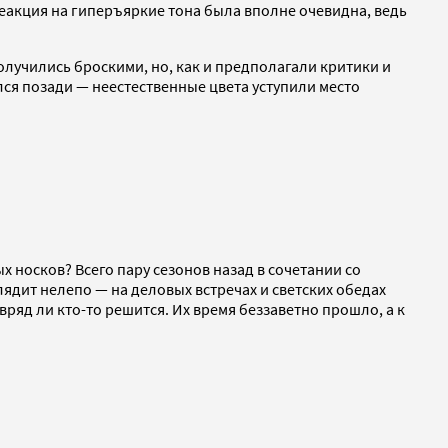
еакция на гиперъяркие тона была вполне очевидна, ведь
получились броскими, но, как и предполагали критики и
ся позади — неестественные цвета уступили место
 носков? Всего пару сезонов назад в сочетании со
ядит нелепо — на деловых встречах и светских обедах
вряд ли кто-то решится. Их время беззаветно прошло, а к