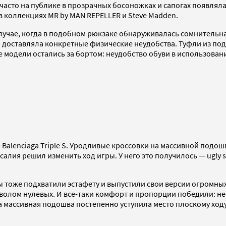
 часто на публике в прозрачных босоножках и сапогах появлял
 коллекциях MR by MAN REPELLER и Steve Madden.
случае, когда в подобном рюкзаке обнаруживалась сомнительн
ика доставляла конкретные физические неудобства. Туфли из 
модели остались за бортом: неудобство обуви в использован
Balenciaga Triple S. Уродливые кроссовки на массивной подошв
алия решил изменить ход игры. У него это получилось — ugly 
тоже подхватили эстафету и выпустили свои версии огромных 
мволом нулевых. И все-таки комфорт и пропорции победили: н
 а массивная подошва постепенно уступила место плоскому ход