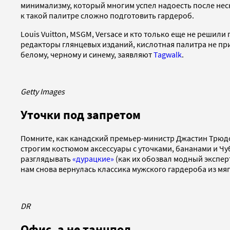
минимализму, который многим успел надоесть после нес
к такой палитре сложно подготовить гардероб.
Louis Vuitton, MSGM, Versace и кто только еще не решил
редакторы глянцевых изданий, кислотная палитра не при
белому, черному и синему, заявляют
Tagwalk
.
Getty Images
Уточки под запретом
Помните, как канадский премьер-министр Джастин Трюдо 
строгим костюмом аксессуары с уточками, бананами и Чу
разглядывать
«дурацкие»
(как их обозвал модный эксперт
нам снова вернулась классика мужского гардероба из мя
DR
Офис, а не танцпол