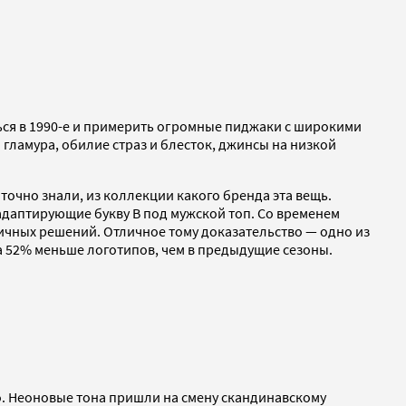
ться в 1990-е и примерить огромные пиджаки с широкими
гламура, обилие страз и блесток, джинсы на низкой
очно знали, из коллекции какого бренда эта вещь.
 адаптирующие букву B под мужской топ. Со временем
ичных решений. Отличное тому доказательство — одно из
на 52% меньше логотипов, чем в предыдущие сезоны.
то. Неоновые тона пришли на смену скандинавскому