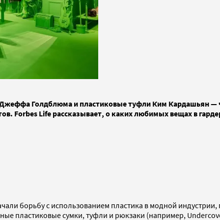
жеффа Голдблюма и пластиковые туфли Ким Кардашьян — что
етов. Forbes Life рассказывает, о каких любимых вещах в га
начали борьбу с использованием пластика в модной индустрии,
чные пластиковые сумки, туфли и рюкзаки (например, Undercov