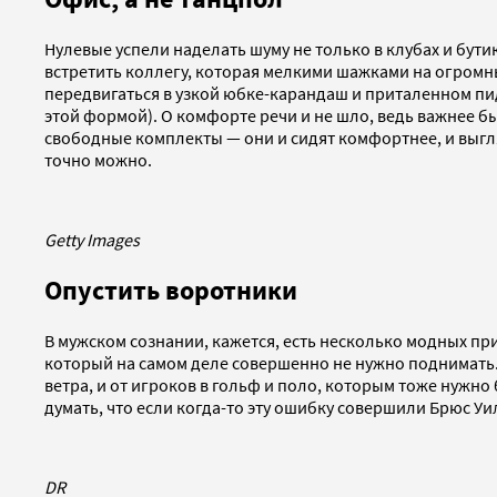
Нулевые успели наделать шуму не только в клубах и бути
встретить коллегу, которая мелкими шажками на огромны
передвигаться в узкой юбке-карандаш и приталенном пид
этой формой). О комфорте речи и не шло, ведь важнее б
свободные комплекты — они и сидят комфортнее, и выгляд
точно можно.
Getty Images
Опустить воротники
В мужском сознании, кажется, есть несколько модных пр
который на самом деле совершенно не нужно поднимать.
ветра, и от игроков в гольф и поло, которым тоже нужно
думать, что если когда-то эту ошибку совершили Брюс Уил
DR