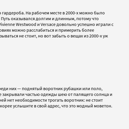
о гардероба. На рабочем месте в 2000-х можно было
 Путь оказывался долгим и длинным, потому что
Vivienne Westwood и Versace довольно успешно играли с
словиях можно расслабиться и примерить более
ваться не стоит, но вот забыть о вещах из 2000-х уж
Среди них — поднятый воротник рубашки или поло,
ые закрывали частью одежды шею от палящего солнца и
ней нет необходимости трогать воротник: не стоит
скорее услышите в свой адрес, что это модный моветон.