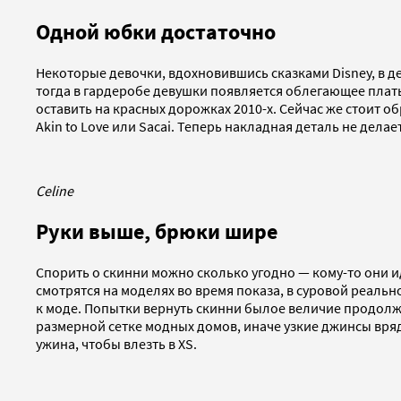
Одной юбки достаточно
Некоторые девочки, вдохновившись сказками Disney, в де
тогда в гардеробе девушки появляется облегающее плат
оставить на красных дорожках 2010-х. Сейчас же стоит 
Akin to Love или Sacai. Теперь накладная деталь не делае
Celine
Руки выше, брюки шире
Спорить о скинни можно сколько угодно — кому-то они ид
смотрятся на моделях во время показа, в суровой реаль
к моде. Попытки вернуть скинни былое величие продолжают
размерной сетке модных домов, иначе узкие джинсы вряд
ужина, чтобы влезть в XS.