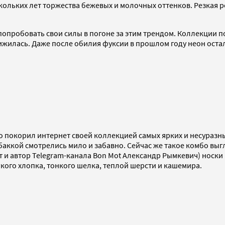
кольких лет торжества бежевых и молочных оттенков. Резкая р
и попробовать свои силы в погоне за этим трендом. Коллекции 
жилась. Даже после обилия фуксии в прошлом году неон остал
покорил интернет своей коллекцией самых ярких и несуразных
баккой смотрелись мило и забавно. Сейчас же такое комбо выгл
 и автор Telegram-канала Bon Mot Александр Рымкевич) носки 
гкого хлопка, тонкого шелка, теплой шерсти и кашемира.