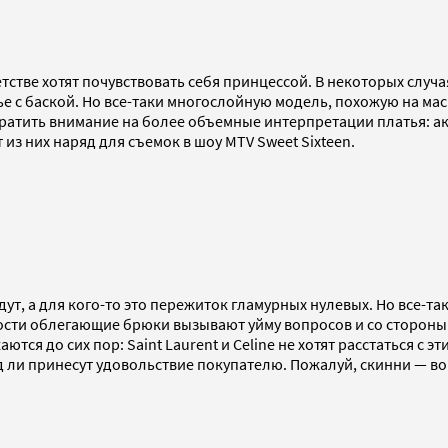
тстве хотят почувствовать себя принцессой. В некоторых случа
ье с баской. Но все-таки многослойную модель, похожую на м
обратить внимание на более объемные интерпретации платья: 
т из них наряд для съемок в шоу MTV Sweet Sixteen.
ут, а для кого-то это пережиток гламурных нулевых. Но все-та
ности облегающие брюки вызывают уйму вопросов и со стороны 
ся до сих пор: Saint Laurent и Celine не хотят расстаться с э
 ли принесут удовольствие покупателю. Пожалуй, скинни — вов