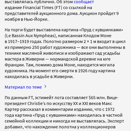
выставлялась публично. Об этом
сообщает
издание Financial Times (FT) со ссылкой на
представителей аукционного дома. Аукцион пройдет 9
ноября в Нью-Йорке.
На торги будет выставлена картина «Пруд с кувшинками»
(Le Bassin Aux Nympheas), написанная Клодом Моне
в 1917–1919 годах. Полотно размером 2 × 1 м входит в цикл
из примерно 250 работ художника — все они выполнены в
технике масляной живописи и изображают сад усадьбы
мастера в Живерни — нормандской деревне на юге
Франции. Там, помимо дома Моне, находится могила
художника. На момент его смерти в 1926 году картина
находилась в усадьбе в Живерни.
Материал по теме
По данным FT, эстимейт лота составляет $65 млн. Вице-
президент Christie’s по искусству XX и XXI веков Макс
Картер рассказал в комментарии изданию, что с 1972
года картина «Пруд с кувшинками» находилась в частной
семейной коллекции и никогда не выставлялась. Эксперт
добавил, что нахождение полотна у коллекционеров