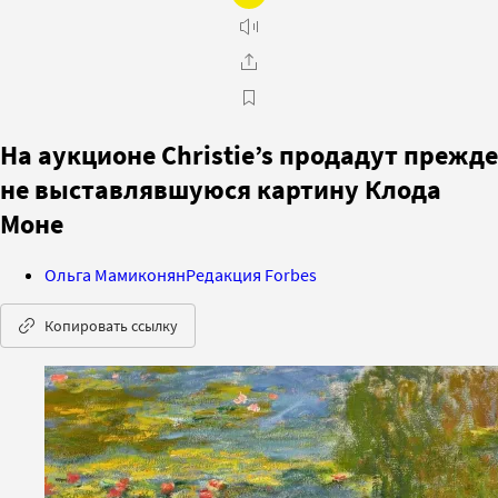
На аукционе Christie’s продадут прежде
не выставлявшуюся картину Клода
Моне
Ольга Мамиконян
Редакция Forbes
Копировать ссылку