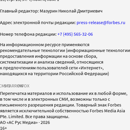
Главный редактор: Мазурин Николай Дмитриевич
Адрес электронной почты редакции:
press-release@forbes.ru
Номер телефона редакции:
+7 (495) 565-32-06
На информационном ресурсе применяются
рекомендательные технологии (информационные технологии
предоставления информации на основе сбора,
систематизации и анализа сведений, относящихся
к предпочтениям пользователей сети «Интернет»,
находящихся на территории Российской Федерации)
СМИ2
SPARROW
INFOX
Перепечатка материалов и использование их в любой форме,
в том числе и в электронных СМИ, возможны только с
письменного разрешения редакции. Товарный знак Forbes
является исключительной собственностью Forbes Media Asia
Pte. Limited. Все права защищены.
AO «АС Рус Медиа»
·
2026
16+