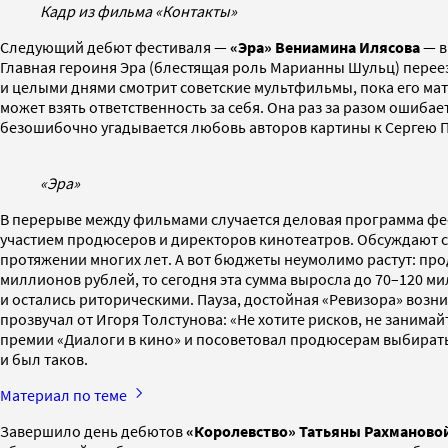
Кадр из фильма «Контакты»
Следующий дебют фестиваля —
«Эра»
Вениамина Илясова
— в
Главная героиня Эра (блестящая роль Марианны Шульц) переез
и целыми днями смотрит советские мультфильмы, пока его мать
может взять ответственность за себя. Она раз за разом ошибае
безошибочно угадывается любовь авторов картины к Сергею 
«Эра»
В перерыве между фильмами случается деловая программа фес
участием продюсеров и директоров кинотеатров. Обсуждают ст
протяжении многих лет. А вот бюджеты неумолимо растут: про
миллионов рублей, то сегодня эта сумма выросла до 70–120 ми
и остались риторическими. Пауза, достойная «Ревизора» возни
прозвучал от Игоря Толстунова: «Не хотите рисков, не заним
премии «Диалоги в кино» и посоветовал продюсерам выбирать 
и был таков.
Материал по теме
Завершило день дебютов
«Королевство»
Татьяны Рахманово