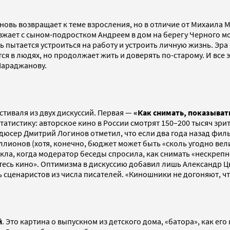
новь возвращает к теме взросления, но в отличие от Михаила 
жает с сыном-подростком Андреем в дом на берегу Черного мо
 пытается устроиться на работу и устроить личную жизнь. Эра 
тся в людях, но продолжает жить и доверять по-старому. И все 
Параджанову.
тиваля из двух дискуссий. Первая —
«Как снимать, показывать
атистику: авторское кино в России смотрят 150–200 тысяч зри
дюсер Дмитрий Логинов отметил, что если два года назад фил
ллионов (хотя, конечно, бюджет может быть «сколь угодно вели
кла, когда модератор беседы спросила, как снимать «нескрепн
айтесь кино». Оптимизма в дискуссию добавил лишь Александр
сценаристов из числа писателей. «Киношники не догоняют, чт
й
. Это картина о выпускном из детского дома, «батора», как ег