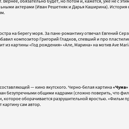
т. Вернее, обязательно будет, но потом и, кажется, уже не с 
альными актерами (Иван Решетняк и Дарья Каширина). История
ям.
костра на берегу моря. За панк-романтику отвечал Евгений Сер
бавил композитор Григорий Гладков, спевший и про пластилин
т из картины «Год рождения» «Але, Марина» на мотив Ave Mar
й составляющей — кино якутского. Черно-белая картина
«Чума»
зан безупречными общими кадрами (сложно поверить, что филь
и, которое оборачивается разрушительной яростью. «Фильм про
 картину сам автор.