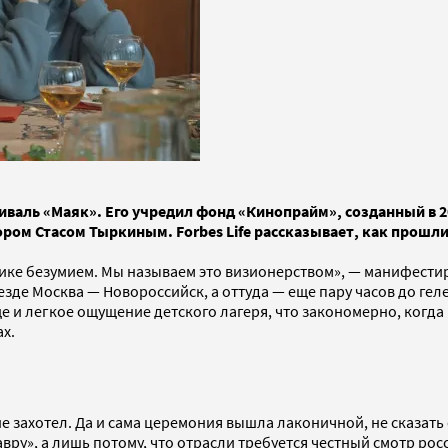
иваль «Маяк». Его учредил фонд «Кинопрайм», созданный в 2
м Стасом Тыркиным. Forbes Life рассказывает, как прошли п
е безумием. Мы называем это визионерством», — манифестиру
оезде Москва — Новороссийск, а оттуда — еще пару часов до 
е и легкое ощущение детского лагеря, что закономерно, когда 
х.
не захотел. Да и сама церемония вышла лаконичной, не сказа
авру», а лишь потому, что отрасли требуется честный смотр р