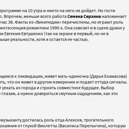
рограмме на 10 утра и никто на него не дойдет. Но гости
. Впрочем, меньше всего работа
Семена Серзина
напоминает
йчас 38. Факты из «Википедии» перечислены, но играют роль
нтэссенция романтики 1990-х. Она сквозит и в сцене драки у
 Евгения Евтушенко (так на экране в первый, но не в
ше реальности, хотя и остается ее частью.
вящемся к ликвидации, живет мать-одиночка (Дарья Екамасова)
ть, что он живет в другом измерении и подает оттуда сигналы.
 уехать из города и строить совместное будущее. Выбор
 глазам, а нужно довериться смутным ощущениям, как это
 музыканту досталась роль отца Алексея, трогательного
покаяния от глухой Виолетты (Василиса Перелыгина), которую