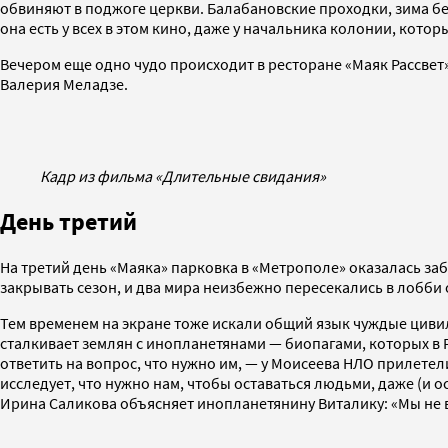
обвиняют в поджоге церкви. Балабановские проходки, зима бе
она есть у всех в этом кино, даже у начальника колонии, кот
Вечером еще одно чудо происходит в ресторане «Маяк Рассвет»
Валерия Меладзе.
Кадр из фильма «Длительные свидания»
День третий
На третий день «Маяка» парковка в «Метрополе» оказалась за
закрывать сезон, и два мира неизбежно пересекались в лобби
Тем временем на экране тоже искали общий язык чуждые цив
сталкивает землян с инопланетянами — биопагами, которых в 
ответить на вопрос, что нужно им, — у Моисеева НЛО прилетел
исследует, что нужно нам, чтобы оставаться людьми, даже (и 
Ирина Саликова объясняет инопланетянину Виталику: «Мы не 