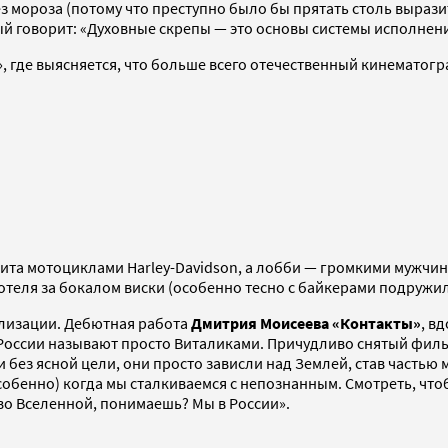
з мороза (потому что преступно было бы прятать столь выраз
орый говорит: «Духовные скрепы — это основы системы исполнен
, где выясняется, что больше всего отечественный кинематогра
бита мотоциклами Harley-Davidson, а лобби — громкими мужчин
 отеля за бокалом виски (особенно тесно с байкерами подружи
илизации. Дебютная работа
Дмитрия Моисеева «Контакты»
, в
России называют просто Виталиками. Причудливо снятый фильм
и без ясной цели, они просто зависли над Землей, став часть
особенно) когда мы сталкиваемся с непознанным. Смотреть, что
во Вселенной, понимаешь? Мы в России».