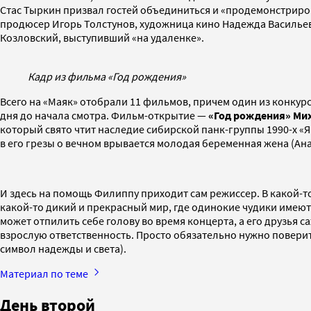
Стас Тыркин призвал гостей объединиться и «продемонстриро
продюсер Игорь Толстунов, художница кино Надежда Васильев
Козловский, выступивший «на удаленке».
Кадр из фильма «Год рождения»
Всего на «Маяк» отобрали 11 фильмов, причем один из конкур
дня до начала смотра. Фильм-открытие —
«Год рождения»
Мих
который свято чтит наследие сибирской панк-группы 1990-х «Я
в его грезы о вечном врывается молодая беременная жена (Ан
И здесь на помощь Филиппу приходит сам режиссер. В какой-
какой-то дикий и прекрасный мир, где одинокие чудики имеют
может отпилить себе голову во время концерта, а его друзья
взрослую ответственность. Просто обязательно нужно поверит
символ надежды и света).
Материал по теме
День второй