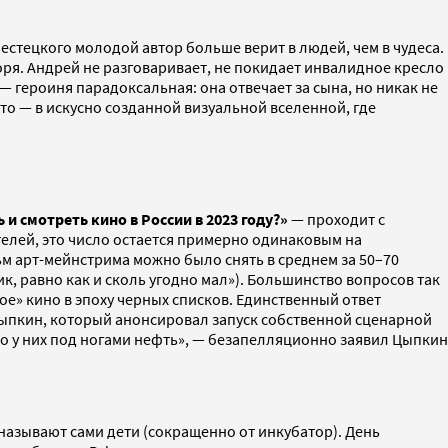
Местецкого молодой автор больше верит в людей, чем в чудеса.
ря. Андрей не разговаривает, не покидает инвалидное кресло
— героиня парадоксальная: она отвечает за сына, но никак не
это — в искусно созданной визуальной вселенной, где
 и смотреть кино в России в 2023 году?»
— проходит с
телей, это число остается примерно одинаковым на
ьм арт-мейнстрима можно было снять в среднем за 50–70
к, равно как и сколь угодно мал»). Большинство вопросов так
ое» кино в эпоху черных списков. Единственный ответ
 Цыпкин, который анонсировал запуск собственной сценарной
о у них под ногами нефть», — безапелляционно заявил Цыпкин
о называют сами дети (сокращенно от инкубатор). День