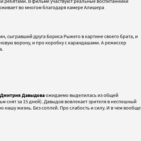
этими ребятами. В фильме участвуют реальные воспитанники
 оживает во многом благодаря камере Алишера
зин, сыгравший друга Бориса Рыжего в картине своего брата, и
овую ворону, и про коробку с карандашами. А режиссер
ia.
Дмитрия Давыдова
ожидаемо выделилась из общей
м снят за 15 дней). Давыдов вовлекает зрителя в неспешный
 нашу жизнь. Без соплей. Про слабость и силу. И в чем вообще