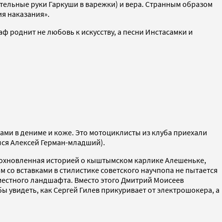
ительные руки Гаркуши в варежки) и вера. Странным образом
ия наказания».
ф роднит не любовь к искусству, а песни Инстасамки и
ами в дениме и коже. Это мотоциклисты из клуба приехали
лся Алексей Герман-младший).
дохновленная историей о кыштымском карлике Алешеньке,
 со вставками в стилистике советского научпопа не пытается
ю местного ландшафта. Вместо этого Дмитрий Моисеев
бы увидеть, как Сергей Гилев прикуривает от электрошокера, а