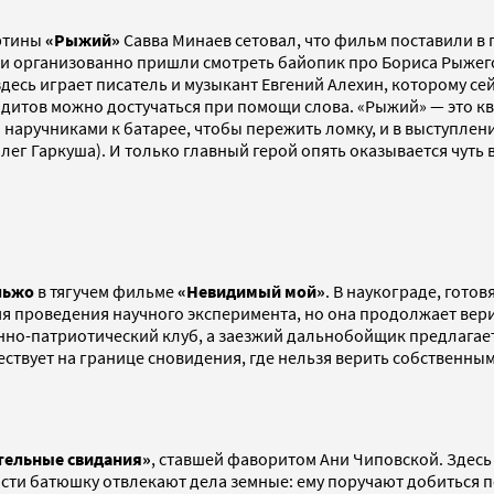
артины
«Рыжий»
Савва Минаев сетовал, что фильм поставили в п
и организованно пришли смотреть байопик про Бориса Рыжего
здесь играет писатель и музыкант Евгений Алехин, которому се
ндитов можно достучаться при помощи слова. «Рыжий» — это кви
наручниками к батарее, чтобы пережить ломку, и в выступлении
г Гаркуша). И только главный герой опять оказывается чуть вы
льжо
в тягучем фильме
«Невидимый мой»
. В наукограде, гото
емя проведения научного эксперимента, но она продолжает вери
енно-патриотический клуб, а заезжий дальнобойщик предлагает
ствует на границе сновидения, где нельзя верить собственным
тельные свидания»
, ставшей фаворитом Ани Чиповской. Здесь
ости батюшку отвлекают дела земные: ему поручают добиться 