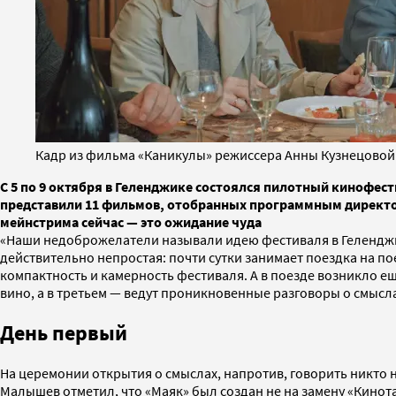
Кадр из фильма «Каникулы» режиссера Анны Кузнецовой
С 5 по 9 октября в Геленджике состоялся пилотный кинофест
представили 11 фильмов, отобранных программным директоро
мейнстрима сейчас — это ожидание чуда
«Наши недоброжелатели называли идею фестиваля в Геленджик
действительно непростая: почти сутки занимает поездка на п
компактность и камерность фестиваля. А в поезде возникло ещ
вино, а в третьем — ведут проникновенные разговоры о смысла
День первый
На церемонии открытия о смыслах, напротив, говорить никто 
Малышев отметил, что «Маяк» был создан не на замену «Кинот