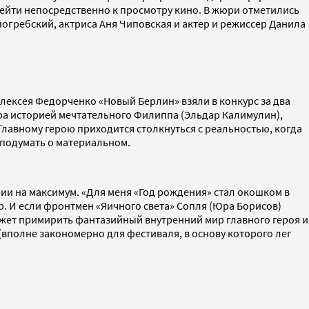
рейти непосредственно к просмотру кино. В жюри отметились
огребский, актриса Аня Чиповская и актер и режиссер Данила
Алексея Федорченко «Новый Берлин» взяли в конкурс за два
а историей мечтательного Филиппа (Эльдар Калимулин),
 Главному герою приходится столкнуться с реальностью, когда
 подумать о материальном.
ии на максимум. «Для меня «Год рождения» стал окошком в
. И если фронтмен «Яичного света» Сопля (Юра Борисов)
может примирить фантазийный внутренний мир главного героя и
(вполне закономерно для фестиваля, в основу которого лег