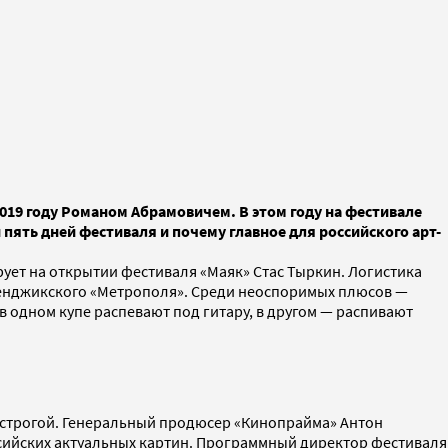
019 году Романом Абрамовичем. В этом году на фестивале
ять дней фестиваля и почему главное для российского арт-
ет на открытии фестиваля «Маяк» Стас Тыркин. Логистика
геленджикского «Метрополя». Среди неоспоримых плюсов —
в одном купе распевают под гитару, в другом — распивают
ть строгой. Генеральный продюсер «Кинопрайма» Антон
оссийских актуальных картин. Программный директор фестиваля