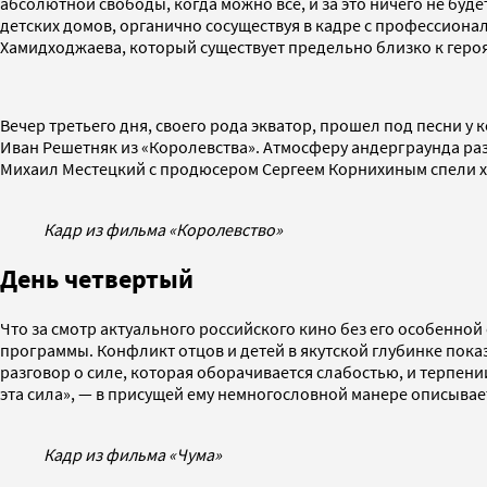
абсолютной свободы, когда можно все, и за это ничего не буде
детских домов, органично сосуществуя в кадре с профессион
Хамидходжаева, который существует предельно близко к геро
Вечер третьего дня, своего рода экватор, прошел под песни у 
Иван Решетняк из «Королевства». Атмосферу андерграунда раз
Михаил Местецкий с продюсером Сергеем Корнихиным спели хи
Кадр из фильма «Королевство»
День четвертый
Что за смотр актуального российского кино без его особенно
программы. Конфликт отцов и детей в якутской глубинке пока
разговор о силе, которая оборачивается слабостью, и терпени
эта сила», — в присущей ему немногословной манере описывает
Кадр из фильма «Чума»