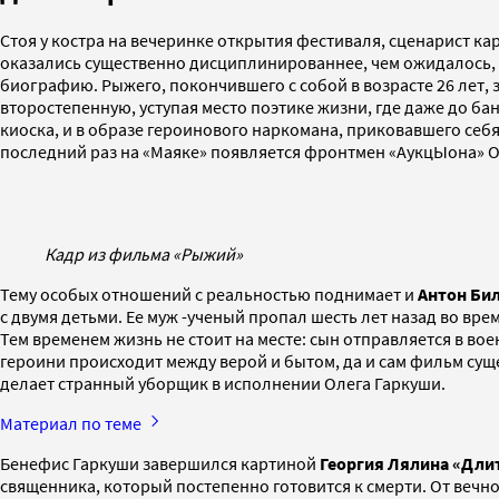
Стоя у костра на вечеринке открытия фестиваля, сценарист к
оказались существенно дисциплинированнее, чем ожидалось, 
биографию. Рыжего, покончившего с собой в возрасте 26 лет, 
второстепенную, уступая место поэтике жизни, где даже до ба
киоска, и в образе героинового наркомана, приковавшего себя 
последний раз на «Маяке» появляется фронтмен «АукцЫона» Оле
Кадр из фильма «Рыжий»
Тему особых отношений с реальностью поднимает и
Антон Би
с двумя детьми. Ее муж -ученый пропал шесть лет назад во вр
Тем временем жизнь не стоит на месте: сын отправляется в во
героини происходит между верой и бытом, да и сам фильм суще
делает странный уборщик в исполнении Олега Гаркуши.
Материал по теме
Бенефис Гаркуши завершился картиной
Георгия Лялина
«Дли
священника, который постепенно готовится к смерти. От вечн