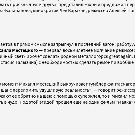
вать приязнь друг к другу», представил жюри и предложил пе
а-Балабанова, кинокритик Лев Карахан, режиссер Алексей Поп
сантов в прямом смысле запрыгнул в последний вагон: работу 
аила Местецкого
— прервал восьмилетнее молчание режиссер
ичный свет» и хочет сделать родной Металлогорск great again.
астасия Талызина) с необходимостью сделать ремонт и вообще
то момент Михаил Местецкий выкручивает тумблер фантасмагор
 шанс переломить удушливую реальность», — говорит режиссер
 сажают ее обратно на шею с помощью суперклея, то и Михаил 
ь в чудо. Под этой эгидой прошел еще не один фильм «Маяка» 