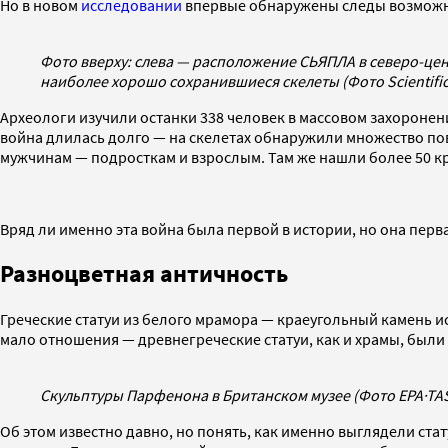
Но в новом
исследовании
впервые обнаружены следы возможной
Фото вверху: слева — расположение СЬЯПЛА в северо-це
наиболее хорошо сохранившиеся скелеты (Фото Scientific
Археологи изучили останки 338 человек в массовом захоронен
война длилась долго — на скелетах обнаружили множество по
мужчинам — подросткам и взрослым. Там же нашли более 50 кр
Вряд ли именно эта война была первой в истории, но она перва
Разноцветная античность
Греческие статуи из белого мрамора — краеугольный камень ис
мало отношения — древнегреческие статуи, как и храмы, были
Скульптуры Парфенона в Британском музее (Фото EPA
·
TA
Об этом известно давно, но понять, как именно выглядели ста