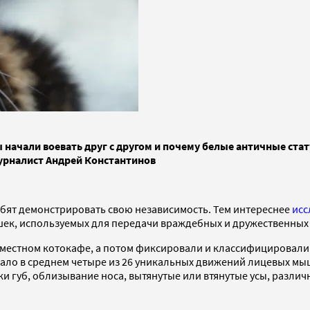
начали воевать друг с другом и почему белые античные ста
журналист Андрей Константинов
бят демонстрировать свою независимость. Тем интереснее
исс
ек, используемых для передачи враждебных и дружественных н
 местном котокафе, а потом фиксировали и классифицировали
ало в среднем четыре из 26 уникальных движений лицевых мы
и губ, облизывание носа, вытянутые или втянутые усы, разли