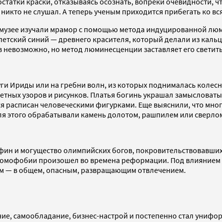
атки краски, отказываясь осознать, вопреки очевидности, что
их никто не слушал. А теперь ученым приходится прибегать ко 
 музее изучали мрамор с помощью метода индуцированной лю
етский синий — древнего красителя, который делали из кальц
ов невозможно, но метод люминесценции заставляет его светит
уги Ириды или на гребни волн, из которых поднималась колесн
етных узоров и рисунков. Платья богинь украшал замысловаты
я расписан человеческими фигурками. Еще выяснили, что мно
ля этого обрабатывали камень долотом, рашпилем или сверло
Афин и могущество олимпийских богов, покровительствовавших
хромофобии произошел во времена реформации. Под влиянием п
м — в общем, опасным, развращающим отвлечением.
ние, самообладание, бизнес-настрой и постепенно стал унифор