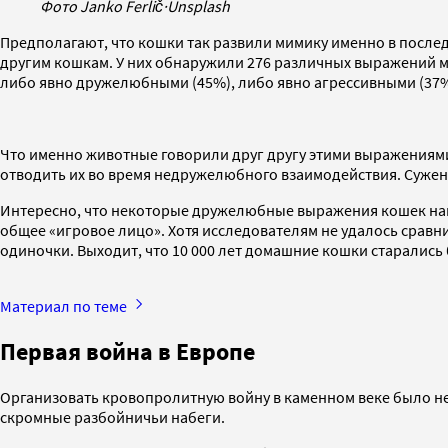
Фото Janko Ferlič
·
Unsplash
Предполагают, что кошки так развили мимику именно в послед
другим кошкам. У них обнаружили 276 различных выражений м
либо явно дружелюбными (45%), либо явно агрессивными (37%
Что именно животные говорили друг другу этими выражениями,
отводить их во время недружелюбного взаимодействия. Сужен
Интересно, что некоторые дружелюбные выражения кошек напо
общее «игровое лицо». Хотя исследователям не удалось сравн
одиночки. Выходит, что 10 000 лет домашние кошки старалис
Материал по теме
Первая война в Европе
Организовать кровопролитную войну в каменном веке было не
скромные разбойничьи набеги.