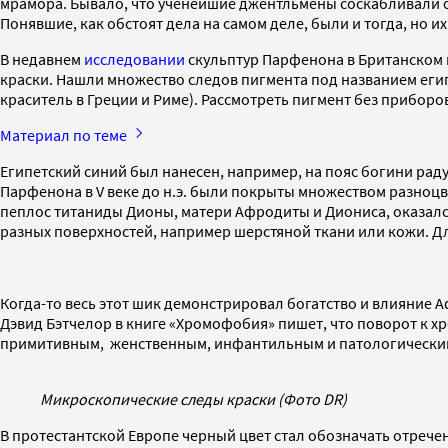
мрамора. Бывало, что ученейшие джентльмены соскабливали ост
Понявшие, как обстоят дела на самом деле, были и тогда, но 
В недавнем
исследовании
скульптур Парфенона в Британском
краски. Нашли множество следов пигмента под названием егип
краситель в Греции и Риме). Рассмотреть пигмент без прибор
Материал по теме
Египетский синий был нанесен, например, на пояс богини рад
Парфенона в V веке до н.э. были покрыты множеством разноцв
пеплос титаниды Дионы, матери Афродиты и Диониса, оказалс
разных поверхностей, например шерстяной ткани или кожи. Д
Когда-то весь этот шик демонстрировал богатство и влияние 
Дэвид Бэтчелор в книге «Хромофобия» пишет, что поворот к 
примитивным, женственным, инфантильным и патологически
Микроскопические следы краски (Фото DR)
В протестантской Европе черный цвет стал обозначать отрече