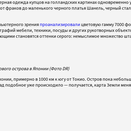
рная одежда купцов на голландских картинах одновременно ука
от фраков до маленького черного платья Шанель, черный стал 
пьютерного зрения
проанализировали
цветовую гамму 7000 фо
графий мебели, техники, посуды и других рукотворных объекто
ующими становятся оттенки серого: немыслимое множество ш
вого острова в Японии (Фото DR)
онии, примерно в 1000 км к югу от Токио. Остров пока небольш
д подобное уже происходило — получается, карта Земли меняе