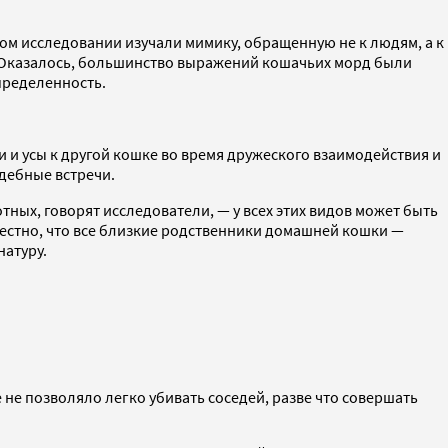
том исследовании изучали мимику, обращенную не к людям, а к
. Оказалось, большинство выражений кошачьих морд были
пределенность.
 и усы к другой кошке во время дружеского взаимодействия и
дебные встречи.
ых, говорят исследователи, — у всех этих видов может быть
вестно, что все близкие родственники домашней кошки —
натуру.
е позволяло легко убивать соседей, разве что совершать