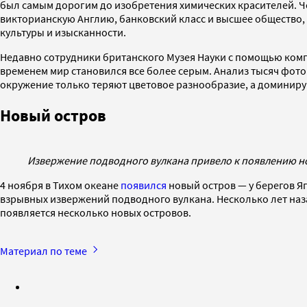
был самым дорогим до изобретения химических красителей. Че
викторианскую Англию, банковский класс и высшее общество, 
культуры и изысканности.
Недавно сотрудники британского Музея Науки с помощью ком
временем мир становился все более серым. Анализ тысяч фото
окружение только теряют цветовое разнообразие, а доминир
Новый остров
Извержение подводного вулкана привело к появлению но
4 ноября в Тихом океане
появился
новый остров — у берегов Яп
взрывных извержений подводного вулкана. Несколько лет наза
появляется несколько новых островов.
Материал по теме