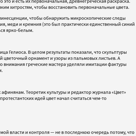
 это и есть их первоначальная, древнегреческая раскраска.
всяким хитростям, чтобы восстановить первоначальные цвета.
минесценции, чтобы обнаружить микроскопические следы
ия, меди и кремния (это был практически единственный синий
ься ярко-белым.
ица Гелиоса. В целом результаты показали, что скульптуры
й цветочный орнамент и узоры из пальмовых листьев. А
го внимания греческие мастера уделяли имитации фактуры
м.
 афинянам. Теоретик культуры и редактор журнала «Цвет»
ротестантских идей цвет начал считаться чем-то
мой власти и контроля — не в последнюю очередь потому, что