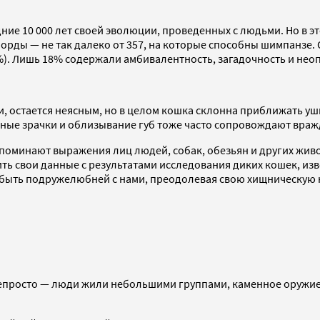
ние 10 000 лет своей эволюции, проведенных с людьми. Но в э
орды — не так далеко от 357, на которые способны шимпанзе
). Лишь 18% содержали амбивалентность, загадочность и нео
 остается неясным, но в целом кошка склонна приближать уши
ные зрачки и облизывание губ тоже часто сопровождают враж
минают выражения лиц людей, собак, обезьян и других животн
ить свои данные с результатами исследования диких кошек, из
ь быть подружелюбней с нами, преодолевая свою хищническую 
просто — люди жили небольшими группами, каменное оружие н