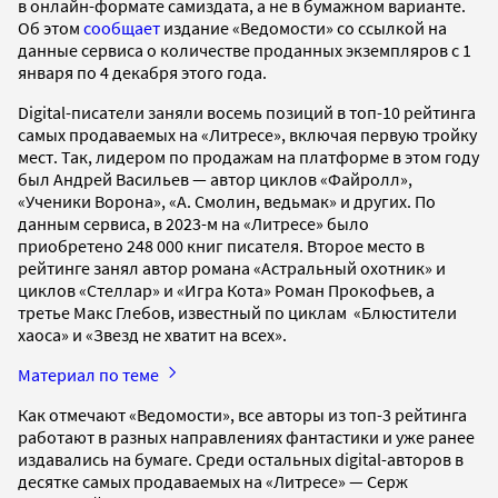
в онлайн-формате самиздата, а не в бумажном варианте.
Об этом
сообщает
издание «Ведомости» со ссылкой на
данные сервиса о количестве проданных экземпляров с 1
января по 4 декабря этого года.
Digital-писатели заняли восемь позиций в топ-10 рейтинга
самых продаваемых на «Литресе», включая первую тройку
мест. Так, лидером по продажам на платформе в этом году
был Андрей Васильев — автор циклов «Файролл»,
«Ученики Ворона», «А. Смолин, ведьмак» и других. По
данным сервиса, в 2023-м на «Литресе» было
приобретено 248 000 книг писателя. Второе место в
рейтинге занял автор романа «Астральный охотник» и
циклов «Стеллар» и «Игра Кота» Роман Прокофьев, а
третье Макс Глебов, известный по циклам «Блюстители
хаоса» и «Звезд не хватит на всех».
Материал по теме
Как отмечают «Ведомости», все авторы из топ-3 рейтинга
работают в разных направлениях фантастики и уже ранее
издавались на бумаге. Среди остальных digital-авторов в
десятке самых продаваемых на «Литресе» — Серж