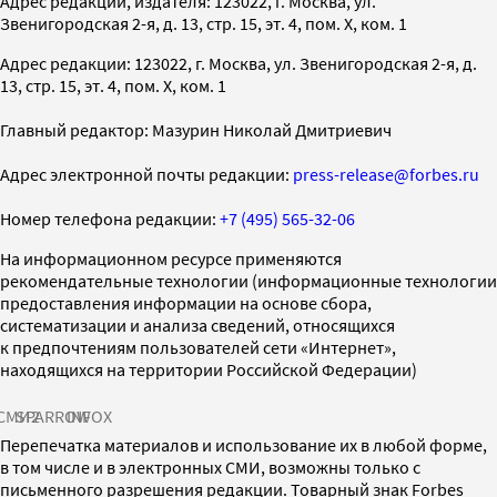
Адрес редакции, издателя: 123022, г. Москва, ул.
Звенигородская 2-я, д. 13, стр. 15, эт. 4, пом. X, ком. 1
Адрес редакции: 123022, г. Москва, ул. Звенигородская 2-я, д.
13, стр. 15, эт. 4, пом. X, ком. 1
Главный редактор: Мазурин Николай Дмитриевич
Адрес электронной почты редакции:
press-release@forbes.ru
Номер телефона редакции:
+7 (495) 565-32-06
На информационном ресурсе применяются
рекомендательные технологии (информационные технологии
предоставления информации на основе сбора,
систематизации и анализа сведений, относящихся
к предпочтениям пользователей сети «Интернет»,
находящихся на территории Российской Федерации)
СМИ2
SPARROW
INFOX
Перепечатка материалов и использование их в любой форме,
в том числе и в электронных СМИ, возможны только с
письменного разрешения редакции. Товарный знак Forbes