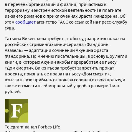
в перечень организаций и физлиц, причастных к
терроризму и экстремистской деятельности) в плагиате
из‑за его романов о приключениях Эраста Фандорина. Об
этом
сообщает
агентство ТАСС со ссылкой на пресс-службу
суда.
Татьяна Викентьева требует, чтобы суд запретил показ на
российских стримингах мини-сериала «Фандорин.
Азазель» — адаптации сочинений Акунина Эраста
Фандорина. По мнению писательницы, в основу шоу легли
книги, в которых Акунин якобы переработал ее пьесу
«Дом смерти». Викентьева требует запретить прокат
проекта, признать ее права на пьесу «Дом смерти»,
взыскать всю прибыль от показа сериала в свою пользу, а
также возместить ей моральный ущерб в размере 1 млн
рублей.
Telegram-канал Forbes Life