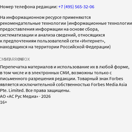
Номер телефона редакции:
+7 (495) 565-32-06
На информационном ресурсе применяются
рекомендательные технологии (информационные технологии
предоставления информации на основе сбора,
систематизации и анализа сведений, относящихся
к предпочтениям пользователей сети «Интернет»,
находящихся на территории Российской Федерации)
СМИ2
SPARROW
INFOX
Перепечатка материалов и использование их в любой форме,
в том числе и в электронных СМИ, возможны только с
письменного разрешения редакции. Товарный знак Forbes
является исключительной собственностью Forbes Media Asia
Pte. Limited. Все права защищены.
AO «АС Рус Медиа»
·
2026
16+