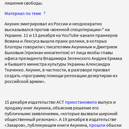
лишения свободы.
Материал по теме
Акунин эмигрировал из России и неоднократно
высказывался против «военной спецоперации»* на
Украине. 11 и 13 декабря на YouTube-канале пранкеров
Вована и Лексуса вышли пранк-ролики, в которых
блогеры говорили с писателями Акуниным и Дмитрием
Быковым (признан иноагентом) от лица якобы главы
офиса президента Владимира Зеленского Андрея Ермака
и бывшего министра культуры Украины Александра
Ткаченко. Акунин, в частности, в разговоре призвал
создать «программу помощи релокации дезертирам из
российской армии».
15 декабря издательство АСТ
приостановило
выпуск и
продажу книг Акунина, объяснив решение его
публичными заявлениями, «которые вызвали широкий
общественный резонанс». А 19 декабря в издательстве
«Захаров», публикующем книги Акунина,
прошли
обыски