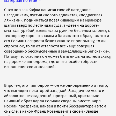
Материал по теме
С тех пор как Кафка написал свое «В назидание
наездникам», пустил «нового адвоката», «подрагивая
ляжками», подниматься позвякивающим на мраморе
шагом вверх по лестницам суда, а «детей на дороге»
мчаться гурьбой, взявшись за руки, «в бешеном галопе», с
тех пор ему хорошо знаком и близок этот образ, так что и
его Росман неспроста бежит «как-то вприпрыжку, то ли
спросонок, то ли от усталости все чаще совершая
совершенно бессмысленные и замедляющие бег скачки».
Потому что счастлив он может быть лишь на полном скаку,
на дорожке ипподрома, где он и способен обрести
исполнение своих желаний.
Впрочем, этот ипподром — он же одновременно и театр,
что выглядит некоторой загадкой. Загадочное место и
абсолютно незагадочный, прозрачный, кристально
наивный образ Карла Росмана сведены вместе. Карл
Росман прозрачен, наивен и почти бесхарактерен в том
смысле, в каком Франц Розенцвейг в своей «Звезде