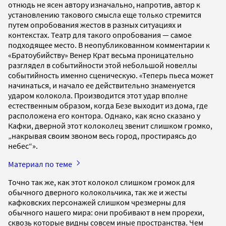
отнюдь не ясен автору изначально, напротив, автор к
установлению такового смысла еще только стремится
путем опробования жестов в разных ситуациях и
контекстах. Театр для такого опробования — самое
подходящее место. В неопубликованном комментарии к
«Братоубийству» Венер Крат весьма проницательно
разглядел в событийности этой небольшой новеллы
событийность именно сценическую. «Теперь пьеса может
начинаться, и начало ее действительно знаменуется
ударом колокола. Производится этот удар вполне
естественным образом, когда Безе выходит из дома, где
расположена его контора. Однако, как ясно сказано у
Кафки, дверной этот колоколец звенит слишком громко,
„накрывая своим звоном весь город, простираясь до
небес“».
Материал по теме
Точно так же, как этот колокол слишком громок для
обычного дверного колокольчика, так же и жесты
кафковских персонажей слишком чрезмерны для
обычного нашего мира: они пробивают в нем прорехи,
сквозь которые видны совсем иные пространства. Чем