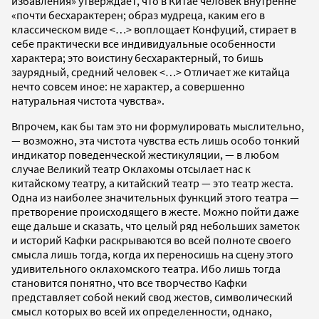
избавления» утверждает, что в Китае человек внутренне
«почти бесхарактерен; образ мудреца, каким его в
классическом виде <…> воплощает Конфуций, стирает в
себе практически все индивидуальные особенности
характера; это воистину бесхарактерный, то бишь
заурядный, средний человек <…> Отличает же китайца
нечто совсем иное: не характер, а совершенно
натуральная чистота чувства».
Впрочем, как бы там это ни формулировать мыслительно,
— возможно, эта чистота чувства есть лишь особо тонкий
индикатор поведенческой жестикуляции, — в любом
случае Великий театр Оклахомы отсылает нас к
китайскому театру, а китайский театр — это театр жеста.
Одна из наиболее значительных функций этого театра —
претворение происходящего в жесте. Можно пойти даже
еще дальше и сказать, что целый ряд небольших заметок
и историй Кафки раскрываются во всей полноте своего
смысла лишь тогда, когда их переносишь на сцену этого
удивительного оклахомского театра. Ибо лишь тогда
становится понятно, что все творчество Кафки
представляет собой некий свод жестов, символический
смысл которых во всей их определенности, однако,