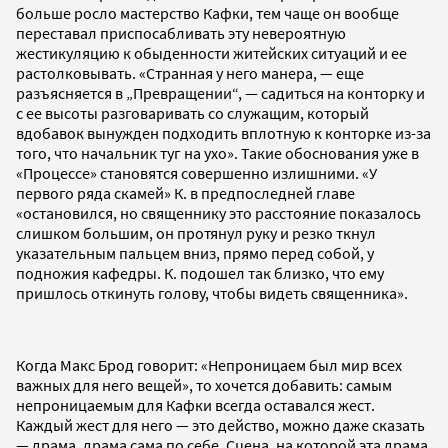
больше росло мастерство Кафки, тем чаще он вообще
переставал приспосабливать эту невероятную
жестикуляцию к обыденности житейских ситуаций и ее
растолковывать. «Странная у него манера, — еще
разъясняется в „Превращении“, — садиться на конторку и
с ее высоты разговаривать со служащим, который
вдобавок вынужден подходить вплотную к конторке из-за
того, что начальник туг на ухо». Такие обоснования уже в
«Процессе» становятся совершенно излишними. «У
первого ряда скамей» К. в предпоследней главе
«остановился, но священнику это расстояние показалось
слишком большим, он протянул руку и резко ткнул
указательным пальцем вниз, прямо перед собой, у
подножия кафедры. К. подошел так близко, что ему
пришлось откинуть голову, чтобы видеть священника».
Когда Макс Брод говорит: «Непроницаем был мир всех
важных для него вещей», то хочется добавить: самым
непроницаемым для Кафки всегда оставался жест.
Каждый жест для него — это действо, можно даже сказать
— драма, драма сама по себе. Сцена, на которой эта драма