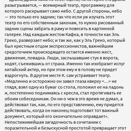
разыгрывается, — всемирный театр, программку для
которого раскрывает само небо. С другой стороны, небо
— это только его задник; так что если уж изучать этот
театр по его собственным законам, то нужно рисованный
задник сцены забрать в раму и повесить в картинной
галерее. Над каждым жестом Кафка, в точности как Эль
Греко, разверзает небо; и так же, как у Эль Греко, который
был крестным отцом экспрессионистов, важнейшим
средоточием происходящего остается именно жест,
движение, повадка. Люди, заслышавшие стук в ворота,
ходят, съежившись от страха. Именно так изобразит испуг
китайский актер, но при этом ему и в голову не придет
вздрогнуть. В другом месте К. сам устраивает театр.
«Медленно и осторожно он завел глаза кверху <…> не
глядя, взял одну из бумаг со стола, положил ее на ладонь
и, постепенно поднимаясь с кресла, стал протягивать ее
обоим собеседникам. Он ни о чем в это время не думал, а
действовал так, как, по его представлению, ему придется
действовать, когда он наконец подготовит тот важный
документ, который его окончательно оправдает».
Непостижимейшая загадочность в сочетании с
поразительной и безыскусной простотой превращает этот