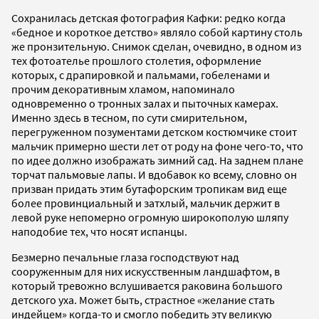
Сохранилась детская фотография Кафки: редко когда
«бедное и короткое детство» являло собой картину столь
же пронзительную. Снимок сделан, очевидно, в одном из
тех фотоателье прошлого столетия, оформление
которых, с драпировкой и пальмами, гобеленами и
прочим декоративным хламом, напоминало
одновременно о тронных залах и пыточных камерах.
Именно здесь в тесном, по сути смирительном,
перегруженном позументами детском костюмчике стоит
мальчик примерно шести лет от роду на фоне чего-то, что
по идее должно изображать зимний сад. На заднем плане
торчат пальмовые лапы. И вдобавок ко всему, словно он
призван придать этим бутафорским тропикам вид еще
более провинциальный и затхлый, мальчик держит в
левой руке непомерно огромную широкополую шляпу
наподобие тех, что носят испанцы.
Безмерно печальные глаза господствуют над
сооруженным для них искусственным ландшафтом, в
который тревожно вслушивается раковина большого
детского уха. Может быть, страстное «желание стать
индейцем» когда-то и смогло победить эту великую