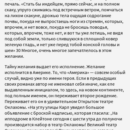
печаль. «Стать бы индейцем, прямо сейчас, и на полном
скаку, упруго сжимаясь под встречным ветром, помчаться
на лихом скакуне, дрожью тела ощущая содрогание
почвы, покуда не выпростаешь ноги из стремян, которых,
впрочем, и нет вовсе, покуда не бросишь поводья,
которых, впрочем, тоже нет, и вот ты уже летишь, не видя
под собой земли, только слившуюся в сплошной ковер
зеленую гладь, и нет уже перед тобой конской головы и
шеи» 30 Многое, очень многое запечатлелось в этом
желании.
Тайну желания выдает его исполнение. Желание
исполнится в Америке. То, что «Америка» — совсем особый
случай, видно уже по имени героя. Если в предыдущих
своих романах автор не именовал себя иначе, как еле
выдавленным инициалом, то здесь, на новом континенте,
под полным именем, он переживает второе рождение.
Переживает его он в удивительном Открытом театре
Оклахомы. «На углу улицы Карл увидел большое
объявление с броской надписью, которая гласила: „На
ипподроме в Клейтоне сегодня с шести утра до полуночи
производится набор в театр Оклахомы! Великий театр