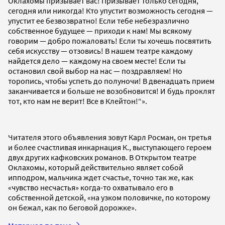
Оклахомы призывает вас! Призывает только сегодня,
сегодня или никогда! Кто упустит возможность сегодня —
упустит ее безвозвратно! Если тебе небезразлично
собственное будущее — приходи к нам! Мы всякому
говорим — добро пожаловать! Если ты хочешь посвятить
себя искусству — отзовись! В нашем театре каждому
найдется дело — каждому на своем месте! Если ты
остановил свой выбор на нас — поздравляем! Но
торопись, чтобы успеть до полуночи! В двенадцать прием
заканчивается и больше не возобновится! И будь проклят
тот, кто нам не верит! Все в Клейтон!“».
Читателя этого объявления зовут Карл Росман, он третья
и более счастливая инкарнация К., выступающего героем
двух других кафковских романов. В Открытом театре
Оклахомы, который действительно являет собой
ипподром, мальчика ждет счастье, точно так же, как
«чувство несчастья» когда-то охватывало его в
собственной детской, «на узком половичке, по которому
он бежал, как по беговой дорожке».