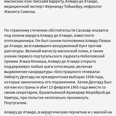
масонских лож: Биссайя Баррету, Алвару де Атаиде,
медицинский эксперт Фернанду Тейшейру, нефролог
Жасинту Симоэш.
По странному стечению обстоятельств Салазар оказался
под ножом хирурга Алвару де Атаиде, известного
оппозиционера. Он был сыном полковника Алвару Паэша
де Атаиде, возглавившего вооруженный бунт против
диктатуры. Великий магистр масонской ложи, а также
ученик первого португальского лауреата Нобелевской
премии Эгаша Мониша, Алвару де Атаиде открыто
поддерживал любые шаги оппозиции, включая
выдвижение кандидатуры «бесстрашного генерала»
Умберту Делгаду на президентских выборах 1958 года,
которые закончились его поражением. Затем Делгаду был
изгнан из страны и убит 13 февраля 1965 года вместе со
своим секретарем, бразильянкой Аражарир Морейрой ди
Кампуш, при попытке нелегально проникнуть
Португалию.
Алвару де Атаиде, в хирургических перчатках и с маской на