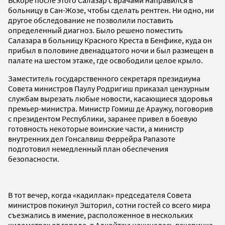
больницу в Сан-Жозе, чтобы сделать рентген. Ни одно, ни
другое обследование не позволили поставить
определенный диагноз. Было решено поместить
Салазара в больницу Красного Креста в Бенфике, куда он
прибыл в половине двенадцатого ночи и был размещен в
палате на шестом этаже, где освободили целое крыло.
Заместитель государственного секретаря президиума
Совета министров Паулу Родригиш приказал цензурным
службам вырезать любые новости, касающиеся здоровья
премьер-министра. Министр Гомиш де Араужу, поговорив
с президентом Республики, заранее привел в боевую
готовность некоторые воинские части, а министр
внутренних дел Гонсалвиш Феррейра Рапазоте
подготовил немедленный план обеспечения
безопасности.
В тот вечер, когда «кадиллак» председателя Совета
министров покинул Эшторил, сотни гостей со всего мира
съезжались в имение, расположенное в нескольких
километрах от города, в Алкойтау: начиналась вечеринка