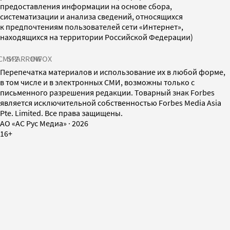
предоставления информации на основе сбора,
систематизации и анализа сведений, относящихся
к предпочтениям пользователей сети «Интернет»,
находящихся на территории Российской Федерации)
СМИ2
SPARROW
INFOX
Перепечатка материалов и использование их в любой форме,
в том числе и в электронных СМИ, возможны только с
письменного разрешения редакции. Товарный знак Forbes
является исключительной собственностью Forbes Media Asia
Pte. Limited. Все права защищены.
AO «АС Рус Медиа»
·
2026
16+