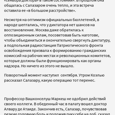
общалась с Салазаром очень тепло, и эта встреча
оставила ее «в большом расстройстве».
Несмотря на оптимизм официальных бюллетеней, в
народе шептались, что у диктатора нет шансов на
восстановление. Москва даже обратилась к
оппозиционным силам, посоветовав быть наготове,
чтобы объединиться и окончательно свергнуть диктатуру,
а подпольная радиостанция Патриотического фронта
освобождения призвала к формированию гражданских
комиссий на рабочих местах и революционных комитетов,
которые должны были функционировать как органы
надзора. Но ничего из этого не вышло.
Поворотный момент наступил сентября. Утром Коэлью
рассказал Салазару, какую операцию тот перенес.
Профессор Вашконселуш Маркеш не одобрил действий
своего коллеги. В обеденный час в палату вошел доктор
Алвару де Атаиде. Закончив есть, Салазар, почувствовав
резкую головную боль и положив руку себе на лоб, сказал