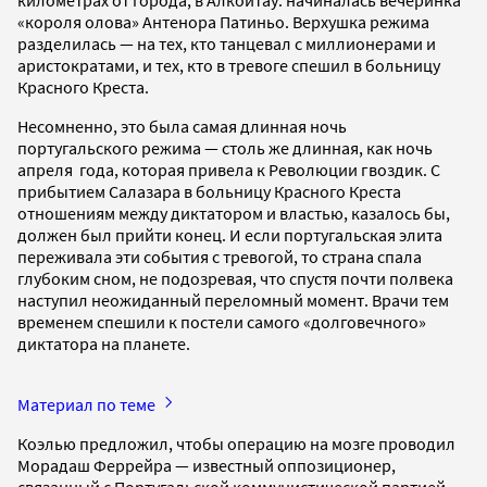
«короля олова» Антенора Патиньо. Верхушка режима
разделилась — на тех, кто танцевал с миллионерами и
аристократами, и тех, кто в тревоге спешил в больницу
Красного Креста.
Несомненно, это была самая длинная ночь
португальского режима — столь же длинная, как ночь
апреля года, которая привела к Революции гвоздик. С
прибытием Салазара в больницу Красного Креста
отношениям между диктатором и властью, казалось бы,
должен был прийти конец. И если португальская элита
переживала эти события с тревогой, то страна спала
глубоким сном, не подозревая, что спустя почти полвека
наступил неожиданный переломный момент. Врачи тем
временем спешили к постели самого «долговечного»
диктатора на планете.
Материал по теме
Коэлью предложил, чтобы операцию на мозге проводил
Морадаш Феррейра — известный оппозиционер,
связанный с Португальской коммунистической партией, —