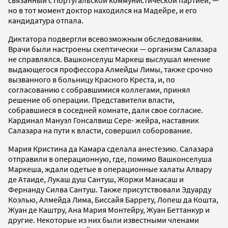
но в тот момент доктор находился на Мадейре, и его
кандидатура отпала.
Диктатора подвергли всевозможным обследованиям.
Врачи были настроены скептически — организм Салазара
не справлялся. Вашконселуш Маркеш выслушал мнение
выдающегося профессора Алмейды Лимы, также срочно
вызванного в больницу Красного Креста, и, по
согласованию с собравшимися коллегами, принял
решение об операции. Представители власти,
собравшиеся в соседней комнате, дали свое согласие.
Кардинал Мануэл Гонсалвиш Сере- жейра, наставник
Салазара на пути к власти, совершил соборование.
Мария Кристина да Камара сделала анестезию. Салазара
отправили в операционную, где, помимо Вашконселуша
Маркеша, ждали одетые в операционные халаты Алвару
де Атаиде, Лукаш душ Сантуш, Жоржи Манасаш и
Фернанду Силва Сантуш. Также присутствовали Эдуарду
Коэлью, Алмейда Лима, Биссайя Баррету, Лопеш да Кошта,
Жуан де Каштру, Ана Мария Монтейру, Жуан Беттанкур и
другие. Некоторые из них были известными членами