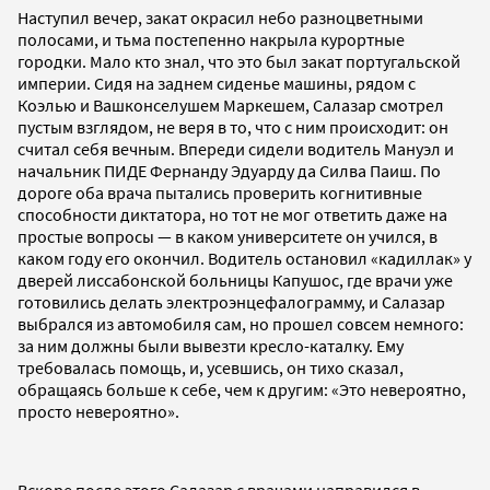
Наступил вечер, закат окрасил небо разноцветными
полосами, и тьма постепенно накрыла курортные
городки. Мало кто знал, что это был закат португальской
империи. Сидя на заднем сиденье машины, рядом с
Коэлью и Вашконселушем Маркешем, Салазар смотрел
пустым взглядом, не веря в то, что с ним происходит: он
считал себя вечным. Впереди сидели водитель Мануэл и
начальник ПИДЕ Фернанду Эдуарду да Силва Паиш. По
дороге оба врача пытались проверить когнитивные
способности диктатора, но тот не мог ответить даже на
простые вопросы — в каком университете он учился, в
каком году его окончил. Водитель остановил «кадиллак» у
дверей лиссабонской больницы Капушос, где врачи уже
готовились делать электроэнцефалограмму, и Салазар
выбрался из автомобиля сам, но прошел совсем немного:
за ним должны были вывезти кресло-каталку. Ему
требовалась помощь, и, усевшись, он тихо сказал,
обращаясь больше к себе, чем к другим: «Это невероятно,
просто невероятно».
Вскоре после этого Салазар с врачами направился в