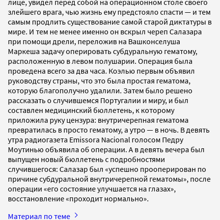
лице, увидел перед собой на операционном столе своего
злейшего врага, чью жизнь ему предстояло спасти — и тем
самым продлить существование самой старой диктатуры в
мире. И тем не менее именно он вскрыл череп Салазара
при помощи дрели, переложив на Вашконселуша
Маркеша задачу оперировать субдуральную гематому,
расположенную в левом полушарии. Операция была
проведена всего за два часа. Коэлью первым объявил
руководству страны, что это была простая гематома,
которую благополучно удалили. Затем было решено
рассказать о случившемся Португалии и миру, и был
составлен медицинский бюллетень, к которому
приложила руку цензура: внутричерепная гематома
превратилась в просто гематому, а утро — в ночь. В девять
утра радиогазета Emissora Nacional голосом Педру
Моутинью объявила об операции. A в девять вечера был
выпущен новый бюллетень с подробностями
случившегося: Салазар был «успешно прооперирован по
причине субдуральной внутричерепной гематомы», после
операции «его состояние улучшается на глазах»,
восстановление «проходит нормально».
Материал по теме