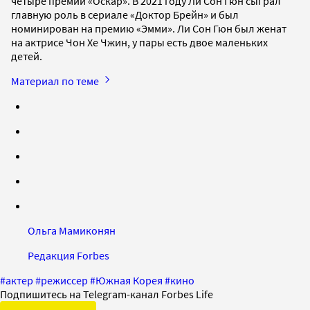
четыре премии «Оскар». В 2021 году Ли Сон Гюн сыграл
главную роль в сериале «Доктор Брейн» и был
номинирован на премию «Эмми». Ли Сон Гюн был женат
на актрисе Чон Хе Чжин, у пары есть двое маленьких
детей.
Материал по теме
Ольга Мамиконян
Редакция Forbes
#
актер
#
режиссер
#
Южная Корея
#
кино
Подпишитесь на Telegram-канал Forbes Life