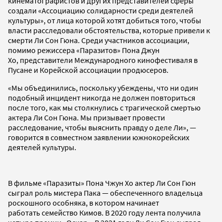
кинематографистов и других представителей сферы
создали «Ассоциацию солидарности среди деятелей
культуры», от лица которой хотят добиться того, чтобы
власти расследовали обстоятельства, которые привели к
смерти Ли Сон Гюна. Среди участников ассоциации,
помимо режиссера «Паразитов» Пона Джун
Хо, представители Международного кинофестиваля в
Пусане и Корейской ассоциации продюсеров.
«Мы объединились, поскольку убеждены, что ни один
подобный инцидент никогда не должен повториться
после того, как мы столкнулись с трагической смертью
актера Ли Сон Гюна. Мы призывает провести
расследование, чтобы выяснить правду о деле Ли», —
говорится в совместном заявлении южнокорейских
деятелей культуры.
В фильме «Паразиты» Пона Чжун Хо актер Ли Сон Гюн
сыграл роль мистера Пака — обеспеченного владельца
роскошного особняка, в котором начинает
работать семейство Кимов. В 2020 году лента получила