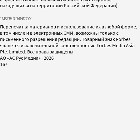
находящихся на территории Российской Федерации)
СМИ2
SPARROW
INFOX
Перепечатка материалов и использование их в любой форме,
в том числе и в электронных СМИ, возможны только с
письменного разрешения редакции. Товарный знак Forbes
является исключительной собственностью Forbes Media Asia
Pte. Limited. Все права защищены.
AO «АС Рус Медиа»
·
2026
16+