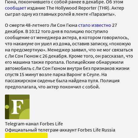
Гюна, покончившего с собой ранее в декабре. Об этом
сообщает
издание The Hollywood Reporter (THR). Актер
сыграл одну из главных ролей в ленте «Паразиты».
О смерти 48-летнего Ли Сон Гюна
стало известно
27
декабря. В 10:12 того дня в полицию поступило
сообщение от менеджера актера, в котором говорилось,
что накануне он ушел из дома, оставив записку, «похожую
на предсмертную». Менеджер заявил, что не мог связаться
с Ли Сон Гюном с 26 декабря. Кроме того, он рассказал, что
его машина также пропала. Полицейские обнаружили
автомобиль с Ли Сон Гюном внутри без признаков жизни
спустя 15 минут возле парка Варонг в Сеуле. На
пассажирском сиденье была найдена пуля. Полиция
предполагала, что актер покончил с собой.
Telegram-канал Forbes Life
Официальный телеграм-аккаунт Forbes Life Russia