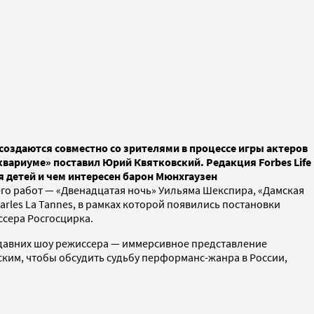
оздаются совместно со зрителями в процессе игры актеров
вариуме» поставил Юрий Квятковский. Редакция Forbes Life
я детей и чем интересен барон Мюнхгаузен
 его работ — «Двенадцатая ночь» Уильяма Шекспира, «Дамская
arles La Tannes, в рамках которой появились постановки
ссера Росгосцирка.
недавних шоу режиссера — иммерсивное представление
ским, чтобы обсудить судьбу перформанс-жанра в России,