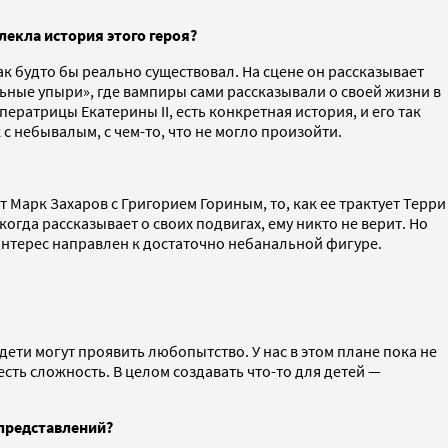
лекла история этого героя?
как будто бы реально существовал. На сцене он рассказывает
ьные упыри», где вампиры сами рассказывали о своей жизни в
ратрицы Екатерины II, есть конкретная история, и его так
с небывалым, с чем-то, что не могло произойти.
т Марк Захаров с Григорием Гориным, то, как ее трактует Терри
 когда рассказывает о своих подвигах, ему никто не верит. Но
 интерес направлен к достаточно небанальной фигуре.
дети могут проявить любопытство. У нас в этом плане пока не
ть сложность. В целом создавать что-то для детей —
представлений?