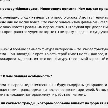
ное шоу «Мюнхгаузен. Новогодние поиски». Чем вас так прив
 очевидно, люди не верят, это просто сказка. А вот тут герой 
еле или не могли вовсе. Это как со знаменитым фильмом «Реал
е оказывается реальным персонажем. Он служил при дворе импе
пространство чудес, которые ты не сразу кладешь в сундучок 
льно? И вообще сама его фигура интересна — то, как ее трактую
ма — он никогда не врет. То есть герой живет не так, как все, и
иражировать, делать из него поп-фигуру. То есть мой взрослый
? В чем главная особенность?
мате. Взрослые, естественно, не будут выдирать декорации, а 
ает некие трансформации после посещения зрителей. В этом ес
мать локации, которые живут и работают на тему.
 ли какие-то тренды, которые особенно влияют на форматы 