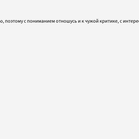
аю, поэтому с пониманием отношусь и к чужой критике, с инте