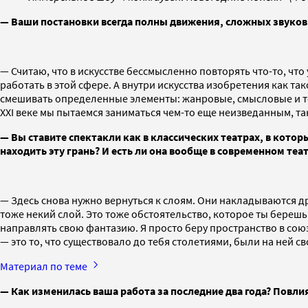
— Ваши постановки всегда полны движения, сложных звуков
— Считаю, что в искусстве бессмысленно повторять что-то, чт
работать в этой сфере. А внутри искусства изобретения как т
смешивать определенные элементы: жанровые, смысловые и тому
XXI веке мы пытаемся заниматься чем-то еще неизведанным, так
— Вы ставите спектакли как в классических театрах, в которы
находить эту грань? И есть ли она вообще в современном теа
— Здесь снова нужно вернуться к слоям. Они накладываются др
тоже некий слой. Это тоже обстоятельство, которое ты береш
направлять свою фантазию. Я просто беру пространство в союз
— это то, что существовало до тебя столетиями, были на ней
Материал по теме
— Как изменилась ваша работа за последние два года? Повли