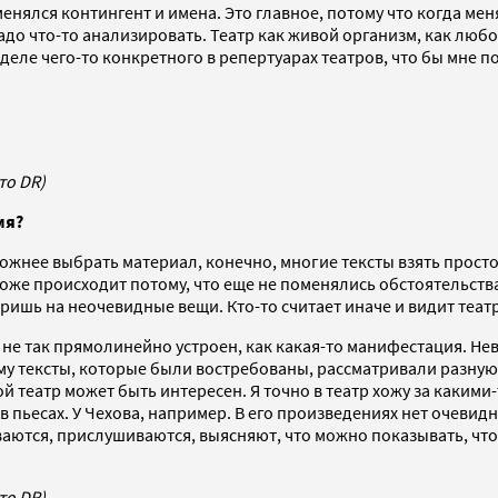
оменялся контингент и имена. Это главное, потому что когда м
надо что-то анализировать. Театр как живой организм, как люб
деле чего-то конкретного в репертуарах театров, что бы мне п
то DR)
мя?
ожнее выбрать материал, конечно, многие тексты взять прост
оже происходит потому, что еще не поменялись обстоятельства
воришь на неочевидные вещи. Кто-то считает иначе и видит теа
век не так прямолинейно устроен, как какая-то манифестация.
ому тексты, которые были востребованы, рассматривали разную 
ой театр может быть интересен. Я точно в театр хожу за каким
 пьесах. У Чехова, например. В его произведениях нет очевидн
иваются, прислушиваются, выясняют, что можно показывать, чт
то DR)