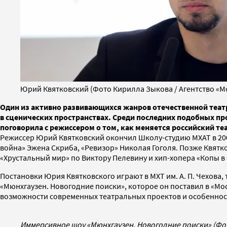
Юрий Квятковский (Фото Кирилла Зыкова / Агентство «М
Один из активно развивающихся жанров отечественной теат
в сценических пространствах. Среди последних подобных пр
поговорила с режиссером о том, как меняется российский те
Режиссер Юрий Квятковский окончил Школу-студию МХАТ в 2003
война» Эжена Скриба, «Ревизор» Николая Гоголя. Позже Квятко
«Хрустальный мир» по Виктору Пелевину и хип-хопера «Копы в 
Постановки Юрия Квятковского играют в МХТ им. А. П. Чехова
«Мюнхгаузен. Новогодние поиски», которое он поставил в «Мос
возможности современных театральных проектов и особенност
Иммерсивное шоу «Мюнхгаузен. Новогодние поиски» (Фо