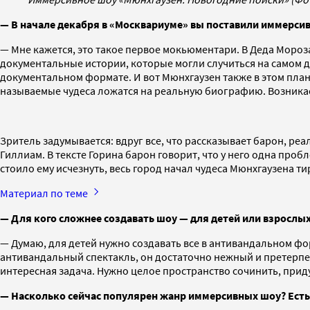
— В начале декабря в «Москвариуме» вы поставили иммерсив
— Мне кажется, это такое первое мокьюментари. В Деда Мороза,
документальные истории, которые могли случиться на самом д
документальном формате. И вот Мюнхгаузен также в этом план
называемые чудеса ложатся на реальную биографию. Возникает 
Зритель задумывается: вдруг все, что рассказывает барон, реа
Гиллиам. В тексте Горина барон говорит, что у него одна пробле
стоило ему исчезнуть, весь город начал чудеса Мюнхгаузена т
Материал по теме
— Для кого сложнее создавать шоу — для детей или взрослых
— Думаю, для детей нужно создавать все в антивандальном фор
антивандальный спектакль, он достаточно нежный и претерпев
интересная задача. Нужно целое пространство сочинить, приду
— Насколько сейчас популярен жанр иммерсивных шоу? Есть