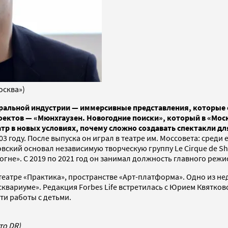
осква»)
ральной индустрии — иммерсивные представления, которые с
оектов — «Мюнхгаузен. Новогодние поиски», который в «Моск
атр в новых условиях, почему сложно создавать спектакли дл
 году. После выпуска он играл в театре им. Моссовета: среди
вский основал независимую творческую группу Le Cirque de Sh
огне». С 2019 по 2021 год он занимал должность главного режи
, театре «Практика», пространстве «Арт-платформа». Одно из 
квариуме». Редакция Forbes Life встретилась с Юрием Квятков
и работы с детьми.
то DR)