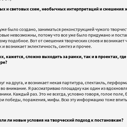
ых и световых схем, необычных интерпретаций и смешения 
о уже было создано, заниматься реконструкцией чужого творчес
аковые невозможны, потому что все уже было придумано и поста
 подобное. Вот от смешения творческих слоев и возникает что
 и возникает эклектичность, синтез и прочее.
х, кажется, сложно выходить за рамки, так и в проектах, где
тре?
уг на друга, и возникает некая партитура, спектакль, перфор
ь во внимание. Я рассматриваю площадку как один из вдохнов
ники. Каждый раз. Это не всегда, условно говоря, голое поле,
 свои победы, поражения, мифы. Всю эту информацию тоже впит
яли ли новые условия на творческий подход к постановкам?