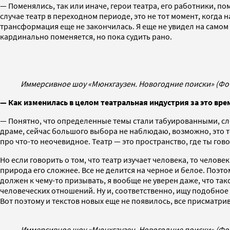
— Поменялись, так или иначе, герои театра, его работники, п
случае театр в переходном периоде, это не тот момент, когда 
трансформация еще не закончилась. Я еще не увидел на самом 
кардинально поменяется, но пока судить рано.
Иммерсивное шоу «Мюнхгаузен. Новогодние поиски» (Фо
— Как изменилась в целом театральная индустрия за это вре
— Понятно, что определенные темы стали табуированными, сл
драме, сейчас большого выбора не наблюдаю, возможно, это т
про что-то неочевидное. Театр — это пространство, где ты го
Но если говорить о том, что театр изучает человека, то чело
природа его сложнее. Все не делится на черное и белое. Поэт
должен к чему-то призывать, я вообще не уверен даже, что так
человеческих отношений. Ну и, соответственно, ищу подобное в
Вот поэтому и текстов новых еще не появилось, все присматр
Иммерсивное шоу «Мюнхгаузен. Новогодние поиски» (Фо