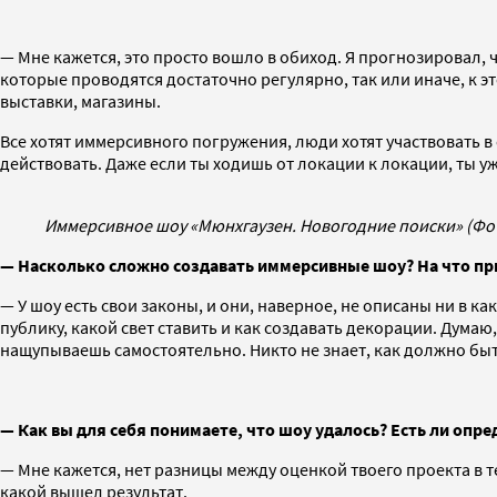
— Мне кажется, это просто вошло в обиход. Я прогнозировал, чт
которые проводятся достаточно регулярно, так или иначе, к 
выставки, магазины.
Все хотят иммерсивного погружения, люди хотят участвовать 
действовать. Даже если ты ходишь от локации к локации, ты 
Иммерсивное шоу «Мюнхгаузен. Новогодние поиски» (Фо
— Насколько сложно создавать иммерсивные шоу? На что пр
— У шоу есть свои законы, и они, наверное, не описаны ни в ка
публику, какой свет ставить и как создавать декорации. Дума
нащупываешь самостоятельно. Никто не знает, как должно быть
— Как вы для себя понимаете, что шоу удалось? Есть ли оп
— Мне кажется, нет разницы между оценкой твоего проекта в теа
какой вышел результат.