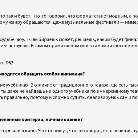
о так и будет. Кто-то говорил, что формат станет модным, а по
этому жанру обращаются. Даже музыкальные фестивали — иммер
в судьбе шоу. Ты выбираешь сюжет, решаешь, каким будет фина
уже участвуешь. В самом примитивном или в самом хитросплете
то DR)
иходится обращать особое внимание?
ких учебниках. В отличие от традиционного театра, где есть тыс
ю, ты даже не найдешь ни одного учебника по иммерсивному теа
 правильно, поэтому и сложно судить. Анализируешь сам и пон
ределенные критерии, личные оценки?
тре или в кино. Что-то пишут, что-то говорят, есть реакция пу