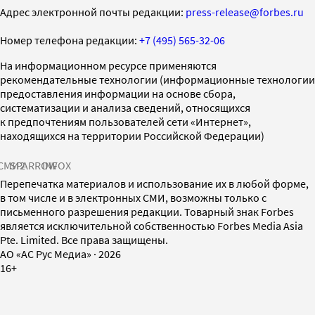
Адрес электронной почты редакции:
press-release@forbes.ru
Номер телефона редакции:
+7 (495) 565-32-06
На информационном ресурсе применяются
рекомендательные технологии (информационные технологии
предоставления информации на основе сбора,
систематизации и анализа сведений, относящихся
к предпочтениям пользователей сети «Интернет»,
находящихся на территории Российской Федерации)
СМИ2
SPARROW
INFOX
Перепечатка материалов и использование их в любой форме,
в том числе и в электронных СМИ, возможны только с
письменного разрешения редакции. Товарный знак Forbes
является исключительной собственностью Forbes Media Asia
Pte. Limited. Все права защищены.
AO «АС Рус Медиа»
·
2026
16+