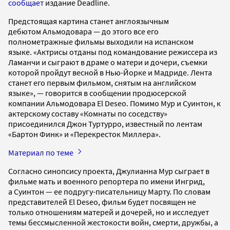
сообщает
издание Deadline.
Предстоящая картина станет англоязычным
дебютом Альмодовара — до этого все его
полнометражные фильмы выходили на испанском
языке. «Актрисы отданы под командование режиссера из
Ламанчи и сыграют в драме о матери и дочери, съемки
которой пройдут весной в Нью-Йорке и Мадриде. Лента
станет его первым фильмом, снятым на английском
языке», — говорится в сообщении продюсерской
компании Альмодовара El Deseo. Помимо Мур и Суинтон, к
актерскому составу «Комнаты по соседству»
присоединился Джон Туртурро, известный по лентам
«Бартон Финк» и «Перекресток Миллера».
Материал по теме
Согласно синопсису проекта, Джулианна Мур сыграет в
фильме мать и военного репортера по имени Ингрид,
а Суинтон — ее подругу-писательницу Марту. По словам
представителей El Deseo, фильм будет посвящен не
только отношениям матерей и дочерей, но и исследует
темы бессмысленной жестокости войн, смерти, дружбы, а