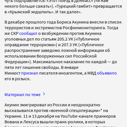
чуть подправляется: «Этот поезд в Донбасс» («и нам
некого больше сажать»). «Турецкий гамбит» превращается
в «Крымский эндшпиль». И так далее».
В декабре прошлого года Бориса Акунина внесли в список
террористов и экстремистов Росфинмониторинга. Тогда
же СКР
сообщил
о возбуждении против Акунина
уголовных дел по статьям 205.2 УК («Публичное
оправдание терроризма») и 207.3 УК («Публичное
распространение заведомо ложной информации об
использовании Вооруженных сил Российской
Федерации»). Максимальное наказание по каждой — до
пяти лет лишения свободы. В январе
Минюст
признал
писателя иноагентом, а МВД
объявило
его в розыск.
Материал по теме
Акунин эмигрировал из России и неоднократно
высказывался против «военной спецоперации»* на
Украине. 11 и 13 декабря на YouTube-канале пранкеров
Вована и Лексуса вышли пранк-ролики, в которых