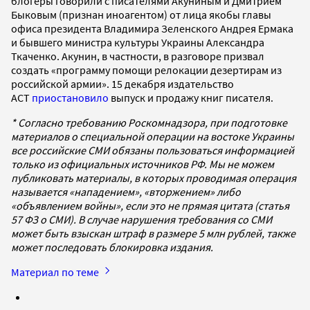
блогеры говорили с писателями Акуниным и Дмитрием
Быковым (признан иноагентом) от лица якобы главы
офиса президента Владимира Зеленского Андрея Ермака
и бывшего министра культуры Украины Александра
Ткаченко. Акунин, в частности, в разговоре призвал
создать «программу помощи релокации дезертирам из
российской армии». 15 декабря издательство
АСТ
приостановило
выпуск и продажу книг писателя.
* Согласно требованию Роскомнадзора, при подготовке
материалов о специальной операции на востоке Украины
все российские СМИ обязаны пользоваться информацией
только из официальных источников РФ. Мы не можем
публиковать материалы, в которых проводимая операция
называется «нападением», «вторжением» либо
«объявлением войны», если это не прямая цитата (статья
57 ФЗ о СМИ). В случае нарушения требования со СМИ
может быть взыскан штраф в размере 5 млн рублей, также
может последовать блокировка издания.
Материал по теме