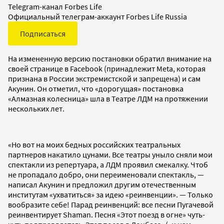
Telegram-канал Forbes Life
Официальный телеграм-аккаунт Forbes Life Russia
Подписаться
На измененную версию постановки обратил внимание на
своей странице в Facebook (принадлежит Meta, которая
признана в России экстремистской и запрещена) и сам
Акунин. Он отметил, что «дорогущая» постановка
«Алмазная колесница» шла в Театре ЛДМ на протяжении
нескольких лет.
«Но вот на моих бедных российских театральных
партнеров накатило цунами. Все театры уныло сняли мои
спектакли из репертуара, а ЛДМ проявил смекалку. Чтоб
не пропадало добро, они переименовали спектакль, —
написал Акунин и предложил другим отечественным
институтам «ухватиться» за идею «реинвенции». — Только
вообразите себе! Парад реинвенций: все песни Пугачевой
реинвентирует Shaman. Песня «Этот поезд в огне» чуть-