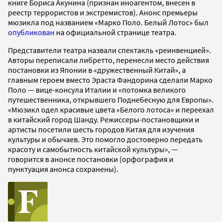
книге Бориса Акунина (признан иноагентом, внесен в
реестр террористов и экстремистов). Анонс премьеры
мюзикла под названием «Марко Поло. Белый Лотос» был
опубликован
на официальной странице театра.
Представители театра назвали спектакль «реинвенцией».
Авторы переписали либретто, перенесли место действия
постановки из Японии в «дружественный Китай», а
главным героем вместо Эраста Фандорина сделали Марко
Поло — вице-консула Италии и «потомка великого
путешественника, открывшего Поднебесную для Европы».
«Мюзикл одел красивые цвета «Белого лотоса» и переехал
в китайский город Шанду. Режиссеры-постановщики и
артисты посетили шесть городов Китая для изучения
культуры и обычаев. Это помогло достоверно передать
красоту и самобытность китайской культуры», —
говорится в анонсе постановки (орфография и
пунктуация анонса сохранены).