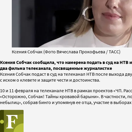
Ксения Собчак (Фото Вячеслава Прокофьева / ТАСС)
Ксения Собчак сообщила, что намерена подать в суд на НТВ и
два фильма телеканала, посвященные журналистке
Ксения Собчак подаст в суд на телеканал НТВ после выхода дв
с иском о клевете и защите чести и достоинства.
10 и 11 февраля на телеканале НТВ в рамках проектов «ЧП. Ра
«Осторожно, Собчак! Тайны кровавой барыни». В частности, п
небылиц», собрав бинго и упомянув ее отца, участие в выборах