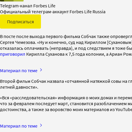
Telegram-канал Forbes Life
Официальный телеграм-аккаунт Forbes Life Russia
Подписаться
В посте после выхода первого фильма Собчак также опровергл
Сергея Чемезова. «Ну и конечно, суд над Кириллом [Сухановым
отказалась оплачивать (неправда), и под следствием я тоже б
приговорил
Кирилла Суханова к 7,5 года колонии, а Ариан Ро
Материал по теме
Второй фильм Собчак назвала «отчаянной натяжкой совы на гл
летней давности».
«Вся «расследовательская» информация о моих домах и переме
что за февралем последует март, становится разоблачением мир
достоинства, а также за воровство моих материалов из YouTube
Материал по теме