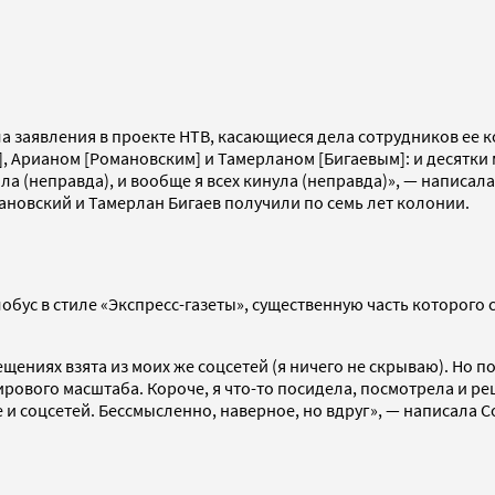
а заявления в проекте НТВ, касающиеся дела сотрудников ее к
], Арианом [Романовским] и Тамерланом [Бигаевым]: и десятки
ыла (неправда), и вообще я всех кинула (неправда)», — написа
мановский и Тамерлан Бигаев получили по семь лет колонии.
обус в стиле «Экспресс-газеты», существенную часть которого
щениях взята из моих же соцсетей (я ничего не скрываю). Но 
ового масштаба. Короче, я что-то посидела, посмотрела и реши
 и соцсетей. Бессмысленно, наверное, но вдруг», — написала С