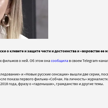
ски о клевете и защите чести и достоинства и «воровстве ее 
ух фильмов о ней. Об этом она
сообщила
в своем Telegram-кана
сследование» и «Новые русские сенсации» вышли две серии, по
осле показа первого фильма «Собчак. На личность» журналистк
 2018 года, фразу о «гаденышах», гражданство и другие темы.