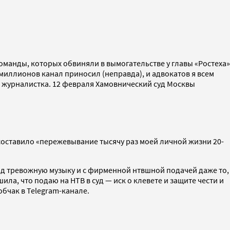
оманды, которых обвиняли в вымогательстве у главы «Ростеха»
 миллионов канал приносил (неправда), и адвокатов я всем
ла журналистка. 12 февраля Хамовнический суд Москвы
 составило «пережевывание тысячу раз моей личной жизни 20-
под тревожную музыку и с фирменной нтвшной подачей даже то,
ла, что подаю на НТВ в суд — иск о клевете и защите чести и
обчак в Telegram-канале.