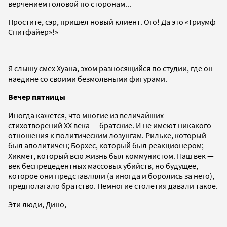
верчением головой по сторонам...
Простите, сэр, пришел новый клиент. Ого! Да это «Триумф
Спитфайер»!»
Я слышу смех Хуана, эхом разносящийся по студии, где он
наедине со своими безмолвными фигурами.
Вечер пятницы
Иногда кажется, что многие из величайших
стихотворений ХХ века — братские. И не имеют никакого
отношения к политическим лозунгам. Рильке, который
был аполитичен; Борхес, который был реакционером;
Хикмет, который всю жизнь был коммунистом. Наш век —
век беспрецедентных массовых убийств, но будущее,
которое они представляли (а иногда и боролись за него),
предполагало братство. Немногие столетия давали такое.
Эти люди, Дино,