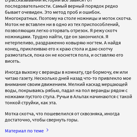
последовательности. Самый верный порядок редко
бывает очевиден. Это метод проб и ошибок.
Многократных. Поэтому на столе ножницы и моток скотча.
Моток не вставлен ни в одно из тех приспособлений,
позволяющих легко оторвать отрезок. Я режу скотч
ножницами. Трудно найти, где он закончился. Я
нетерпеливо, раздраженно ковыряю ногтем. А найдя
конец, приклеиваю его к краю стола и даю скотчу
размотаться, пока он не коснется пола, и оставляю его
висеть.
Иногда выхожу с веранды в комнату, где бормочу, ем или
читаю газету. Несколько дней назад что-то привлекло мое
внимание своим движением. Мелкий каскад мерцающей
воды, покрываясь рябью, падал на пол веранды рядом с
ножками пустого стула. Ручьи в Альпах начинаются с такой
тонкой струйки, как эта.
Мотка скотча, что пошевелился от сквозняка, иногда
достаточно, чтобы свернуть горы.
Материал по теме