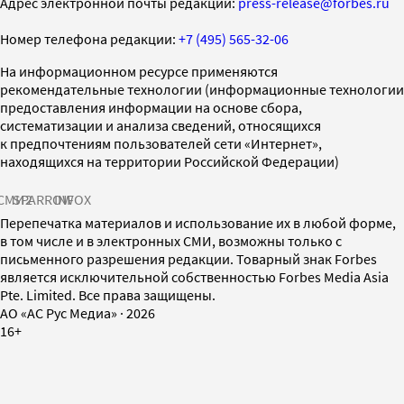
Адрес электронной почты редакции:
press-release@forbes.ru
Номер телефона редакции:
+7 (495) 565-32-06
На информационном ресурсе применяются
рекомендательные технологии (информационные технологии
предоставления информации на основе сбора,
систематизации и анализа сведений, относящихся
к предпочтениям пользователей сети «Интернет»,
находящихся на территории Российской Федерации)
СМИ2
SPARROW
INFOX
Перепечатка материалов и использование их в любой форме,
в том числе и в электронных СМИ, возможны только с
письменного разрешения редакции. Товарный знак Forbes
является исключительной собственностью Forbes Media Asia
Pte. Limited. Все права защищены.
AO «АС Рус Медиа»
·
2026
16+