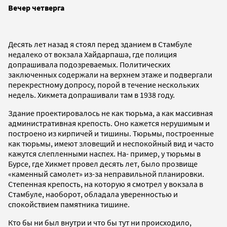
Вечер четверга
Десять лет назад я стоял перед зданием в Стамбуле
недалеко от вокзала Хайдарпаша, где полиция
допрашивала подозреваемых. Политических
заключенных содержали на верхнем этаже и подвергали
перекрестному допросу, порой в течение нескольких
недель. Хикмета допрашивали там в 1938 году.
Здание проектировалось не как тюрьма, а как массивная
административная крепость. Оно кажется нерушимым и
построено из кирпичей и тишины. Тюрьмы, построенные
как тюрьмы, имеют зловещий и неспокойный вид и часто
кажутся слепленными наспех. На- пример, у тюрьмы в
Бурсе, где Хикмет провел десять лет, было прозвище
«каменный самолет» из-за неправильной планировки.
Степенная крепость, на которую я смотрел у вокзала в
Стамбуле, наоборот, обладала уверенностью и
спокойствием памятника тишине.
Кто бы ни был внутри и что бы тут ни происходило,