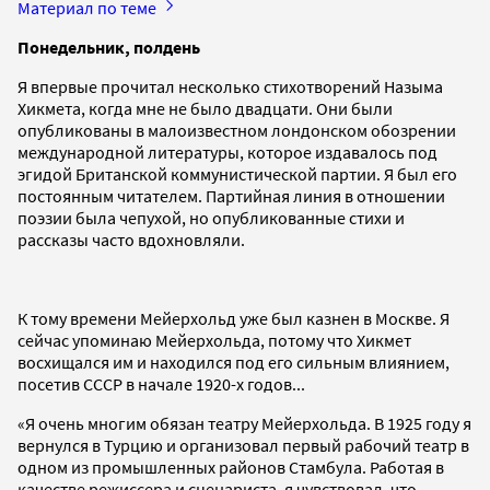
Материал по теме
Понедельник, полдень
Я впервые прочитал несколько стихотворений Назыма
Хикмета, когда мне не было двадцати. Они были
опубликованы в малоизвестном лондонском обозрении
международной литературы, которое издавалось под
эгидой Британской коммунистической партии. Я был его
постоянным читателем. Партийная линия в отношении
поэзии была чепухой, но опубликованные стихи и
рассказы часто вдохновляли.
К тому времени Мейерхольд уже был казнен в Москве. Я
сейчас упоминаю Мейерхольда, потому что Хикмет
восхищался им и находился под его сильным влиянием,
посетив СССР в начале 1920-х годов...
«Я очень многим обязан театру Мейерхольда. В 1925 году я
вернулся в Турцию и организовал первый рабочий театр в
одном из промышленных районов Стамбула. Работая в
качестве режиссера и сценариста, я чувствовал, что