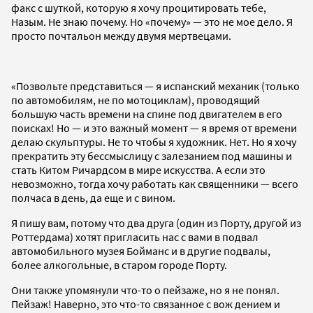
факс с шуткой, которую я хочу процитировать тебе,
Назым. Не знаю почему. Но «почему» — это не мое дело. Я
просто почтальон между двумя мертвецами.
«Позвольте представиться — я испанский механик (только
по автомобилям, не по мотоциклам), проводящий
большую часть времени на спине под двигателем в его
поисках! Но — и это важный момент — я время от времени
делаю скульптуры. Не то чтобы я художник. Нет. Но я хочу
прекратить эту бессмыслицу с залезанием под машины и
стать Китом Ричардсом в мире искусства. А если это
невозможно, тогда хочу работать как священники — всего
полчаса в день, да еще и с вином.
Я пишу вам, потому что два друга (один из Порту, другой из
Роттердама) хотят пригласить нас с вами в подвал
автомобильного музея Бойманс и в другие подвалы,
более алкогольные, в старом городе Порту.
Они также упомянули что-то о пейзаже, но я не понял.
Пейзаж! Наверно, это что-то связанное с вож дением и