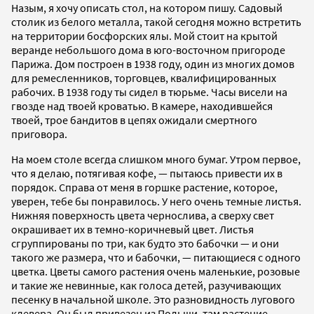
Назым, я хочу описать стол, на котором пишу. Садовый
столик из белого металла, такой сегодня можно встретить
на территории босфорских ялы. Мой стоит на крытой
веранде небольшого дома в юго-восточном пригороде
Парижа. Дом построен в 1938 году, один из многих домов
для ремесленников, торговцев, квалифицированных
рабочих. В 1938 году ты сидел в тюрьме. Часы висели на
гвозде над твоей кроватью. В камере, находившейся
твоей, трое бандитов в цепях ожидали смертного
приговора.
На моем столе всегда слишком много бумаг. Утром первое,
что я делаю, потягивая кофе, — пытаюсь привести их в
порядок. Справа от меня в горшке растение, которое,
уверен, тебе бы понравилось. У него очень темные листья.
Нижняя поверхность цвета чернослива, а сверху свет
окрашивает их в темно-коричневый цвет. Листья
сгруппированы по три, как будто это бабочки — и они
такого же размера, что и бабочки, — питающиеся с одного
цветка. Цветы самого растения очень маленькие, розовые
и такие же невинные, как голоса детей, разучивающих
песенку в начальной школе. Это разновидность лугового
клевера. Он был привезен из Польши, там растение