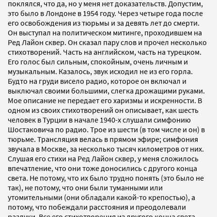
поклялся, что да, но у меня нет доказательств. Допустим,
это было в Лондоне в 1954 году. Через четыре года после
его освобождения из тюрьмы и за девять лет до смерти.
Он выступал на политическом митинге, проходившем на
Ред Лайон сквер. Он сказал пару слов и прочел несколько
стихотворений. Часть на английском, часть на турецком.
Его голос был сильным, спокойным, очень личным и
музыкальным. Казалось, звук исходил не из его горла.
Будто на груди висело радио, которое он включал и
выключал своими большими, слегка дрожащими руками.
Мое описание не передает его харизмы и искренности. В
одном из своих стихотворений он описывает, как шесть
человек в Турции в начале 1940-х слушали симфонию
Шостаковича по радио. Трое из шести (в том числе и он) в
тюрьме. Трансляция велась в прямом эфире; симфония
звучала в Москве, за несколько тысяч километров от них.
Слушая его стихи на Ред Лайон сквер, у меня сложилось
впечатление, что они тоже доносились с другого конца
света. Не потому, что их было трудно понять (это было не
так), не потому, что они были туманными или
утомительными (они обладали какой-то крепостью), а
потому, что побеждали расстояния и преодолевали
разлуки. Все его стихотворения из другого конца света.