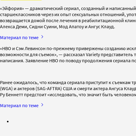
«Эйфория» — драматический сериал, созданный и написанный 
старшеклассников через их опыт сексуальных отношений, упот
возвращается домой после лечения в реабилитационной клини
Алекса Деми, Сидни Суини, Мод Апатоу и Ангус Клауд.
Материал по теме
«HBO и Сэм Левинсон по-прежнему привержены созданию искл
возможности для съемок», — рассказал Variety представитель 
написания. Заявление HBO по поводу продолжения сериала поя
Ранее ожидалось, что команда сериала приступит к съемкам тр
(WGA) и актеров (SAG-AFTRA) США и смерти актера Ангуса Клауд
Ру Беннетт предстоит «исследовать, что значит быть человек
Материал по теме