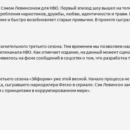
Сэмом Левинсоном для HBO. Первый эпизод шоу вышел на телек
ребления наркотиков, дружбы, любви, идентичности и травм. Г
ке и быстро возобновляет старые привычки. В проекте сыгра
ючительного третьего сезона. Тем временем мы позволяем на
телеканала HBO. Как отмечает издание, на данный момент сцен
вилось на фоне сообщений в соцсетях о том, что разработка 
етьего сезона «Эйфории» уже этой весной. Начало процесса не
а, сыгравшего наркодилера Феско в сериале. Сэм Левинсон заявл
ом с принципами в коррумпированном мире».