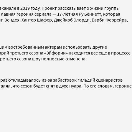
анале в 2019 году. Проект рассказывает о жизни группы
лавная героиня сериала — 17-летняя Ру Беннетт, которая
ли Зендея, Хантер Шафер, Джейкоб Элорди, Барби Феррейра,
шим востребованным актерам использовать другие
арий третьего сезона «Эйфории» находится все еще в процессе
третьего сезона шоу полностью отменена.
 раз откладывалось из-за забастовок гильдий сценаристов
ял, что сезон будет снят в духе нуара. По его словам, героине