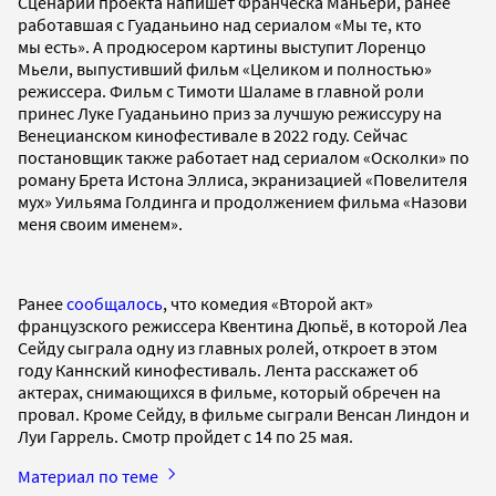
Сценарий проекта напишет Франческа Маньери, ранее
работавшая с Гуаданьино над сериалом «Мы те, кто
мы есть». А продюсером картины выступит Лоренцо
Мьели, выпустивший фильм «Целиком и полностью»
режиссера. Фильм с Тимоти Шаламе в главной роли
принес Луке Гуаданьино приз за лучшую режиссуру на
Венецианском кинофестивале в 2022 году. Сейчас
постановщик также работает над сериалом «Осколки» по
роману Брета Истона Эллиса, экранизацией «Повелителя
мух» Уильяма Голдинга и продолжением фильма «Назови
меня своим именем».
Ранее
сообщалось
, что комедия «Второй акт»
французского режиссера Квентина Дюпьё, в которой Леа
Сейду сыграла одну из главных ролей, откроет в этом
году Каннский кинофестиваль. Лента расскажет об
актерах, снимающихся в фильме, который обречен на
провал. Кроме Сейду, в фильме сыграли Венсан Линдон и
Луи Гаррель. Смотр пройдет с 14 по 25 мая.
Материал по теме