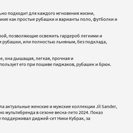
льно подходит для каждого мгновения жизни,
акие как простые рубашки и варианты поло, футболки и
рой, позволяющие освежить гардероб легкими и
и рубашки, или полностью льняным, без подклада,
е, она дышащая, легкая, прочная и
ользует его при пошиве пиджаков, рубашек и брюк.
а актуальные женские и мужские коллекции Jil Sander,
олио мультибренда в сезоне весна-лето 2024. Показ
у поддерживал диджей-сет Ники Кубрак, за