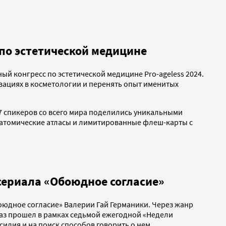
по эстетической медицине
ый конгресс по эстетической медицине Pro-ageless 2024.
вациях в косметологии и перенять опыт именитых
87 спикеров со всего мира поделились уникальными
натомические атласы и лимитированные флеш-карты с
 сериала «Обоюдное согласие»
оюдное согласие» Валерии Гай Германики. Через жанр
оказ прошел в рамках седьмой ежегодной «Недели
лия и на поиск способов говорить о нем.