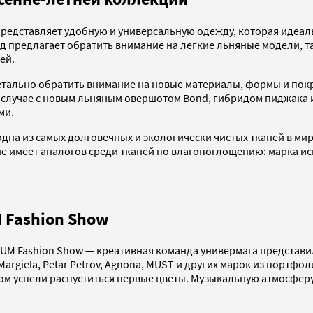
 представляет удобную и универсальную одежду, которая идеа
нд предлагает обратить внимание на легкие льняные модели, т
ей.
етально обратить внимание на новые материалы, формы и пок
в случае с новым льняным овершотом Bond, гибридом пиджака 
ми.
дна из самых долговечных и экологически чистых тканей в мир
имеет аналогов среди тканей по влагопоглощению: марка исп
 Fashion Show
UM Fashion Show — креативная команда универмага представил
on Margiela, Petar Petrov, Agnona, MUST и других марок из портф
ом успели распуститься первые цветы. Музыкальную атмосфер