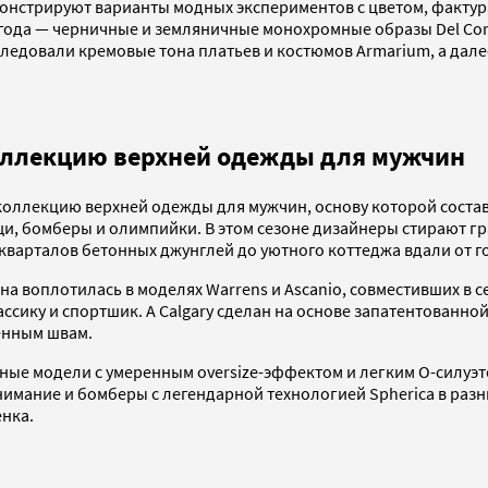
емонстрируют варианты модных экспериментов с цветом, факту
года — черничные и земляничные монохромные образы Del Cor
 следовали кремовые тона платьев и костюмов Armarium, а дал
оллекцию верхней одежды для мужчин
оллекцию верхней одежды для мужчин, основу которой состав
щи, бомберы и олимпийки. В этом сезоне дизайнеры стирают 
кварталов бетонных джунглей до уютного коттеджа вдали от г
на воплотилась в моделях Warrens и Ascanio, совместивших в се
лассику и спортшик. А Calgary сделан на основе запатентованн
енным швам.
е модели с умеренным oversize-эффектом и легким О-силуэтом.
нимание и бомберы с легендарной технологией Spherica в разн
енка.