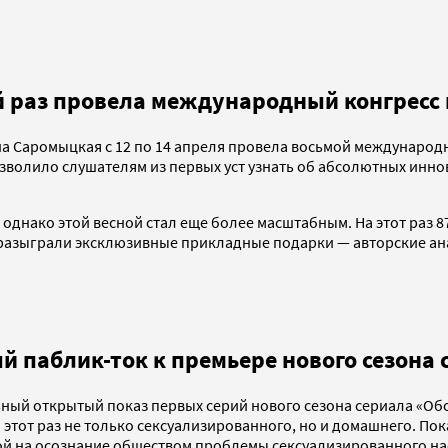
 раз провела международный конгресс 
на Саромыцкая с 12 по 14 апреля провела восьмой международн
зволило слушателям из первых уст узнать об абсолютных инно
однако этой весной стал еще более масштабным. На этот раз 
 разыграли эксклюзивные прикладные подарки — авторские а
й паблик-ток к премьере нового сезона
ьный открытый показ первых серий нового сезона сериала «Об
а этот раз не только сексуализированного, но и домашнего. П
 на осознание обществом проблемы сексуализированного наси