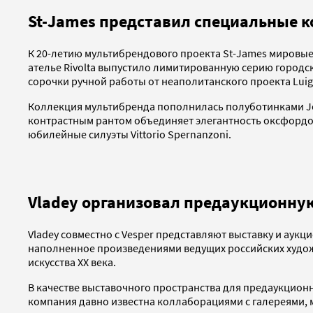
St-James представил специальные к
К 20-летию мультибрендового проекта St-James мировые
ателье Rivolta выпустило лимитированную серию городс
сорочки ручной работы от неаполитанского проекта Luigi 
Коллекция мультибренда пополнилась полуботинками Jo
контрастным рантом объединяет элегантность оксфордов 
юбилейные силуэты Vittorio Spernanzoni.
Vladey организовал предаукционную
Vladey совместно с Vesper представляют выставку и аукци
наполненное произведениями ведущих российских худож
искусства ХХ века.
В качестве выставочного пространства для предаукционн
компания давно известна коллаборациями с галереями, 