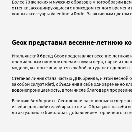
Более 70 женских и мужских образов в многообразии д
оттенки, ассоциирующиеся с приходом теплого времени 
волны аксессуары Valentino и Rodo. За активным цветом
Geox представил весенне-летнюю к
Итальянский бренд Geox представляет весенне-летнюю к
премиальным наполнителем из пуха и пера, парки и пла
модели, которые впишутся в любой антураж: от деловых 
Стеганая линия стала частью ДНК бренда, и этой весной о
за собой силуэт Rieti, объединив в себе одновременно к
водонепроницаемость, в том числе благодаря прорезин
В линию бомберов от Geox вошли лаконичные и сдержанны
и Leitan для любителей яркого лета. Обращают на себя в
до актуального биколора с добавлением горчичного отт