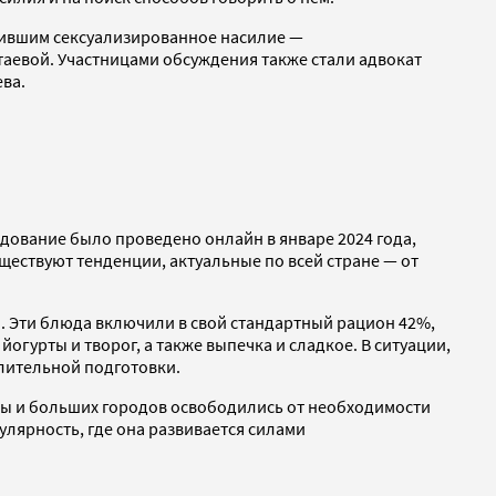
жившим сексуализированное насилие —
аевой. Участницами обсуждения также стали адвокат
ева.
ледование было проведено онлайн в январе 2024 года,
существуют тенденции, актуальные по всей стране — от
ш. Эти блюда включили в свой стандартный рацион 42%,
огурты и творог, а также выпечка и сладкое. В ситуации,
лительной подготовки.
цы и больших городов освободились от необходимости
пулярность, где она развивается силами