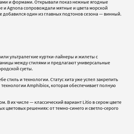
рами и формами. Открывали показ нежные ягодные
e и Agnona сопровождали мятные и цвета морской
ее добавился один из главных подтонов сезона — винный.
или ультралегкие куртки-лайнеры и жилеты с
границы между стилями и предлагают универсальные
ородской суеты.
бе стиль и технологии. Статус хита уже успел закрепить
ой технологии Amphibiox, которая обеспечивает полную
 В их числе — классический вариант Litio в сером цвете
ых цветовых решениях: от темно-синего и светло-серого