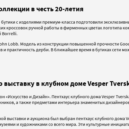
оллекции в честь 20-летия
 бутики с изделиями премиум-класса подготовили эксклюзивн
ких кроссовок ручной работы в фирменных цветах логотипа ко
Borrelli.
hn Lobb. Модель из конструкции повышенной прочности Goody
и практичность дерби. В ближайшее время в бутиках сети можн
 выставку в клубном доме Vesper Tvers
он «Искусство и Дизайн». Пентхаус клубного дома Vesper Tvers
ников, а также предметами интерьера знаменитых дизайнеров
ой выставки и аукциона был выбран пентхаус клубного дома Ve
музеями и художниками со всего мира. Эти культурные инициат