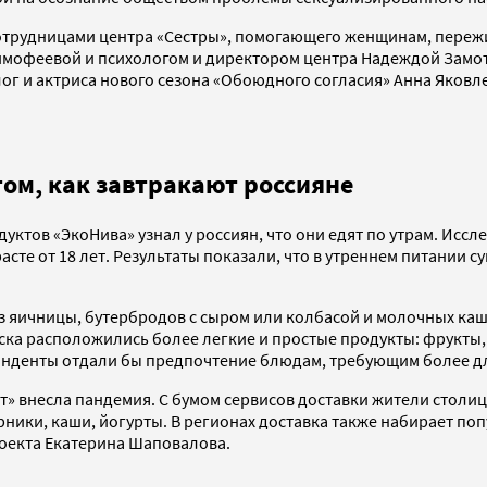
с сотрудницами центра «Сестры», помогающего женщинам, пере
мофеевой и психологом и директором центра Надеждой Замот
ог и актриса нового сезона «Обоюдного согласия» Анна Яковл
том, как завтракают россияне
уктов «ЭкоНива» узнал у россиян, что они едят по утрам. Исс
расте от 18 лет. Результаты показали, что в утреннем питании 
 из яичницы, бутербродов с сыром или колбасой и молочных ка
ка расположились более легкие и простые продукты: фрукты, й
онденты отдали бы предпочтение блюдам, требующим более д
» внесла пандемия. С бумом сервисов доставки жители столи
ырники, каши, йогурты. В регионах доставка также набирает по
оекта Екатерина Шаповалова.