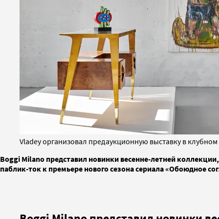
Vladey организовал предаукционную выставку в клубном 
Boggi Milano представил новинки весенне-летней коллекции,
паблик-ток к премьере нового сезона сериала «Обоюдное согл
Boggi Milano представил новинки в