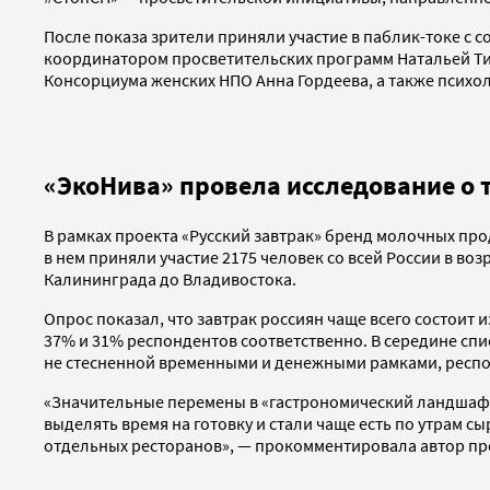
После показа зрители приняли участие в паблик-токе 
координатором просветительских программ Натальей Ти
Консорциума женских НПО Анна Гордеева, а также психол
«ЭкоНива» провела исследование о 
В рамках проекта «Русский завтрак» бренд молочных прод
в нем приняли участие 2175 человек со всей России в воз
Калининграда до Владивостока.
Опрос показал, что завтрак россиян чаще всего состоит
37% и 31% респондентов соответственно. В середине спис
не стесненной временными и денежными рамками, респ
«Значительные перемены в «гастрономический ландшафт
выделять время на готовку и стали чаще есть по утрам с
отдельных ресторанов», — прокомментировала автор пр