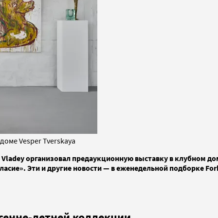
доме Vesper Tverskaya
 Vladey организовал предаукционную выставку в клубном дом
асие». Эти и другие новости — в еженедельной подборке Forb
есенне-летней коллекции