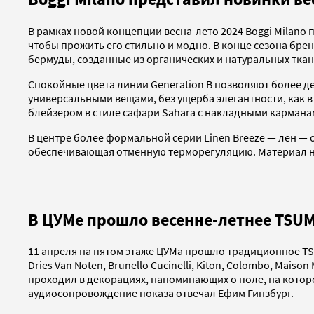
В рамках новой концепции весна-лето 2024 Boggi Milano
чтобы прожить его стильно и модно. В конце сезона бре
бермуды, созданные из органических и натуральных ткан
Спокойные цвета линии Generation B позволяют более д
универсальными вещами, без ущерба элегантности, как 
блейзером в стиле сафари Sahara с накладными кармана
В центре более формальной серии Linen Breeze — лен — о
обеспечивающая отменную терморегуляцию. Материал не 
В ЦУМе прошло весенне-летнее TSUM
11 апреля на пятом этаже ЦУМа прошло традиционное TS
Dries Van Noten, Brunello Cucinelli, Kiton, Colombo, Mais
проходил в декорациях, напоминающих о поле, на котор
аудиосопровождение показа отвечал Ефим Гинзбург.