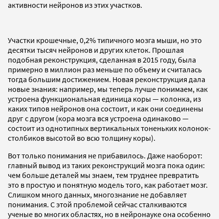
активности нейронов из этих участков.
Участки крошечные, 0,2% типичного мозга мыши, но это
десятки тысяч нейронов и других клеток. Прошлая
подобная реконструкция, сделанная в 2015 году, была
примерно в миллион раз меньше по объему и считалась
тогда большим достижением. Новая реконструкция дала
новые знания: например, мы теперь лучше понимаем, как
устроена функциональная единица коры — колонка, из
каких типов нейронов она состоит, и как они соединены
друг с другом (кора мозга вся устроена одинаково —
состоит из однотипных вертикальных тоненьких колонок-
столбиков высотой во всю толщину коры).
Вот только понимания не прибавилось. Даже наоборот:
главный вывод из таких реконструкций мозга пока один:
чем больше деталей мы знаем, тем труднее превратить
это в простую и понятную модель того, как работает мозг.
Слишком много данных, многознание не добавляет
понимания. С этой проблемой сейчас сталкиваются
ученые во многих областях, но в нейронауке она особенно