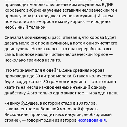
производит молоко с человеческим инсулином. В ДНК
коровьего эмбриона ученые вставили человеческий ген
проинсулина (это предшественник инсулина). А затем
поместили этот эмбрион в матку коровы — и родился
необычный теленок.
Сначала биоинженеры рассчитывали, что корова будет
давать молоко с проинсулином, а потом они очистят его
до инсулина. Но оказалось, что она переработала все
сама. В молоке нашли чистый человеческий гормон —
несколько граммов на литр.
Что это значит для людей? В день средняя корова
производит до 50 литров молока. В таком количестве
будет содержаться 50 граммов инсулина — этого может
хватить на месяц каждодневных инъекций одному
диабетику. А это только одно животное — и за один день.
«Я вижу будущее, в котором стадо в 100 голов,
эквивалентное небольшой молочной ферме в
Висконсине, производит весь инсулин, необходимый
стране», — говорит один из авторов
исследования
.