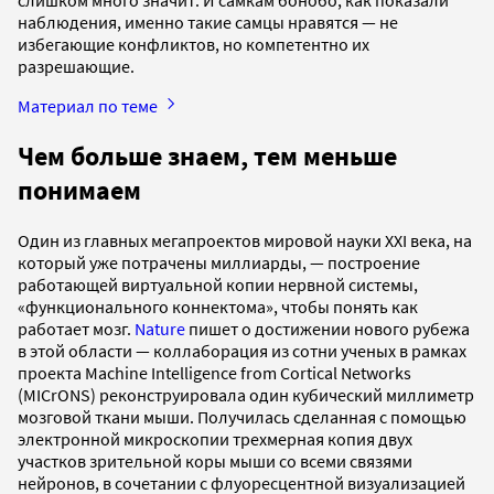
наблюдения, именно такие самцы нравятся — не
избегающие конфликтов, но компетентно их
разрешающие.
Материал по теме
Чем больше знаем, тем меньше
понимаем
Один из главных мегапроектов мировой науки XXI века, на
который уже потрачены миллиарды, — построение
работающей виртуальной копии нервной системы,
«функционального коннектома», чтобы понять как
работает мозг.
Nature
пишет о достижении нового рубежа
в этой области — коллаборация из сотни ученых в рамках
проекта Machine Intelligence from Cortical Networks
(MICrONS) реконструировала один кубический миллиметр
мозговой ткани мыши. Получилась сделанная с помощью
электронной микроскопии трехмерная копия двух
участков зрительной коры мыши со всеми связями
нейронов, в сочетании с флуоресцентной визуализацией