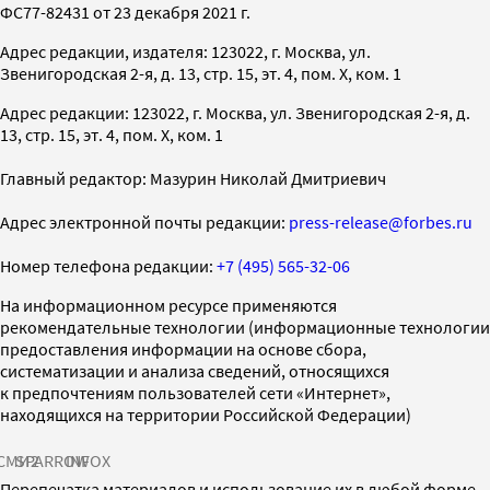
ФС77-82431 от 23 декабря 2021 г.
Адрес редакции, издателя: 123022, г. Москва, ул.
Звенигородская 2-я, д. 13, стр. 15, эт. 4, пом. X, ком. 1
Адрес редакции: 123022, г. Москва, ул. Звенигородская 2-я, д.
13, стр. 15, эт. 4, пом. X, ком. 1
Главный редактор: Мазурин Николай Дмитриевич
Адрес электронной почты редакции:
press-release@forbes.ru
Номер телефона редакции:
+7 (495) 565-32-06
На информационном ресурсе применяются
рекомендательные технологии (информационные технологии
предоставления информации на основе сбора,
систематизации и анализа сведений, относящихся
к предпочтениям пользователей сети «Интернет»,
находящихся на территории Российской Федерации)
СМИ2
SPARROW
INFOX
Перепечатка материалов и использование их в любой форме,