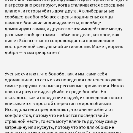
и агрессивно реагируют, когда сталкиваются с соседним
кланом, и готовы убить друг друга. А в либеральных
сообществах бонобо все скрепы подпилены: самцы —
намного большие индивидуалисты, и вообще
доминируют самки, а дружеское взаимодействие между
разными сообществами — обычное дело, которое, как
пишет Science «часто сопровождается проявлением
восторженной сексуальной активности». Может, корень
добра — в «матриархате»?
Ученые считают, что бонобо, как и мы, сами себя
одомашнили, то есть из их поведения постепенно ушли
самые разрушительные агрессивные проявления. Никто
пока ни разу не видел убийств среди бонобо. Но
оказалось, как и поведение людей, их поведение плохо
вписывается в простой стереотип «миролюбивые».
Исследователи предполагают, что они не избегают
конфликтов, потому что не боятся последствий и
страшной мести, то есть могут влепить другому самцу
затрещину или куснуть, потому что это для обоих не
слишком много значит. И самкам бонобо, как показали