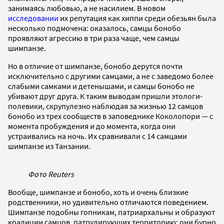
занимаясь любовью, а не насилием. В новом
исследовании
их репутация как хиппи среди обезьян была
несколько подмочена: оказалось, самцы бонобо
проявляют агрессию в три раза чаще, чем самцы
шимпанзе.
Но в отличие от шимпанзе, бонобо дерутся почти
исключительно с другими самцами, а не с заведомо более
слабыми самками и детенышами, и самцы бонобо не
убивают друг друга. К таким выводам пришли этологи-
полевики, скрупулезно наблюдая за жизнью 12 самцов
бонобо из трех сообществ в заповеднике Коколопори — с
момента пробуждения и до момента, когда они
устраивались на ночь. Их сравнивали с 14 самцами
шимпанзе из Танзании.
Фото Reuters
Вообще, шимпанзе и бонобо, хоть и очень близкие
родственники, но удивительно отличаются поведением.
Шимпанзе подобны гопникам, патриархальны и образуют
коалиции самцов, патрулирующих территорию; они бурно