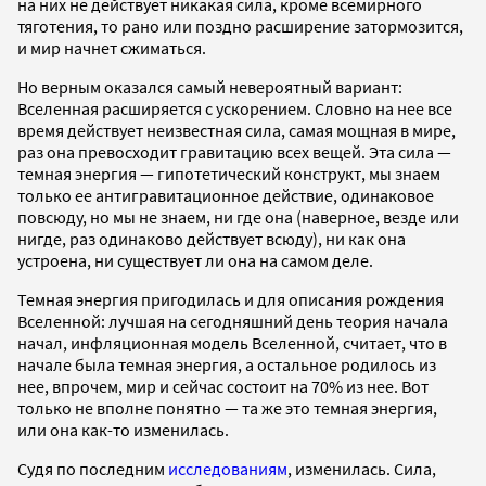
на них не действует никакая сила, кроме всемирного
тяготения, то рано или поздно расширение затормозится,
и мир начнет сжиматься.
Но верным оказался самый невероятный вариант:
Вселенная расширяется с ускорением. Словно на нее все
время действует неизвестная сила, самая мощная в мире,
раз она превосходит гравитацию всех вещей. Эта сила —
темная энергия — гипотетический конструкт, мы знаем
только ее антигравитационное действие, одинаковое
повсюду, но мы не знаем, ни где она (наверное, везде или
нигде, раз одинаково действует всюду), ни как она
устроена, ни существует ли она на самом деле.
Темная энергия пригодилась и для описания рождения
Вселенной: лучшая на сегодняшний день теория начала
начал, инфляционная модель Вселенной, считает, что в
начале была темная энергия, а остальное родилось из
нее, впрочем, мир и сейчас состоит на 70% из нее. Вот
только не вполне понятно — та же это темная энергия,
или она как-то изменилась.
Судя по последним
исследованиям
, изменилась. Сила,