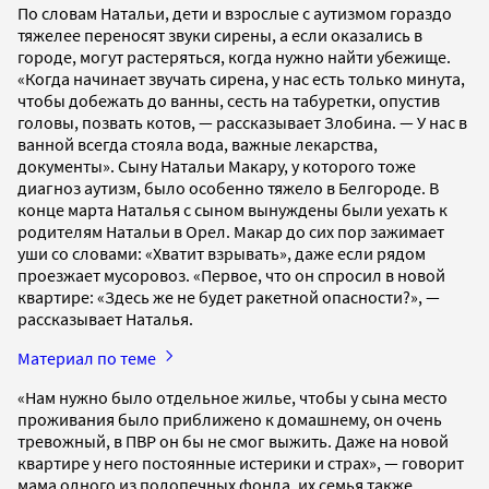
По словам Натальи, дети и взрослые с аутизмом гораздо
тяжелее переносят звуки сирены, а если оказались в
городе, могут растеряться, когда нужно найти убежище.
«Когда начинает звучать сирена, у нас есть только минута,
чтобы добежать до ванны, сесть на табуретки, опустив
головы, позвать котов, — рассказывает Злобина. — У нас в
ванной всегда стояла вода, важные лекарства,
документы». Сыну Натальи Макару, у которого тоже
диагноз аутизм, было особенно тяжело в Белгороде. В
конце марта Наталья с сыном вынуждены были уехать к
родителям Натальи в Орел. Макар до сих пор зажимает
уши со словами: «Хватит взрывать», даже если рядом
проезжает мусоровоз. «Первое, что он спросил в новой
квартире: «Здесь же не будет ракетной опасности?», —
рассказывает Наталья.
Материал по теме
«Нам нужно было отдельное жилье, чтобы у сына место
проживания было приближено к домашнему, он очень
тревожный, в ПВР он бы не смог выжить. Даже на новой
квартире у него постоянные истерики и страх», — говорит
мама одного из подопечных фонда, их семья также