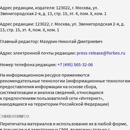
Адрес редакции, издателя: 123022, г. Москва, ул.
Звенигородская 2-я, д. 13, стр. 15, эт. 4, пом. X, ком. 1
Адрес редакции: 123022, г. Москва, ул. Звенигородская 2-я, д.
13, стр. 15, эт. 4, пом. X, ком. 1
Главный редактор: Мазурин Николай Дмитриевич
Адрес электронной почты редакции:
press-release@forbes.ru
Номер телефона редакции:
+7 (495) 565-32-06
На информационном ресурсе применяются
рекомендательные технологии (информационные технологии
предоставления информации на основе сбора,
систематизации и анализа сведений, относящихся
к предпочтениям пользователей сети «Интернет»,
находящихся на территории Российской Федерации)
СМИ2
SPARROW
INFOX
Перепечатка материалов и использование их в любой форме,
в том числе и в электронных СМИ, возможны только с