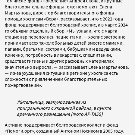
том числе фонд «Поколение» Андрея Скоча, и крупные
благотворительные фонды тоже помогают. Елена
Мартьянова, директор благотворительного фонда
помощи хосписам «Вера», рассказывает, что с 2022 года
фонд поддерживает белгородский хоспис, а в марте 2024-
го объявил отдельный сбор. «Мы узнали, что с марта
стационар переполнен пациентами, — хоспис экстренно
принимает всех тяжелобольных детей вместе с мамами,
папами, братьями, сестрами, бабушками и дедушками.
Конечно, потребность в лекарствах, спецпитании,
средствах гигиены и других расходных материалах
значительно выросла, — рассказывает Елена Мартьянова.
— Из-за ухудшения ситуации в регионе у хосписа есть
сложности с привлечением благотворительных
пожертвований».
Жительница, эвакуированная из
приграничного с Украиной района, в пункте
временного размещения (Фото AP
·
TASS)
Активно поддерживает белгородских коллег и фонд
«Помоги.орг», созданный Антоном Носиком в 2005 году.