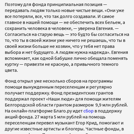
Поэтому для фонда принципиальная позиция —
передавать людям только новые чистые вещи. «Они уже
все потеряли, все, что так долго создавали. И самое
главное в нашей помощи — не обеспечить всех бельем, а
сохранить человека в человеке, — уверена Евгения. —
Согласиться на старую вещь — это будто бы согласиться на
то, что ты в своей жизни уже ничего не решаешь, что ты в
своей жизни больше не хозяин, что у тебя нет права
выбора и нет будущего. А людям нужна надежда». Евгения
вспоминает, как одной бабушке лично обещала поменять
куртку — привезти не красную, а привычного темного
цвета.
Фонд открыл уже несколько сборов на программы
помощи вынужденным переселенцам и регулярно
получает поддержку. Фонд президентских грантов
поддержал проект «Наши люди» для помощи жителям
Белгородской области грантом размером 9,9 млн рублей.
На онлайн-платформе Благо.ру идет
сбор
в поддержку
акций фонда. 27 марта 5 млн рублей на помощь
переселенцам перевел музыкант Егор Крид, помогают и
другие известные артисты и блогеры. Частные фонды, в