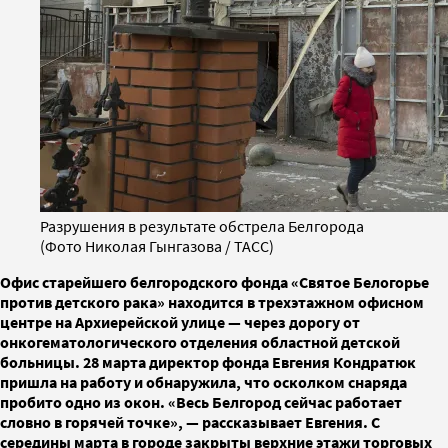
Разрушения в результате обстрела Белгорода
(Фото Николая Гынгазова / ТАСС)
Офис старейшего белгородского фонда «Святое Белогорье
против детского рака» находится в трехэтажном офисном
центре на Архиерейской улице — через дорогу от
онкогематологического отделения областной детской
больницы. 28 марта директор фонда Евгения Кондратюк
пришла на работу и обнаружила, что осколком снаряда
пробито одно из окон. «Весь Белгород сейчас работает
словно в горячей точке», — рассказывает Евгения. С
середины марта в городе закрыты верхние этажи торговых