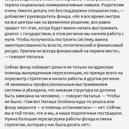
теряли социальные коммуникативные навыки. Родителям
очень тяжело делать это без поддержки специалистов», —
добавляет руководитель фонда. «Но я все время смотрю
на все центры как на временное решение, все равно
придет тот этап, когда будет важно начать выстраивать
диалог с государством, в этом регионе мы начнем работу с
нуля. Чтобы получилось построить систему, важна
заинтересованность власти, политический и финансовый
ресурс. Причем не всегда финансовый на первом месте»,
— говорит Наталья.
Сейчас фонд собирает деньги не только на адресную
помощь вынужденным переселенцам, но прежде всего на
пересмотр стратегии и начало работы в другом регионе.
«Я занимаюсь профессиональным выстраиванием
системы и убеждена, что никакая структура не должна
быть завязана на человеке, — говорит Наталья. — Чтобы
не было: «Там вот Наташа Злобина куда-то уехала или
фонд закрылся — и помощь остановилась» — нет. Сейчас
мы в той точке, что и мы, и наши подопечные пострадали.
Нужна большая перезагрузка работы фонда и смена
стратегии, которая у нас была десять лет».