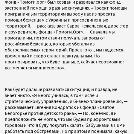
Фонд «Помоги.орг» был создан и развивался как фонд
экстренной помощи в разных ситуациях. «Проект помощи
приграничным территориям вырос у нас из проекта
помощи беженцам с Украины и присоединенных
территорий, — рассказывает Сарра Нежельская, директор
и соучредитель фонда «Помоги.Орг». — Сначала мы
помогали им, потом стали получать запросы от
российских беженцев, которые убегали из
обстреливаемых территорий. Проект этот, мы надеемся,
временный и скоро станет неактуальным. Но
прогнозировать, что будет дальше, сейчас невозможно:
все меняется молниеносно».
Как будет дальше развиваться ситуация, и правда, не
знает никто. «Я много училась, в том числе и
стратегическому управлению, и бизнес-планированию, —
рассказывает Евгения Кондратюк из фонда «Святое
Белогорье против детского рака». — Но, конечно, я и
предположить не могла, что мы будем прифронтовым
городом и что я буду покупать халаты бабушками в ПВР и
работать под обстрелами. Но при этом я понимала, какую