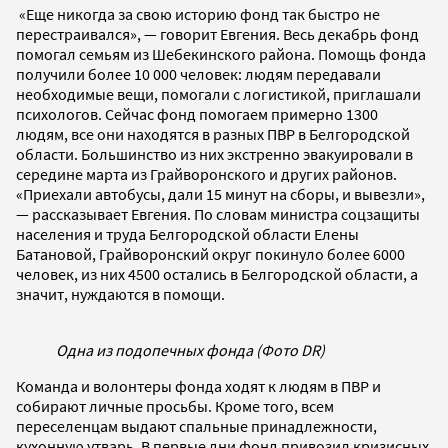
«Еще никогда за свою историю фонд так быстро не
перестраивался», — говорит Евгения. Весь декабрь фонд
помогал семьям из Шебекинского района. Помощь фонда
получили более 10 000 человек: людям передавали
необходимые вещи, помогали с логистикой, приглашали
психологов. Сейчас фонд помогаем примерно 1300
людям, все они находятся в разных ПВР в Белгородской
области. Большинство из них экстренно эвакуировали в
середине марта из Грайворонского и других районов.
«Приехали автобусы, дали 15 минут на сборы, и вывезли»,
— рассказывает Евгения. По словам министра соцзащиты
населения и труда Белгородской области Елены
Батановой, Грайворонский округ покинуло более 6000
человек, из них 4500 остались в Белгородской области, а
значит, нуждаются в помощи.
Одна из подопечных фонда (Фото DR)
Команда и волонтеры фонда ходят к людям в ПВР и
собирают личные просьбы. Кроме того, всем
переселенцам выдают спальные принадлежности,
кухонную утварь. В первые дни фонд привозил кризисных