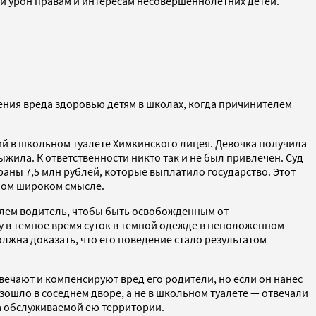
й урон правам и интересам несовершеннолетних детей.
нения вреда здоровью детям в школах, когда причинителем
й в школьном туалете Химкинского лицея. Девочка получила
жила. К ответственности никто так и не был привлечен. Суд
ны 7,5 млн рублей, которые выплатило государство. Этот
мом широком смысле.
билем водитель, чтобы быть освобожденным от
гу в темное время суток в темной одежде в неположенном
лжна доказать, что его поведение стало результатом
вечают и компенсируют вред его родители, но если он нанес
зошло в соседнем дворе, а не в школьном туалете — отвечали
на обслуживаемой ею территории.