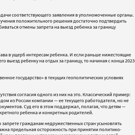
подачи соответствующего заявления в уполномоченные органы.
олучения положительного решения достаточно подтвердить
биваться отмены запрета на выезд ребенка за границу
ава в ущерб интересам ребенка. И если раньше нижестоящие
 выезд ребенку на отдых за границу, то начиная с конца 2023
венное государство» в текущих геополитических условиях
тствия согласия одного из них на это. Классический пример:
одом из России компании — ее текущего работодателя, но не
окументов. Суд его в этом поддержал, полагая, что детям —
нкретного ребенка и конкретных родителей.
 запрете гражданам недружественных стран усыновлять
важна предельная осторожность при принятии политико-