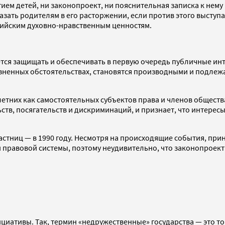
тием детей, ни законопроект, ни пояснительная записка к нему
азать родителям в его расторжении, если против этого выступа
сийским духовно-нравственным ценностям.
ся защищать и обеспечивать в первую очередь публичные инте
ненных обстоятельствах, становятся производными и подлежа
етних как самостоятельных субъектов права и членов обществ
ств, посягательств и дискриминаций, и признает, что интере
астниц — в 1990 году. Несмотря на происходящие события, п
 правовой системы, поэтому неудивительно, что законопроект
циативы. Так, термин «недружественные» государства — это т