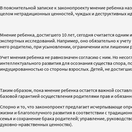
В пояснительной записке к законопроекту мнение ребенка наз
целом нетрадиционных ценностей, чуждых и деструктивных идей
Мнение ребенка, достигшего 10 лет, сегодня считается одним
экспертных исследований. Например, оно обязательно к учету
него родителю, при усыновлении, ограничении или лишении р
Учет мнения ребенка не равнозначен согласию с ним. Но несог
интеллектуального развития для осознания существа спора, 
индуцированностью со стороны взрослых. Детей, не достигших
Таким образом, пока мнение ребенка остается важной составля
базовой гарантией осуществления родителями прав и обязанно
Спорно и то, что законопроект предлагает исчерпывающе опре
жизни и благополучного развития в соответствии с традицио
семья и сохранение брака родителей; управление, руководств
духовно-нравственных ценностях).