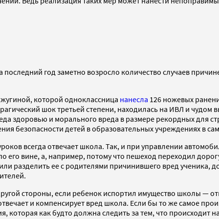
чений. Ведь реализация таких мер может нанести непоправимы
 За последний год заметно возросло количество случаев причи
Мажугиной, которой одноклассница
нанесла
126 ножевых ранени
агический шок третьей степени, находилась на ИВЛ и чудом вы
а здоровью и морального вреда в размере рекордных для стра
ния безопасности детей в образовательных учреждениях в са
 уроков всегда отвечает школа. Так, и при управлении автомо
по его вине, а, например, потому что пешеход переходил доро
или разделить ее с родителями причинившего вред ученика, до
ителей.
 другой стороны, если ребенок испортил имущество школы — от
твечает и компенсирует вред школа. Если бы то же самое прои
, которая как будто должна следить за тем, что происходит 