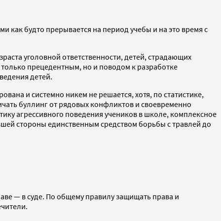
и как будто прерывается на период учебы и на это время с
зраста уголовной ответственности, детей, страдающих
 только прецедентным, но и поводом к разработке
ведения детей.
вана и системно никем не решается, хотя, по статистике,
ичать буллинг от рядовых конфликтов и своевременно
ику агрессивного поведения учеников в школе, комплексное
авшей стороны единственным средством борьбы с травлей до
лаве — в суде. По общему правилу защищать права и
ечители.