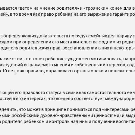
ывается «ветом на мнение родителя» и «троянским конем для в
», в то время как право ребенка на его выражение гарантиров
 из определяющих доказательств по ряду семейных дел наряду 
 судом при определении его места жительства с одним из род
одителя родительских прав, восстановлении в них и некоторы
ласие с тем, что хочет ребенок, суд должен мотивировать, нап
последствий выражаемого мнения и собственных интересов, с
 10 лет, как правило, опрашивают органы опеки и попечительс
ющей его правового статуса в семье как самостоятельного ее ч
стей в его интересах, что всецело соответствует международн
делить, что может в принципе пониматься под «интересами ре
нными российскими духовно-нравственными ценностями) и выде
о родителя ребенком и контроль над ним и получение воспита