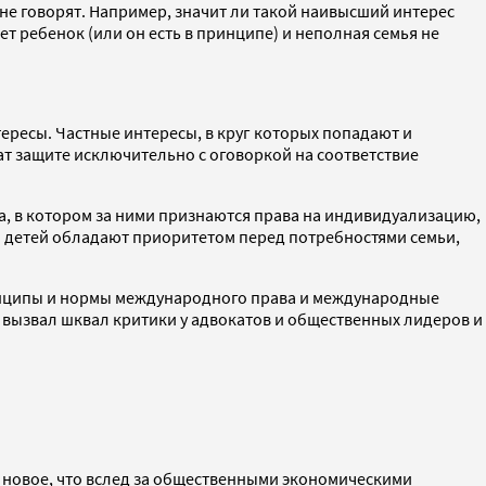
 не говорят. Например, значит ли такой наивысший интерес
ет ребенок (или он есть в принципе) и неполная семья не
ресы. Частные интересы, в круг которых попадают и
т защите исключительно с оговоркой на соответствие
а, в котором за ними признаются права на индивидуализацию,
сы детей обладают приоритетом перед потребностями семьи,
ринципы и нормы международного права и международные
 вызвал шквал критики у адвокатов и общественных лидеров и
о новое, что вслед за общественными экономическими