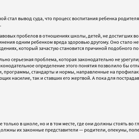
й стал вывод суда, что процесс воспитания ребенка родителям
.
авовых пробелов в отношениях школы, детей, не достигших во
инения одним ребенком вреда здоровью другому. Оно стало не
ждениях, который зачастую становится причиной подобного по
льно серьезная проблема, которая законодательно не урегулиро
Законодательное определение этого понятия позволило бы отл
, программы, стандарты и нормы, направленные на профилакт
ющих насилие, так и ставших его жертвой. А пока для пострад
только в школе, но и в том месте, где они должны стоять во г
 должны их законные представители — родители, опекуны, поп