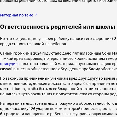
правовых решений, состоящих во введении запретов и ограни
Материал по теме
Ответственность родителей или школы
Но что же делать, когда вред ребенку наносит его сверстник?
вреда становится такой же ребенок.
Самым громким в 2024 году стало дело пятиклассницы Сони 
тяжкий вред здоровью, потеряла много крови, испытала геморр
присудил
семье пострадавшей материальную компенсацию вред
случай вынес на общественное обсуждение проблему обеспече
По закону за причиненный ученикам вред друг другу во время
ответственности, должен доказать, что вред был причинен не 
месте. Школа, чтобы быть освобожденной от ответственности 
ненадлежащего воспитания и попустительства со стороны род
На первый взгляд, все выглядит разумно и обоснованно. Но, с
однокласснику 126 ударов ножом, который принес из дома, — о
бы родители нападавшего ребенка, а не управляющая компания