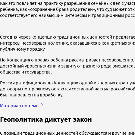
Как это повлияет на практику разрешения семейных дел с учас
ребенка, как «сохранение брака родителей», что суд может отк
соответствует его наивысшим интересам и традиционным рос
Сегодня через концепцию традиционных ценностей предлагает
интересы несовершеннолетних, оказавшихся в конкретных жиз
публичному порядку.
Но Конвенция о правах ребенка рассматривает несовершеннол
достойный уровень жизни и защиту от разного рода вмешатель
общества и государства.
Россия ратифицировала Конвенцию одной из первых стран-уч
договоры по-прежнему остаются составной частью российской
был направлен на доработку.
Материал по теме
Геополитика диктует закон
С позиции традиционных ценностей обсуждаются и другие ини