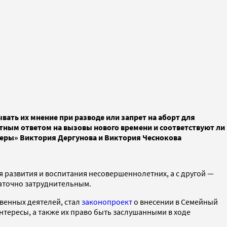
ать их мнение при разводе или запрет на аборт для
атным ответом на вызовы нового времени и соответствуют ли
неры» Виктория Дергунова и Виктория Чеснокова
я развития и воспитания несовершеннолетних, а с другой —
таточно затруднительным.
венных деятелей, стал
законопроект
о внесении в Семейный
тересы, а также их право быть заслушанными в ходе