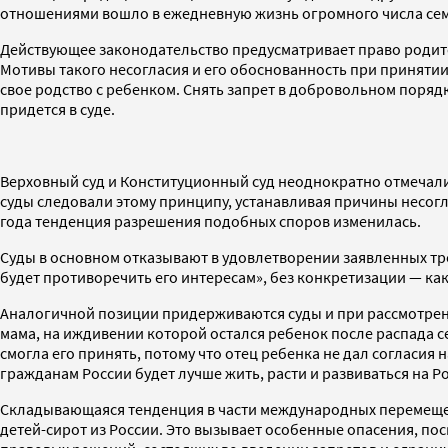
отношениями вошло в ежедневную жизнь огромного числа семе
Действующее законодательство предусматривает право родите
Мотивы такого несогласия и его обоснованность при приняти
свое родство с ребенком. Снять запрет в добровольном порядк
придется в суде.
Верховный суд и Конституционный суд неоднократно отмечали
суды следовали этому принципу, устанавливая причины несогла
года тенденция разрешения подобных споров изменилась.
Суды в основном отказывают в удовлетворении заявленных тре
будет противоречить его интересам», без конкретизации — ка
Аналогичной позиции придерживаются суды и при рассмотрении 
мама, на иждивении которой остался ребенок после распада се
смогла его принять, потому что отец ребенка не дал согласия 
гражданам России будет лучше жить, расти и развиваться на 
Складывающаяся тенденция в части международных перемеще
детей-сирот из России. Это вызывает особенные опасения, п