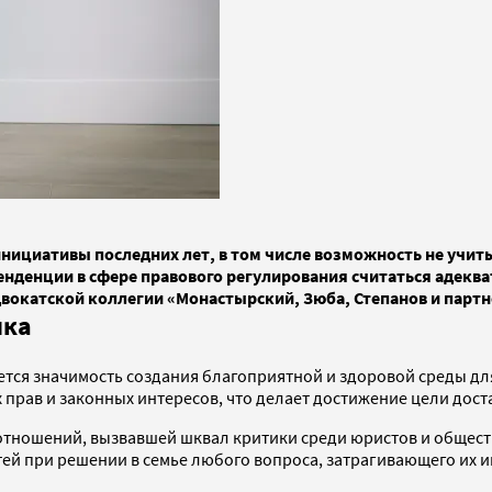
ициативы последних лет, в том числе возможность не учитыв
тенденции в сфере правового регулирования считаться адекв
двокатской коллегии «Монастырский, Зюба, Степанов и парт
нка
ется значимость создания благоприятной и здоровой среды дл
 прав и законных интересов, что делает достижение цели дос
 отношений, вызвавшей шквал критики среди юристов и общест
й при решении в семье любого вопроса, затрагивающего их ин