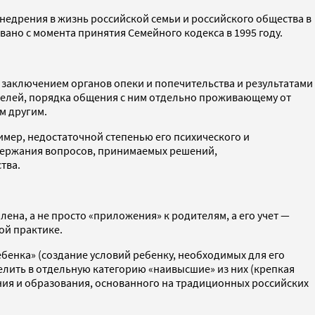
недрения в жизнь российской семьи и российского общества в
ано с момента принятия Семейного кодекса в 1995 году.
с заключением органов опеки и попечительства и результатами
ителей, порядка общения с ним отдельно проживающему от
м другим.
ример, недостаточной степенью его психического и
одержания вопросов, принимаемых решений,
тва.
лена, а не просто «приложения» к родителям, а его учет —
ой практике.
бенка» (создание условий ребенку, необходимых для его
лить в отдельную категорию «наивысшие» из них (крепкая
ния и образования, основанного на традиционных российских