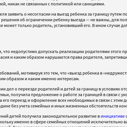
й, никак не связанных с политикой или санкциями.
ля заявить о несогласии на выезд ребенка за границу путем 
и решения об ограничении ребенку выезда — не важны, для п
е может только родитель, установивший его. В ином случае до
, что недопустимо допускать реализацию родителями этого пр
сия и каким образом нарушаются права родителя, запретившего
бований, мотивируя это тем, что «выезд ребенка в «недружест
ким образом и каким именно интересам.
дел о переезде родителей и детей за границу в условиях отсу
мьи, получила предложение о работе за границей в связи с ух
на его переезд и оформление всех необходимых в связи с этим д
Родине без учета семейных и иных жизненных обстоятельств ко
ний детей получила законодательное развитие в
инициативе
о
оскольку именно в сфере семейных отношений исключительно 