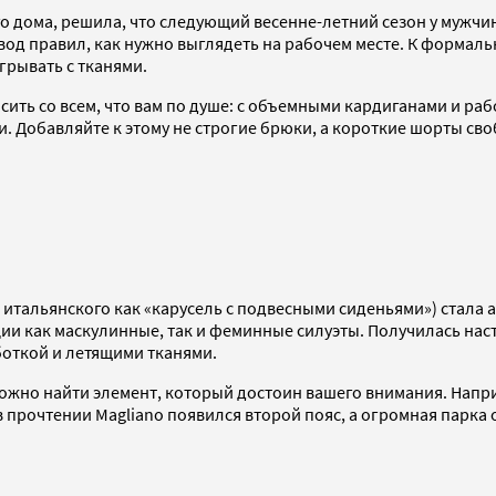
дома, решила, что следующий весенне-летний сезон у мужчин 
свод правил, как нужно выглядеть на рабочем месте. К формал
грывать с тканями.
ить со всем, что вам по душе: с объемными кардиганами и ра
. Добавляйте к этому не строгие брюки, а короткие шорты св
с итальянского как «карусель с подвесными сиденьями») стала
ии как маскулинные, так и феминные силуэты. Получилась нас
откой и летящими тканями.
можно найти элемент, который достоин вашего внимания. Напр
в прочтении Magliano появился второй пояс, а огромная парк