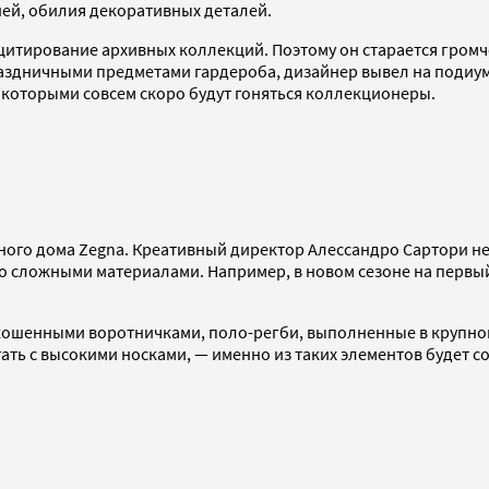
ней, обилия декоративных деталей.
и цитирование архивных коллекций. Поэтому он старается гром
раздничными предметами гардероба, дизайнер вывел на подиу
 которыми совсем скоро будут гоняться коллекционеры.
ного дома Zegna. Креативный директор Алессандро Сартори не
 сложными материалами. Например, в новом сезоне на первый
кошенными воротничками, поло-регби, выполненные в крупной
ать с высокими носками, — именно из таких элементов будет с