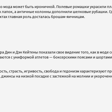
 мода может быть ироничной. Полевые ромашки украсили плать
их лапок, а античные колонны дополнили шелковые рубашки. Г
ектах главная роль досталась брошам-яичницам.
ра Дин и Дэн Кейтены показали свое видение того, как в моде 
ваются с униформой атлетов — боксерскими поясами и шортами
сть, страсть, игривость, свобода и гедонизм характеризуют п
, джинсы на низкой посадке с застежкой на молнии и укороч