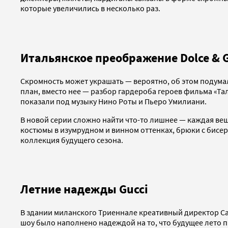
которые увеличились в несколько раз.
Итальянское преображение Dolce & 
Скромность может украшать — вероятно, об этом подумал
план, вместо нее — разбор гардероба героев фильма «Т
показали под музыку Нино Роты и Пьеро Умилиани.
В новой серии сложно найти что-то лишнее — каждая вещ
костюмы в изумрудном и винном оттенках, брюки с бисе
коллекция будущего сезона.
Летние надежды Gucci
В здании миланского Триеннале креативный директор Саб
шоу было наполнено надеждой на то, что будущее лето п