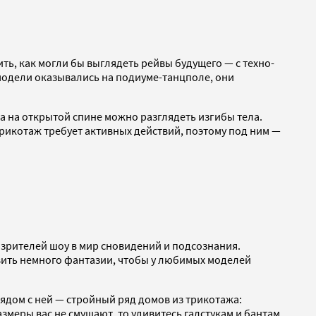
ь, как могли бы выглядеть рейвы будущего — с техно-
к модели оказывались на подиуме-танцполе, они
а на открытой спине можно разглядеть изгибы тела.
трикотаж требует активных действий, поэтому под ним —
 зрителей шоу в мир сновидений и подсознания.
авить немного фантазии, чтобы у любимых моделей
 Рядом с ней — стройный ряд домов из трикотажа:
меры вас не смущают, то удивитесь галстукам и бантам,