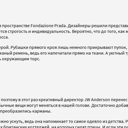
пространстве Fondazione Prada. Дизайнеры решили представит
тся строгость и индивидуальность. Вероятно, что до того, ка
сса.
ерой. Рубашки прямого кроя лишь немного прикрывают пупок, 
жаный ремень, ведь его напечатали прямо на ткани. А уютный 
ь окружающим торс.
поэтому в этот раз креативный директор JW Anderson перенес
обычные вещи могут меняться в нашей голове. Достаточно доб
 преобразились карманы.
ожно уснуть, ведь она напоминает то самое одеяло из детства.
британских коттеджей, на которых сидят птицы. И если эти раз