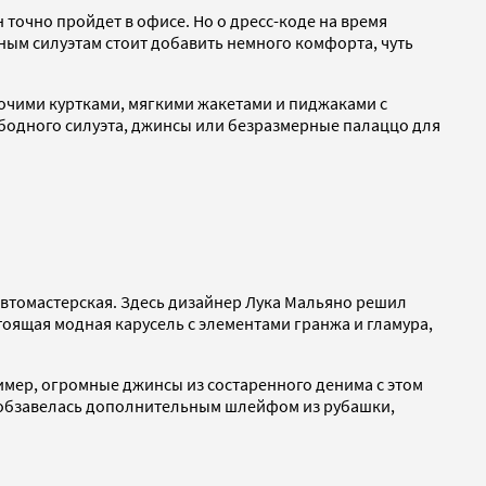
точно пройдет в офисе. Но о дресс-коде на время
ьным силуэтам стоит добавить немного комфорта, чуть
бочими куртками, мягкими жакетами и пиджаками с
ободного силуэта, джинсы или безразмерные палаццо для
 автомастерская. Здесь дизайнер Лука Мальяно решил
тоящая модная карусель с элементами гранжа и гламура,
имер, огромные джинсы из состаренного денима с этом
а обзавелась дополнительным шлейфом из рубашки,