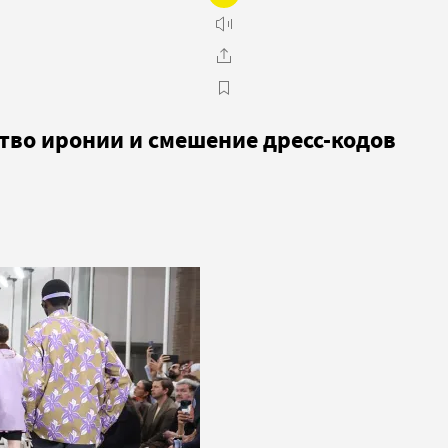
тво иронии и смешение дресс-кодов