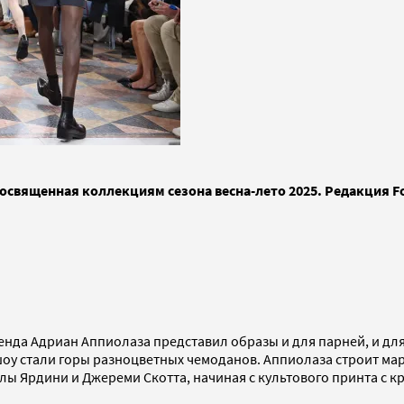
освященная коллекциям сезона весна-лето 2025. Редакция For
нда Адриан Аппиолаза представил образы и для парней, и для
оу стали горы разноцветных чемоданов. Аппиолаза строит мар
лы Ярдини и Джереми Скотта, начиная с культового принта с 