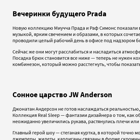
Вечеринки будущего Prada
Новую коллекцию Миучча Прада и Раф Симонс показали в 
музыкой, ярким свечением и образами, в которых сочетае
проводили целый рабочий день в офисе под надзором бо
Сейчас же они могут расслабиться и насладиться атмосф
Посадка брюк становится все ниже — теперь не нужен ко
комбинезон, который можно расстегнуть, чтобы показат
Сонное царство JW Anderson
Джонатан Андерсон не готов наслаждаться реальностью, 
Коллекция Real Sleep — фантазии дизайнера о том, как 
неожиданно увеличились рукава, растянулись плечи или
Главный герой шоу — стеганая куртка, в которой точно м
джемперы, жилеты, кардиганы связаны в форме скромных 