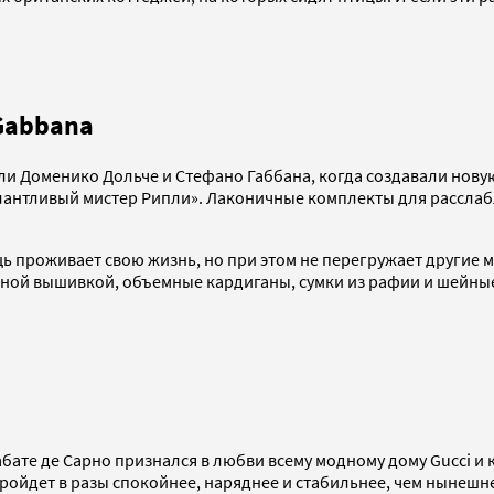
Gabbana
и Доменико Дольче и Стефано Габбана, когда создавали новую
алантливый мистер Рипли». Лаконичные комплекты для рассла
ь проживает свою жизнь, но при этом не перегружает другие м
рной вышивкой, объемные кардиганы, сумки из рафии и шейные
ате де Сарно признался в любви всему модному дому Gucci и 
ройдет в разы спокойнее, наряднее и стабильнее, чем нынешн