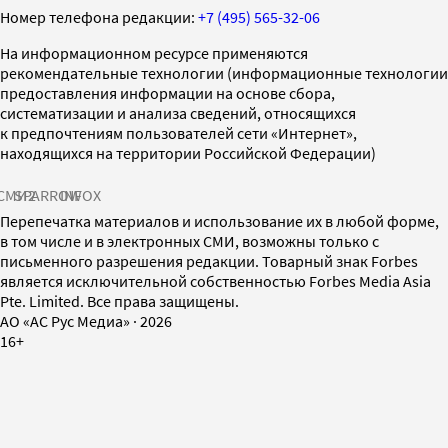
Номер телефона редакции:
+7 (495) 565-32-06
На информационном ресурсе применяются
рекомендательные технологии (информационные технологии
предоставления информации на основе сбора,
систематизации и анализа сведений, относящихся
к предпочтениям пользователей сети «Интернет»,
находящихся на территории Российской Федерации)
СМИ2
SPARROW
INFOX
Перепечатка материалов и использование их в любой форме,
в том числе и в электронных СМИ, возможны только с
письменного разрешения редакции. Товарный знак Forbes
является исключительной собственностью Forbes Media Asia
Pte. Limited. Все права защищены.
AO «АС Рус Медиа»
·
2026
16+