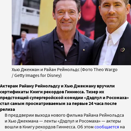
Хью Джекман и Райан Рейнольдс (Фото Theo Wargo
/ Getty Images for Disney)
Актерам Райану Рейнольдсу и Хью Джекману вручили
сертификаты Книги рекордов Гиннесса. Тизер их
предстоящей супергеройской комедии «Дэдпул и Росомаха»
стал самым просматриваемым за первые 24 часа после
релиза
В преддверии выхода нового фильма Райана Рейнольдса
и Хью Джекмана — ленты «Дэдпул и Росомаха» — актеры
вошли в Книгу рекордов Гиннесса. Об этом
сообщается
на