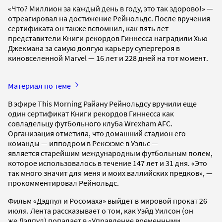
«Что? Миллион за каждый день в году, это так здорово!» —
отреагировал на достижение Рейнольдс. После вручения
сертификата он также вспомнил, как пять лет
представители Книги рекордов Гиннесса наградили Хью
Джекмана за самую долгую карьеру супергероя в
киновселенной Marvel — 16 лет и 228 дней на тот момент.
Материал по теме
В эфире This Morning Райану Рейнольдсу вручили еще
один сертификат Книги рекордов Гиннесса как
совладельцу футбольного клуба Wrexham AFC.
Организация отметила, что домашний стадион его
команды — ипподром в Рексхэме в Уэльс —
является старейшим международным футбольным полем,
которое использовалось в течение 147 лет и 31 дня. «Это
так много значит для меня и моих валлийских предков», —
прокомментировал Рейнольдс.
Фильм «Дэдпул и Росомаха» выйдет в мировой прокат 26
июля. Лента рассказывает о том, как Уэйд Уилсон (он
же Дэдпул) попадает в «Управление временными