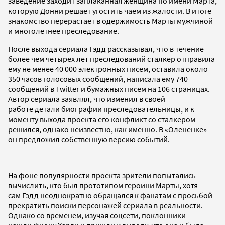
заведение заходит заплаканная женщина по имени Марта,
которую Донни решает угостить чаем из жалости. В итоге
знакомство перерастает в одержимость Марты мужчиной
и многолетнее преследование.
После выхода сериала Гэдд рассказывал, что в течение
более чем четырех лет преследований сталкер отправила
ему не менее 40 000 электронных писем, оставила около
350 часов голосовых сообщений, написала ему 740
сообщений в Twitter и бумажных писем на 106 страницах.
Автор сериала заявлял, что изменил в своей
работе детали биографии преследовательницы, и к
моменту выхода проекта его конфликт со сталкером
решился, однако неизвестно, как именно. В «Олененке»
он предложил собственную версию событий.
На фоне популярности проекта зрители попытались
вычислить, кто был прототипом героини Марты, хотя
сам Гэдд неоднократно обращался к фанатам с просьбой
прекратить поиски персонажей сериала в реальности.
Однако со временем, изучая соцсети, поклонники