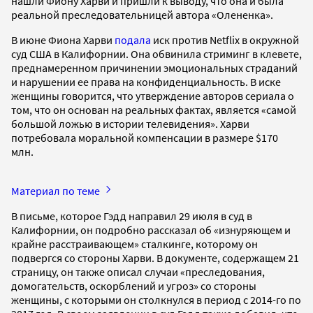
нашли Фиону Харви и пришли к выводу, что она и была
реальной преследовательницей автора «Олененка».
В июне Фиона Харви
подала
иск против Netflix в окружной
суд США в Калифорнии. Она обвинила стриминг в клевете,
преднамеренном причинении эмоциональных страданий
и нарушении ее права на конфиденциальность. В иске
женщины говорится, что утверждение авторов сериала о
том, что он основан на реальных фактах, является «самой
большой ложью в истории телевидения». Харви
потребовала моральной компенсации в размере $170
млн.
Материал по теме
В письме, которое Гэдд направил 29 июля в суд в
Калифорнии, он подробно рассказал об «изнуряющем и
крайне расстраивающем» сталкинге, которому он
подвергся со стороны Харви. В документе, содержащем 21
страницу, он также описал случаи «преследования,
домогательств, оскорблений и угроз» со стороны
женщины, с которыми он столкнулся в период с 2014-го по