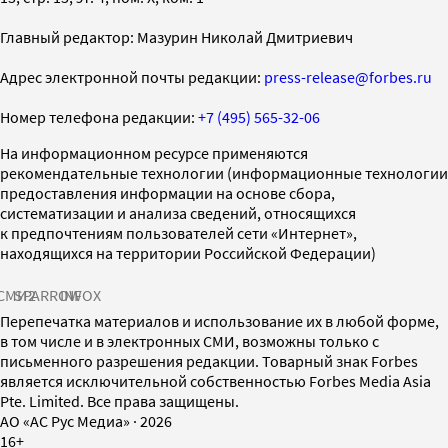
Главный редактор: Мазурин Николай Дмитриевич
Адрес электронной почты редакции:
press-release@forbes.ru
Номер телефона редакции:
+7 (495) 565-32-06
На информационном ресурсе применяются
рекомендательные технологии (информационные технологии
предоставления информации на основе сбора,
систематизации и анализа сведений, относящихся
к предпочтениям пользователей сети «Интернет»,
находящихся на территории Российской Федерации)
СМИ2
SPARROW
INFOX
Перепечатка материалов и использование их в любой форме,
в том числе и в электронных СМИ, возможны только с
письменного разрешения редакции. Товарный знак Forbes
является исключительной собственностью Forbes Media Asia
Pte. Limited. Все права защищены.
AO «АС Рус Медиа»
·
2026
16+