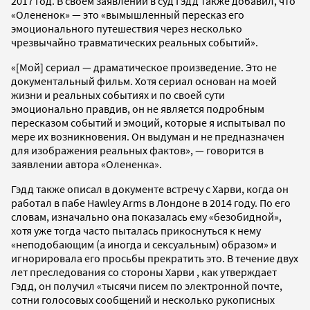
2017 год. В своем заявлении в суд Гэдд также добавил, что
«Олененок» — это «вымышленный пересказ его
эмоционального путешествия через несколько
чрезвычайно травматических реальных событий».
«[Мой] сериал — драматическое произведение. Это не
документальный фильм. Хотя сериал основан на моей
жизни и реальных событиях и по своей сути
эмоционально правдив, он не является подробным
пересказом событий и эмоций, которые я испытывал по
мере их возникновения. Он выдуман и не предназначен
для изображения реальных фактов», — говорится в
заявлении автора «Олененка».
Гэдд также описал в документе встречу с Харви, когда он
работал в пабе Hawley Arms в Лондоне в 2014 году. По его
словам, изначально она показалась ему «безобидной»,
хотя уже тогда часто пыталась прикоснуться к нему
«неподобающим (а иногда и сексуальным) образом» и
игнорировала его просьбы прекратить это. В течение двух
лет преследования со стороны Харви , как утверждает
Гэдд, он получил «тысячи писем по электронной почте,
сотни голосовых сообщений и несколько рукописных