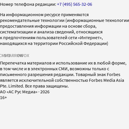
Номер телефона редакции:
+7 (495) 565-32-06
На информационном ресурсе применяются
рекомендательные технологии (информационные технологии
предоставления информации на основе сбора,
систематизации и анализа сведений, относящихся
к предпочтениям пользователей сети «Интернет»,
находящихся на территории Российской Федерации)
СМИ2
SPARROW
INFOX
Перепечатка материалов и использование их в любой форме,
в том числе и в электронных СМИ, возможны только с
письменного разрешения редакции. Товарный знак Forbes
является исключительной собственностью Forbes Media Asia
Pte. Limited. Все права защищены.
AO «АС Рус Медиа»
·
2026
16+