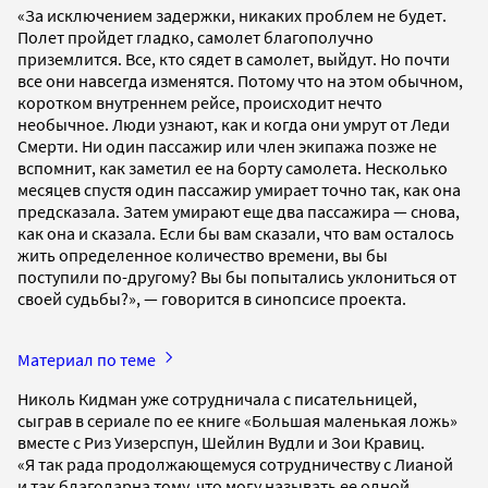
«За исключением задержки, никаких проблем не будет.
Полет пройдет гладко, самолет благополучно
приземлится. Все, кто сядет в самолет, выйдут. Но почти
все они навсегда изменятся. Потому что на этом обычном,
коротком внутреннем рейсе, происходит нечто
необычное. Люди узнают, как и когда они умрут от Леди
Смерти. Ни один пассажир или член экипажа позже не
вспомнит, как заметил ее на борту самолета. Несколько
месяцев спустя один пассажир умирает точно так, как она
предсказала. Затем умирают еще два пассажира — снова,
как она и сказала. Если бы вам сказали, что вам осталось
жить определенное количество времени, вы бы
поступили по-другому? Вы бы попытались уклониться от
своей судьбы?», — говорится в синопсисе проекта.
Материал по теме
Николь Кидман уже сотрудничала с писательницей,
сыграв в сериале по ее книге «Большая маленькая ложь»
вместе с Риз Уизерспун, Шейлин Вудли и Зои Кравиц.
«Я так рада продолжающемуся сотрудничеству с Лианой
и так благодарна тому, что могу называть ее одной