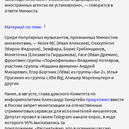
иностранных агентах не установлено», — говорится в
ответе Минюста.
Материал по теме
Среди популярных музыкантов, признанных Минюстом
иноагентами, — Noize MC (Иван Алексеев), Oxxxymiron
(Мирон Федоров), Земфира, Борис Гребенщиков,
Монеточка (Елизавета Гырдымова), Face (Иван Дремин),
фронтмен группы «Порнофильмы» Владимир Котляров,
участник группы «Машина времени» Андрей
Макаревич, Егор Бортник (Лёва) из группы «Би-2», Илья
Прусикин из группы Little Big, Алишер Моргенштерн и
другие.
Ранее, в августе, глава думского Комитета по
информполитике Александр Хинштейн
предложил
ввести
в России запрет монетизации на отечественных
стриминговых сервисах для исполнителей-иноагентов.
Депутат провел в своем Telegram-канале опрос, в ходе
которого 95% высказались за
предложение. «Рассчитываю, что в осеннюю сессию