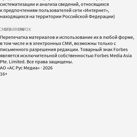
систематизации и анализа сведений, относящихся
к предпочтениям пользователей сети «Интернет»,
находящихся на территории Российской Федерации)
СМИ2
SPARROW
INFOX
Перепечатка материалов и использование их в любой форме,
в том числе и в электронных СМИ, возможны только с
письменного разрешения редакции. Товарный знак Forbes
является исключительной собственностью Forbes Media Asia
Pte. Limited. Все права защищены.
AO «АС Рус Медиа»
·
2026
16+