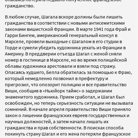
гражданство.
В любом случае, Шагала вскоре должны были лишить
гражданства в соответствии с новыми антисемитскими
законами вишистской Франции. В марте 1941 года Фрай и
Гарри Бингем, американский генеральный консул в
Марселе, провели выходные с Шагалом в его студии в
Горде и сумели убедить художника уехать из Франции в
Америку. В преддверии отъезда Шагал с женой сняли
номер в гостинице в Марселе, но во время полицейской
облавы художника арестовали и взяли под стражу.
Опасаясь худшего, Белла обратилась за помощью к Фраю,
который немедленно позвонил в префектуру и
пригрозил, что опозорит полицию и все правительство
Виши, сообщив в «Ньюйорк таймс» о задержании
знаменитого художника. Прием сработал, и Шагал был
освобожден, но теперь серьезность ситуации не вызывала
сомнений. В начале апреля правительство Виши приняло
закон о лишении французских евреев государственных и
научных должностей, а затем начало лишать их
гражданства и прав собственности. В поисках способа
покинуть страну Шагал и его жена потеряли французское