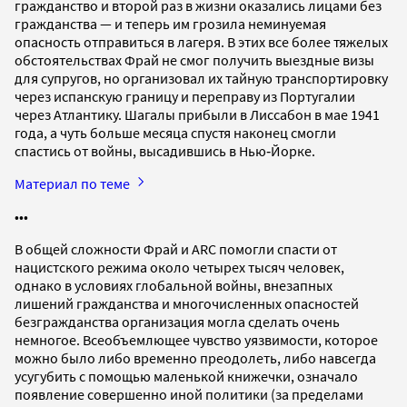
гражданство и второй раз в жизни оказались лицами без
гражданства — и теперь им грозила неминуемая
опасность отправиться в лагеря. В этих все более тяжелых
обстоятельствах Фрай не смог получить выездные визы
для супругов, но организовал их тайную транспортировку
через испанскую границу и переправу из Португалии
через Атлантику. Шагалы прибыли в Лиссабон в мае 1941
года, а чуть больше месяца спустя наконец смогли
спастись от войны, высадившись в Нью‐Йорке.
Материал по теме
•••
В общей сложности Фрай и ARC помогли спасти от
нацистского режима около четырех тысяч человек,
однако в условиях глобальной войны, внезапных
лишений гражданства и многочисленных опасностей
безгражданства организация могла сделать очень
немногое. Всеобъемлющее чувство уязвимости, которое
можно было либо временно преодолеть, либо навсегда
усугубить с помощью маленькой книжечки, означало
появление совершенно иной политики (за пределами