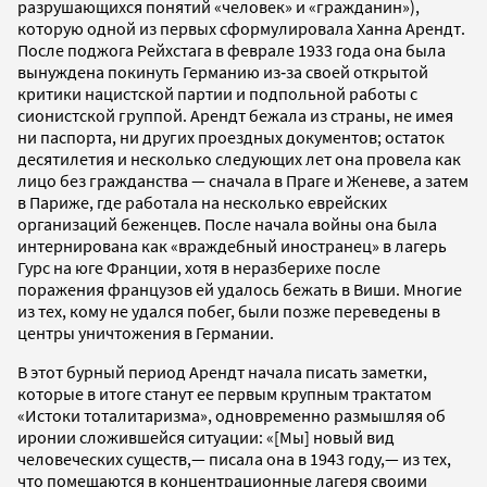
разрушающихся понятий «человек» и «гражданин»),
которую одной из первых сформулировала Ханна Арендт.
После поджога Рейхстага в феврале 1933 года она была
вынуждена покинуть Германию из‐за своей открытой
критики нацистской партии и подпольной работы с
сионистской группой. Арендт бежала из страны, не имея
ни паспорта, ни других проездных документов; остаток
десятилетия и несколько следующих лет она провела как
лицо без гражданства — сначала в Праге и Женеве, а затем
в Париже, где работала на несколько еврейских
организаций беженцев. После начала войны она была
интернирована как «враждебный иностранец» в лагерь
Гурс на юге Франции, хотя в неразберихе после
поражения французов ей удалось бежать в Виши. Многие
из тех, кому не удался побег, были позже переведены в
центры уничтожения в Германии.
В этот бурный период Арендт начала писать заметки,
которые в итоге станут ее первым крупным трактатом
«Истоки тоталитаризма», одновременно размышляя об
иронии сложившейся ситуации: «[Мы] новый вид
человеческих существ,— писала она в 1943 году,— из тех,
что помещаются в концентрационные лагеря своими