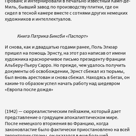
Прованс и интернировали в печально известный Камп‐де‐
Миль, бывший завод по производству плитки, где он
сидел в тесной камере вместе с сотнями других немецких
художников и интеллектуалов.
Книга Патрика Биксби «Паспорт»
И снова, как и двадцатью годами ранее, Поль Элюар
пришел на помощь Эрнсту, на этот раз написав от имени
художника красноречивое письмо президенту Франции
Альберу‐Пьеру Сарро. Но прежде, чем удалось получить
документы об освобождении, Эрнст сбежал из тюрьмы,
был вновь арестован и снова сбежал. Находясь в бегах, он
каким‐то образом успел начать работу над шедевром
«Европа после дождя»
(1942) — сюрреалистическим пейзажем, который дает
представление о грядущем апокалиптическом мире.
После немецкого вторжения во Францию, когда
законовластие было фактически приостановлено на всей
территории страны, он оказался в еще большей