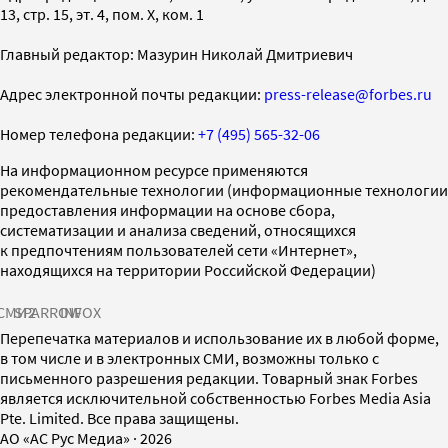
13, стр. 15, эт. 4, пом. X, ком. 1
Главный редактор: Мазурин Николай Дмитриевич
Адрес электронной почты редакции:
press-release@forbes.ru
Номер телефона редакции:
+7 (495) 565-32-06
На информационном ресурсе применяются
рекомендательные технологии (информационные технологии
предоставления информации на основе сбора,
систематизации и анализа сведений, относящихся
к предпочтениям пользователей сети «Интернет»,
находящихся на территории Российской Федерации)
СМИ2
SPARROW
INFOX
Перепечатка материалов и использование их в любой форме,
в том числе и в электронных СМИ, возможны только с
письменного разрешения редакции. Товарный знак Forbes
является исключительной собственностью Forbes Media Asia
Pte. Limited. Все права защищены.
AO «АС Рус Медиа»
·
2026