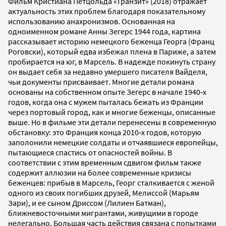
Фильм Кристиана Петцольда «Транзит» (2018) отражает
актуальность этих проблем благодаря показательному
использованию анахронизмов. Основанная на
одноименном романе Анны Зегерс 1944 года, картина
рассказывает историю немецкого беженца Георга (Франц
Роговски), который едва избежал плена в Париже, а затем
пробирается на юг, в Марсель. В надежде покинуть страну
он выдает себя за недавно умершего писателя Вайделя,
чьи документы присваивает. Многие детали романа
основаны на собственном опыте Зегерс в начале 1940‐х
годов, когда она с мужем пыталась бежать из Франции
через портовый город, как и многие беженцы, описанные
выше. Но в фильме эти детали перенесены в современную
обстановку: это Франция конца 2010‐х годов, которую
заполонили немецкие солдаты и отчаявшиеся европейцы,
пытающиеся спастись от опасностей войны. В
соответствии с этим временным сдвигом фильм также
содержит аллюзии на более современные кризисы
беженцев: прибыв в Марсель, Георг сталкивается с женой
одного из своих погибших друзей, Мелиссой (Марьям
Зари), и ее сыном Дриссом (Лилиен Батман),
ближневосточными мигрантами, живущими в городе
нелегально. Большая часть действия связана с попытками