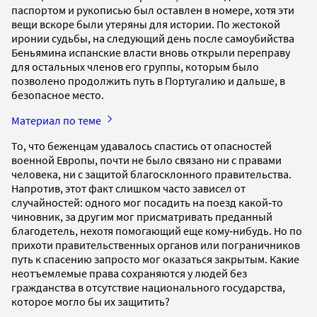
паспортом и рукописью был оставлен в номере, хотя эти
вещи вскоре были утеряны для истории. По жестокой
иронии судьбы, на следующий день после самоубийства
Беньямина испанские власти вновь открыли переправу
для остальных членов его группы, которым было
позволено продолжить путь в Португалию и дальше, в
безопасное место.
Материал по теме
То, что беженцам удавалось спастись от опасностей
военной Европы, почти не было связано ни с правами
человека, ни с защитой благосклонного правительства.
Напротив, этот факт слишком часто зависел от
случайностей: одного мог посадить на поезд какой‐то
чиновник, за другим мог присматривать преданный
благодетель, нехотя помогающий еще кому‐нибудь. Но по
прихоти правительственных органов или пограничников
путь к спасению запросто мог оказаться закрытым. Какие
неотъемлемые права сохраняются у людей без
гражданства в отсутствие национального государства,
которое могло бы их защитить?