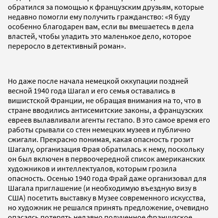
обратился за помощью к французским друзьям, которые
недавно помогли ему получить гражданство: «Я буду
особенно благодарен вам, если вы вмешаетесь в дела
властей, чтобы уладить это маленькое дело, которое
переросло в детективный роман».
Но даже после начала немецкой оккупации поздней
весной 1940 года Шагал и его семья оставались в
вишистской Франции, не обращая внимания на то, что в
стране вводились антисемитские законы, а французских
евреев вылавливали агенты гестапо. В это самое время его
работы срывали со стен немецких музеев и публично
сжигали. Прекрасно понимая, какая опасность грозит
Шагалу, организация Фрая обратилась к нему, поскольку
он был включен в первоочередной список американских
художников и интеллектуалов, которым грозила
опасность. Осенью 1940 года Фрай даже организовал для
Шагала приглашение (и необходимую въездную визу в
США) посетить выставку в Музее современного искусства,
но художник не решался принять предложение, очевидно
опасаясь потерять недавно полученное французское