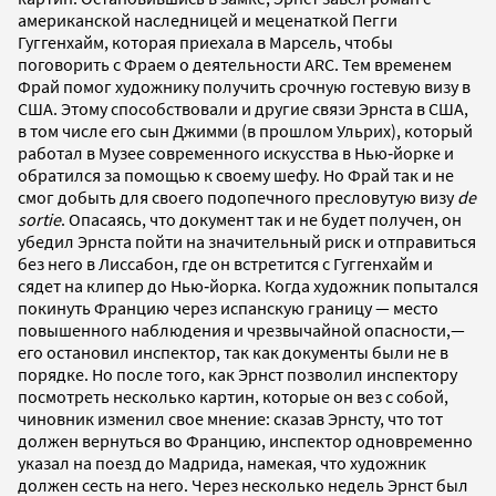
американской наследницей и меценаткой Пегги
Гуггенхайм, которая приехала в Марсель, чтобы
поговорить с Фраем о деятельности ARC. Тем временем
Фрай помог художнику получить срочную гостевую визу в
США. Этому способствовали и другие связи Эрнста в США,
в том числе его сын Джимми (в прошлом Ульрих), который
работал в Музее современного искусства в Нью‐йорке и
обратился за помощью к своему шефу. Но Фрай так и не
смог добыть для своего подопечного пресловутую визу
de
sortie
. Опасаясь, что документ так и не будет получен, он
убедил Эрнста пойти на значительный риск и отправиться
без него в Лиссабон, где он встретится с Гуггенхайм и
сядет на клипер до Нью‐йорка. Когда художник попытался
покинуть Францию через испанскую границу — место
повышенного наблюдения и чрезвычайной опасности,—
его остановил инспектор, так как документы были не в
порядке. Но после того, как Эрнст позволил инспектору
посмотреть несколько картин, которые он вез с собой,
чиновник изменил свое мнение: сказав Эрнсту, что тот
должен вернуться во Францию, инспектор одновременно
указал на поезд до Мадрида, намекая, что художник
должен сесть на него. Через несколько недель Эрнст был