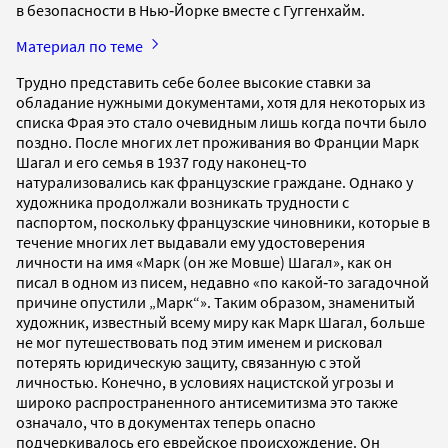
в безопасности в Нью‐Йорке вместе с Гуггенхайм.
Материал по теме
Трудно представить себе более высокие ставки за
обладание нужными документами, хотя для некоторых из
списка Фрая это стало очевидным лишь когда почти было
поздно. После многих лет проживания во Франции Марк
Шагал и его семья в 1937 году наконец‐то
натурализовались как французские граждане. Однако у
художника продолжали возникать трудности с
паспортом, поскольку французские чиновники, которые в
течение многих лет выдавали ему удостоверения
личности на имя «Марк (он же Мовше) Шагал», как он
писал в одном из писем, недавно «по какой‐то загадочной
причине опустили „Марк“». Таким образом, знаменитый
художник, известный всему миру как Марк Шагал, больше
не мог путешествовать под этим именем и рисковал
потерять юридическую защиту, связанную с этой
личностью. Конечно, в условиях нацистской угрозы и
широко распространенного антисемитизма это также
означало, что в документах теперь опасно
подчеркивалось его еврейское происхождение. Он