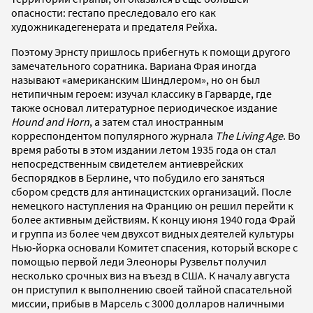
опасности: гестапо преследовало его как
художникадегенерата и предателя Рейха.
Поэтому Эрнсту пришлось прибегнуть к помощи другого
замечательного соратника. Вариана Фрая иногда
называют «американским Шиндлером», но он был
нетипичным героем: изучал классику в Гарварде, где
также основал литературное периодическое издание
Hound and Horn
, а затем стал иностранным
корреспондентом популярного журнала
The Living Age
. Во
время работы в этом издании летом 1935 года он стал
непосредственным свидетелем антиеврейских
беспорядков в Берлине, что побудило его заняться
сбором средств для антинацистских организаций. После
немецкого наступления на Францию он решил перейти к
более активным действиям. К концу июня 1940 года Фрай
и группа из более чем двухсот видных деятелей культуры
Нью‐йорка основали Комитет спасения, который вскоре с
помощью первой леди Элеоноры Рузвельт получил
несколько срочных виз на въезд в США. К началу августа
он приступил к выполнению своей тайной спасательной
миссии, прибыв в Марсель с 3000 долларов наличными