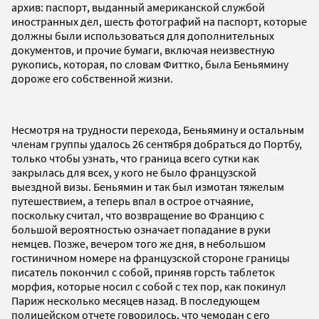
архив: паспорт, выданный американской службой
иностранных дел, шесть фотографий на паспорт, которые
должны были использоваться для дополнительных
документов, и прочие бумаги, включая неизвестную
рукопись, которая, по словам Фиттко, была Беньямину
дороже его собственной жизни.
Несмотря на трудности перехода, Беньямину и остальным
членам группы удалось 26 сентября добраться до Портбу,
только чтобы узнать, что граница всего сутки как
закрылась для всех, у кого не было французской
выездной визы. Беньямин и так был измотан тяжелым
путешествием, а теперь впал в острое отчаяние,
поскольку считал, что возвращение во Францию с
большой вероятностью означает попадание в руки
немцев. Позже, вечером того же дня, в небольшом
гостиничном номере на французской стороне границы
писатель покончил с собой, приняв горсть таблеток
морфия, которые носил с собой с тех пор, как покинул
Париж несколько месяцев назад. В последующем
полицейском отчете говорилось, что чемодан с его