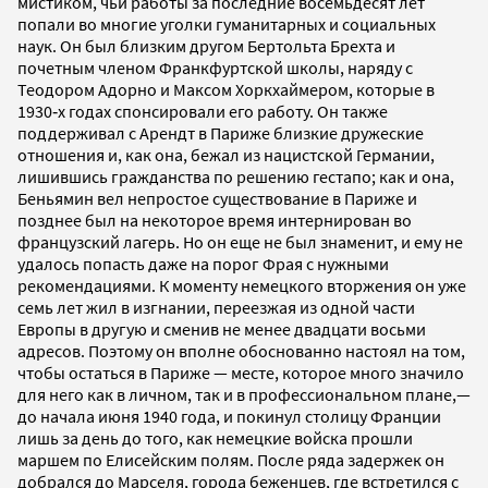
мистиком, чьи работы за последние восемьдесят лет
попали во многие уголки гуманитарных и социальных
наук. Он был близким другом Бертольта Брехта и
почетным членом Франкфуртской школы, наряду с
Теодором Адорно и Максом Хоркхаймером, которые в
1930‐х годах спонсировали его работу. Он также
поддерживал с Арендт в Париже близкие дружеские
отношения и, как она, бежал из нацистской Германии,
лишившись гражданства по решению гестапо; как и она,
Беньямин вел непростое существование в Париже и
позднее был на некоторое время интернирован во
французский лагерь. Но он еще не был знаменит, и ему не
удалось попасть даже на порог Фрая с нужными
рекомендациями. К моменту немецкого вторжения он уже
семь лет жил в изгнании, переезжая из одной части
Европы в другую и сменив не менее двадцати восьми
адресов. Поэтому он вполне обоснованно настоял на том,
чтобы остаться в Париже — месте, которое много значило
для него как в личном, так и в профессиональном плане,—
до начала июня 1940 года, и покинул столицу Франции
лишь за день до того, как немецкие войска прошли
маршем по Елисейским полям. После ряда задержек он
добрался до Марселя, города беженцев, где встретился с