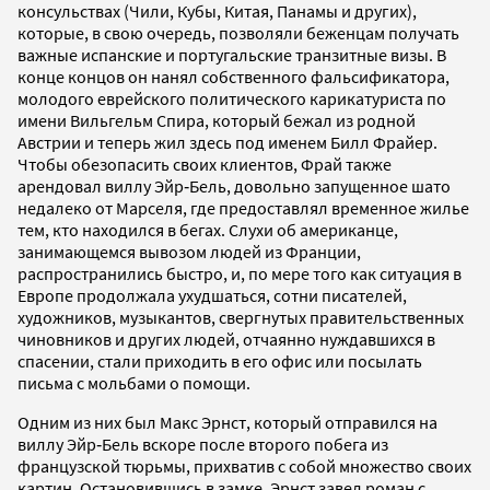
консульствах (Чили, Кубы, Китая, Панамы и других),
которые, в свою очередь, позволяли беженцам получать
важные испанские и португальские транзитные визы. В
конце концов он нанял собственного фальсификатора,
молодого еврейского политического карикатуриста по
имени Вильгельм Спира, который бежал из родной
Австрии и теперь жил здесь под именем Билл Фрайер.
Чтобы обезопасить своих клиентов, Фрай также
арендовал виллу Эйр‐Бель, довольно запущенное шато
недалеко от Марселя, где предоставлял временное жилье
тем, кто находился в бегах. Слухи об американце,
занимающемся вывозом людей из Франции,
распространились быстро, и, по мере того как ситуация в
Европе продолжала ухудшаться, сотни писателей,
художников, музыкантов, свергнутых правительственных
чиновников и других людей, отчаянно нуждавшихся в
спасении, стали приходить в его офис или посылать
письма с мольбами о помощи.
Одним из них был Макс Эрнст, который отправился на
виллу Эйр‐Бель вскоре после второго побега из
французской тюрьмы, прихватив с собой множество своих
картин. Остановившись в замке, Эрнст завел роман с