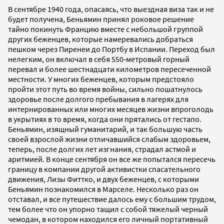
В сентябре 1940 года, опасаясь, что выездная виза так и не
будет получена, Беньямин принял роковое решение
тайно покинуть Францию вместе с небольшой группой
других беженцев, которые намеревались добраться
пешком через Пиренеи до Портбу в Испании. Переход был
нелегким, он включал в себя 550‐метровый горный
перевал и более шестнадцати километров пересеченной
местности. У многих беженцев, которым предстояло
пройти этот путь во время войны, сильно пошатнулось
здоровье после долгого пребывания в лагерях для
интернированных или многих месяцев жизни впроголодь
в укрытиях в то время, когда они прятались от гестапо.
Беньямин, изящный гуманитарий, и так большую часть
своей взрослой жизни отличавшийся слабым здоровьем,
теперь, после долгих лет изгнания, страдал астмой и
аритмией. В конце сентября он все же попытался пересечь
границу в компании другой активистки спасательного
движения, Лизы Фиттко, и двух беженцев, с которыми
Беньямин познакомился в Марселе. Несколько раз он
отставал, и все путешествие далось ему с большим трудом,
тем более что он упорно тащил с собой тяжелый черный
чемодан, в котором находился его личный портативный