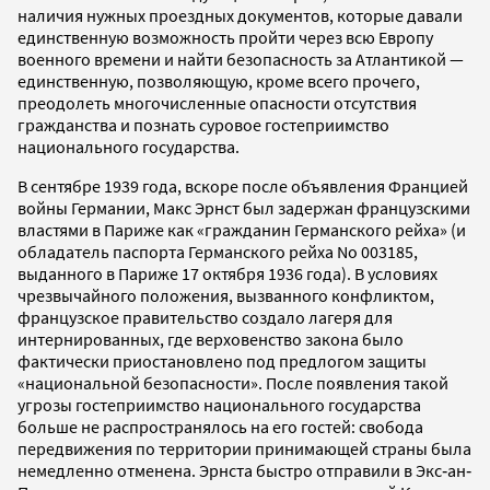
наличия нужных проездных документов, которые давали
единственную возможность пройти через всю Европу
военного времени и найти безопасность за Атлантикой —
единственную, позволяющую, кроме всего прочего,
преодолеть многочисленные опасности отсутствия
гражданства и познать суровое гостеприимство
национального государства.
В сентябре 1939 года, вскоре после объявления Францией
войны Германии, Макс Эрнст был задержан французскими
властями в Париже как «гражданин Германского рейха» (и
обладатель паспорта Германского рейха No 003185,
выданного в Париже 17 октября 1936 года). В условиях
чрезвычайного положения, вызванного конфликтом,
французское правительство создало лагеря для
интернированных, где верховенство закона было
фактически приостановлено под предлогом защиты
«национальной безопасности». После появления такой
угрозы гостеприимство национального государства
больше не распространялось на его гостей: свобода
передвижения по территории принимающей страны была
немедленно отменена. Эрнста быстро отправили в Экс‐ан‐