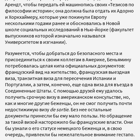
Арендт, чтобы передать ей машинопись своих «Тезисов по
философии истории»; она должна была отдать их Адорно
и Хоркхаймеру, которые уже покинули Европу
несколькими годами ранее и обосновались в Новой
школе социальных исследований в Нью‐йорке (факультет
выпускников которой изначально назывался
Университетом в изгнании).
Разумеется, чтобы добраться до безопасного места и
присоединиться к своим коллегам в Америке, Беньямину
потребовалась целая кипа официальных документов:
французский вид на жительство, французская выездная
виза, транзитная виза для пересечения Испании и
Португалии, а затем, конечно, еще одна виза для въезда в
Соединенные Штаты. С помощью друзей ему удалось
получить срочную визу в американском консульстве, но,
как и многие другие беженцы, он не смог получить почти
недостижимую визу
de sortie
. Без нее остальные
документы принесли бы ему мало пользы. Но обращение
за такой визой насторожило бы французские власти. Они
бы узнали о его статусе немецкого беженца и, в свою
очередь, привлекли бы нежелательное внимание гестапо.