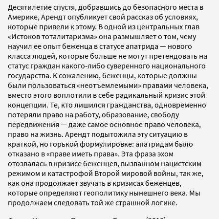
Десятилетие спустя, добравшись до безопасного места в
Америке, Арендт опубликует свой рассказ об условиях,
которые привели к этому. В одной из центральных глав
«Истоков тоталитаризма» она размышляет о том, чему
научил ее опыт беженца в статусе апатрида — нового
класса людей, которые больше не могут претендовать на
статус граждан какого‐либо суверенного национального
государства. К сожалению, беженцы, которые должны
были пользоваться «неотъемлемыми» правами человека,
вместо этого воплотили в себе радикальный кризис этой
концепции. Те, кто лишился гражданства, одновременно
потеряли право на работу, образование, свободу
передвижения — даже самое основное право человека,
право на жизнь. Арендт подытожила эту ситуацию в
краткой, но горькой формулировке: апатридам было
отказано в «праве иметь права». Эта фраза эхом
отозвалась в кризисе беженцев, вызванном нацистским
режимом и катастрофой Второй мировой войны, так же,
как она продолжает звучать в кризисах беженцев,
которые определяют геополитику нынешнего века. Мы
продолжаем следовать той же страшной логике.