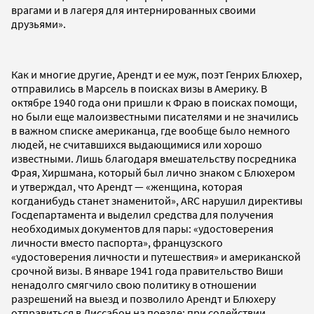
врагами и в лагеря для интернированных своими
друзьями».
Как и многие другие, Арендт и ее муж, поэт Генрих Блюхер,
отправились в Марсель в поисках визы в Америку. В
октябре 1940 года они пришли к Фраю в поисках помощи,
но были еще малоизвестными писателями и не значились
в важном списке американца, где вообще было немного
людей, не считавшихся выдающимися или хорошо
известными. Лишь благодаря вмешательству посредника
Фрая, Хиршмана, который был лично знаком с Блюхером
и утверждал, что Арендт — «женщина, которая
когданибудь станет знаменитой», ARC нарушил директивы
Госдепартамента и выделил средства для получения
необходимых документов для пары: «удостоверения
личности вместо паспорта», французского
«удостоверения личности и путешествия» и американской
срочной визы. В январе 1941 года правительство Виши
ненадолго смягчило свою политику в отношении
разрешений на выезд и позволило Арендт и Блюхеру
отправиться в Лиссабон на поезде; при содействии