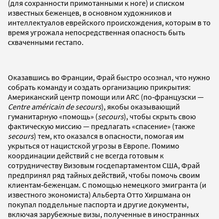
(для сохранности примотанными к ноге) и списком
известных беженцев, в основном художников и
интеллектуалов еврейского происхождения, которым в то
время угрожала непосредственная опасность быть
схваченными гестапо.
Оказавшись во Франции, Фрай быстро осознал, что нужно
собрать команду и создать организацию прикрытия:
Американский центр помощи или ARC (по‐французски —
Centre américain de secours
), якобы оказывающий
гуманитарную «помощь» (
secours
), чтобы скрыть свою
фактическую миссию — предлагать «спасение» (также
secours
) тем, кто оказался в опасности, помогая им
укрыться от нацистской угрозы в Европе. Помимо
координации действий с не всегда готовым к
сотрудничеству Визовым госдепартаментом США, Фрай
предпринял ряд тайных действий, чтобы помочь своим
клиентам‐беженцам. С помощью немецкого эмигранта (и
известного экономиста) Альберта Отто Хиршмана он
покупал поддельные паспорта и другие документы,
включая зарубежные визы, полученные в иностранных