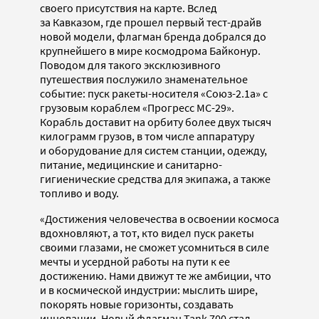
своего присутствия на карте. Вслед
за Кавказом, где прошел первый тест-драйв
новой модели, флагман бренда добрался до
крупнейшего в мире космодрома Байконур.
Поводом для такого эксклюзивного
путешествия послужило знаменательное
событие: пуск ракеты-носителя «Союз-2.1а» с
грузовым кораблем «Прогресс МС-29».
Корабль доставит на орбиту более двух тысяч
килограмм грузов, в том числе аппаратуру
и оборудование для систем станции, одежду,
питание, медицинские и санитарно-
гигиенические средства для экипажа, а также
топливо и воду.
«Достижения человечества в освоении космоса
вдохновляют, а тот, кто видел пуск ракеты
своими глазами, не сможет усомниться в силе
мечты и усердной работы на пути к ее
достижению. Нами движут те же амбиции, что
и в космической индустрии: мыслить шире,
покорять новые горизонты, создавать
инновации. Новый флагман Tank 700 стал