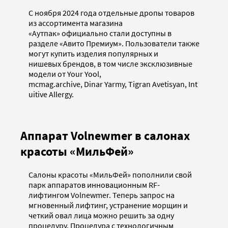
С ноября 2024 года отдельные дропы товаров
из ассортимента магазина
«Аутпак» официально стали доступны в
разделе «Авито Премиум». Пользователи также
могут купить изделия популярных и
нишевых брендов, в том числе эксклюзивные
модели от Your Yool,
mcmag.archive, Dinar Yarmy, Tigran Avetisyan, Int
uitive Allergy.
Аппарат Volnewmer в салонах
красоты «МильФей»
Салоны красоты «МильФей» пополнили свой
парк аппаратов инновационным RF-
лифтингом Volnewmer. Теперь запрос на
мгновенный лифтинг, устранение морщин и
четкий овал лица можно решить за одну
процедуру. Процедура с технологичным