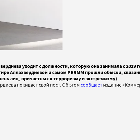
рдиева уходит с должности, которую она занимала с 2019 го
ртире Аллахвердиевой и самом PERMM прошли обыски, связан
ень лиц, причастных к терроризму и экстремизму)
рдиева покидает свой пост. Об этом
сообщает
издание «Комме