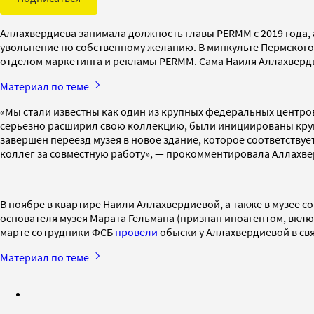
Аллахвердиева занимала должность главы PERMM с 2019 года, а
увольнение по собственному желанию. В минкульте Пермского
отделом маркетинга и рекламы PERMM. Сама Наиля Аллахверди
Материал по теме
«Мы стали известны как один из крупных федеральных центро
серьезно расширил свою коллекцию, были инициированы круп
завершен переезд музея в новое здание, которое соответств
коллег за совместную работу», — прокомментировала Аллахве
В ноябре в квартире Наили Аллахвердиевой, а также в музее 
основателя музея Марата Гельмана (признан иноагентом, включ
марте сотрудники ФСБ
провели
обыски у Аллахвердиевой в свя
Материал по теме