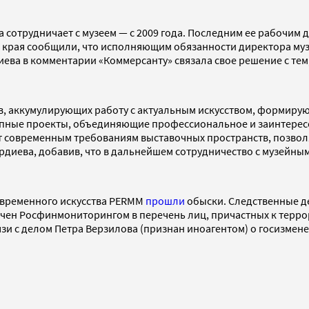
 сотрудничает с музеем — с 2009 года. Последним ее рабочим 
 края сообщили, что исполняющим обязанности директора муз
ева в комментарии «Коммерсанту» связала свое решение с тем
в, аккумулирующих работу с актуальным искусством, формирую
ные проекты, объединяющие профессиональное и заинтересов
ует современным требованиям выставочных пространств, позво
рдиева, добавив, что в дальнейшем сотрудничество с музейны
современного искусства PERMM
прошли
обыски. Следственные д
ен Росфинмониторингом в перечень лиц, причастных к террориз
зи с делом Петра Верзилова (признан иноагентом) о госизмене