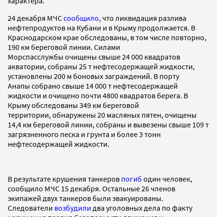
характера.
24 декабря МЧС
сообщило
, что ликвидация разлива
нефтепродуктов на Кубани и в Крыму продолжается. В
Краснодарском крае обследованы, в том числе повторно,
190 км береговой линии. Силами
Морспасслужбы очищены свыше 24 000 квадратов
акватории, собраны 25 т нефтесодержащей жидкости,
установлены 200 м боновых заграждений. В порту
Анапы собрано свыше 14 000 т нефтесодержащей
жидкости и очищено почти 4800 квадратов берега. В
Крыму обследованы 349 км береговой
территории, обнаружены 20 масляных пятен, очищены
14,4 км береговой линии, собраны и вывезены свыше 109 т
загрязненного песка и грунта и более 3 тонн
нефтесодержащей жидкости.
В результате крушения танкеров
погиб
один человек,
сообщило МЧС 15 декабря. Остальные 26 членов
экипажей двух танкеров были эвакуированы.
Следователи
возбудили
два уголовных дела по факту