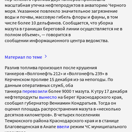
масштабная утечка нефтепродуктов в акваторию Черного
моря. Указанное повлекло значительное загрязнение
воды и почвы, массовую гибель флоры и фауны, в том
числе более 10 дельфинов. Сообщается, что уборка
мазута в границах береговой линии осуществляется не в
полном объеме», — говорится в
сообщении информационного центра ведомства.
Материал по теме
Разлив топлива произошел после крушения
танкеров «Волгонефть 212» и «Волгонефть 239» в
Керченском проливе 15 декабря из-за непогоды. По
данным оперативных служб, оба
танкера
перевозили
более 9000 т мазута. К утру 17 декабря
нефтепродукты
вынесло
на берег Краснодарского края,
сообщил губернатор Вениамин Кондратьев. Тогда он
оценил площадь распространения мазута в «несколько
десятков километров». В четырех поселениях
Темрюкского района Краснодарского края и в станице
Благовещенская в Анапе
ввели
режим ЧС муниципального