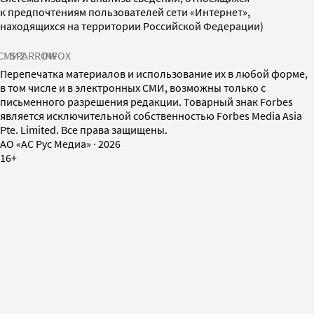
к предпочтениям пользователей сети «Интернет»,
находящихся на территории Российской Федерации)
СМИ2
SPARROW
INFOX
Перепечатка материалов и использование их в любой форме,
в том числе и в электронных СМИ, возможны только с
письменного разрешения редакции. Товарный знак Forbes
является исключительной собственностью Forbes Media Asia
Pte. Limited. Все права защищены.
AO «АС Рус Медиа»
·
2026
16+