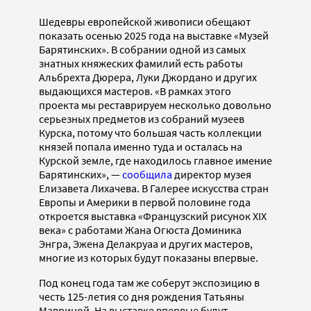
Шедевры европейской живописи обещают
показать осенью 2025 года на выставке «Музей
Барятинских». В собрании одной из самых
знатных княжеских фамилий есть работы
Альбрехта Дюрера, Луки Джордано и других
выдающихся мастеров. «В рамках этого
проекта мы реставрируем несколько довольно
серьезных предметов из собраний музеев
Курска, потому что большая часть коллекции
князей попала именно туда и осталась на
Курской земле, где находилось главное имение
Барятинских», —
сообщила
директор музея
Елизавета Лихачева. В Галерее искусства стран
Европы и Америки в первой половине года
откроется выставка «Французский рисунок XIX
века» с работами Жана Огюста Доминика
Энгра, Эжена Делакруаа и других мастеров,
многие из которых будут показаны впервые.
Под конец года там же соберут экспозицию в
честь 125-летия со дня рождения Татьяны
Мавриной. На выставке впервые будут