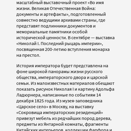
масштабный выставочный проект «Во имя
жизни. Великая Отечественная Война:
документы и артефакты», подготовленный
совместно ведущими архивами страны, где
представят подлинники документов и
мемориальные памятники
особой
исторической ценности. В сентябре — выставка
«Николай I. Последний рыцарь империи»,
посвященная 200-летию вступления монарха
на престол.
История императора будет представлена на
фоне широкой панорамы жизни русского
общества, императорского двора и царской
семьи. Из малоизвестных материалов обещают
показать рисунок Николая I и картину Адольфа
Ладюрнера, написанные по событиям 14
декабря 1825 года. Из музея-заповедника
«Царское село» в Москву, на выставку
«Сокровища императорских резиденций»
привезут мебель из редчайших пород дерева,
предметы из Янтарной комнаты, фрагменты
Китайских интерьеров, коллекции фарфора и