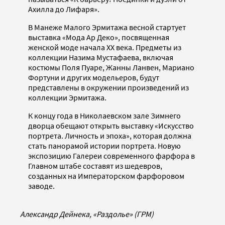
Ахилла до Лифаря».
В Манеже Малого Эрмитажа весной стартует
выставка «Мода Ар Деко», посвященная
женской моде начала ХХ века. Предметы из
коллекции Назима Мустафаева, включая
костюмы Поля Пуаре, Жанны Ланвен, Мариано
Фортуни и других модельеров, будут
представлены в окружении произведений из
коллекции Эрмитажа.
К концу года в Николаевском зале Зимнего
дворца обещают открыть выставку «Искусство
портрета. Личность и эпоха», которая должна
стать панорамой истории портрета. Новую
экспозицию Галереи современного фарфора в
Главном штабе составят из шедевров,
созданных на Императорском фарфоровом
заводе.
Александр Дейнека, «Раздолье» (ГРМ)