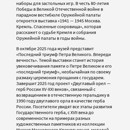
наборы для застольных игр. В честь 80-летия
Победы в Великой Отечественной войне в
парадном вестибюле Оружейной палаты
откроется выставка «1941 — 1945 Москва.
Кремль. Спасенные сокровища», которая
расскажет о судьбе Кремля и собрания
Оружейной палаты в годы войны.
В октябре 2025 года музей представит
«Последний триумф Петра Великого. Впереди
вечность». Темой выставки станет история
увековечивания памяти о Петре Великом и его
«последний триумф», необычайная по своему
размаху церемония прощания с государем.
Завершит 2025 год проект «Двуглавый орел —
герб России XV-XXI веков», связанный с
возвращением в отечественную геральдику в
1990 году двуглавого орла в качестве герба
России. Посетители увидят все этапы развития
Государственного герба, c XVII века до
современности на примерах разных
художественных памятников из коллекции
Музеев Московского Кремля: монет, медалей,