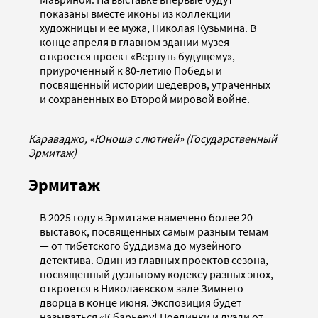
показаны вместе иконы из коллекции
художницы и ее мужа, Николая Кузьмина. В
конце апреля в главном здании музея
откроется проект «Вернуть будущему»,
приуроченный к 80-летию Победы и
посвященный истории шедевров, утраченных
и сохраненных во Второй мировой войне.
Караваджо, «Юноша с лютней» (Государственный
Эрмитаж)
Эрмитаж
В 2025 году в Эрмитаже намечено более 20
выставок, посвященных самым разным темам
— от тибетского буддизма до музейного
детектива. Один из главных проектов сезона,
посвященный дуэльному кодексу разных эпох,
откроется в Николаевском зале Зимнего
дворца в конце июня. Экспозиция будет
называться «К барьеру! Поединки и дуэли от